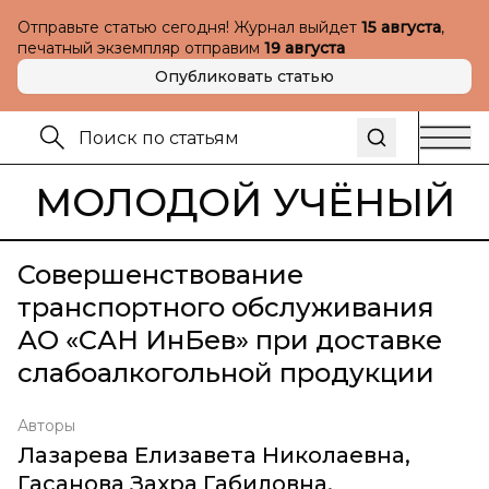
Отправьте статью сегодня! Журнал выйдет
15 августа
,
печатный экземпляр отправим
19 августа
Опубликовать статью
МОЛОДОЙ УЧЁНЫЙ
Совершенствование
транспортного обслуживания
АО «САН ИнБев» при доставке
слабоалкогольной продукции
Авторы
Лазарева Елизавета Николаевна
,
Гасанова Захра Габиловна
,