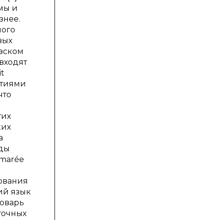
мы и
знее.
ного
вых
узском
входят
t
ытиями
что
тих
ких
а
еды
 marée
нования
ий язык
ловарь
сточных