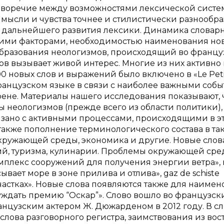
иворечие между возможностями лексической систе
ысли и чувства точнее и стилистически разнообра
 дальнейшего развития лексики. Динамика словар
ними факторами, необходимостью наименования но
с образования неологизмов, происходящий во франц
ов вызывает живой интерес. Многие из них активно 
00 новых слов и выражений было включено в «Le Peti
 французском языке в связи с наиболее важными соб
рене. Материалы нашего исследования показывают, 
неологизмов (прежде всего из области политики),
язано с активными процессами, происходящими в э
 также пополнение терминологического состава в та
 окружающей среды, экономика и другие. Новые слов
ий, туризма, кулинарии. Проблемы окружающей ср
комплекс сооружений для получения энергии ветра»,
вает море в зоне прилива и отлива», gaz de schiste
астках». Новые слова появляются также для наиме
суждать премию “Оскар”». Слово вошло во французск
анцузским актером Ж. Дюжарденом в 2012 году. В с
и слова разговорного регистра, заимствования из во