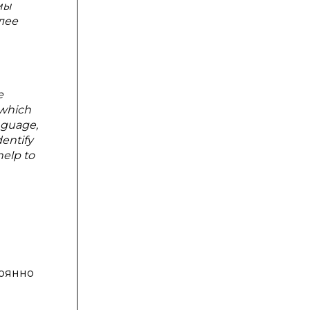
мы
лее
e
 which
nguage,
dentify
help to
оянно