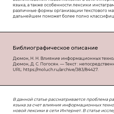
языка, а также особенности лексики инстагра
различные формы организации текстового мате
дальнейшем поможет более полно классифицир
Библиографическое описание
Дюмон, Н. Н. Влияние информационных техноло
Дюмон, Д. С. Погосян. — Текст : непосредственн
URL: https://moluch.ru/archive/383/84427.
В данной статье рассматривается проблема р
языка за счет влияния информационных техн
новой лексики в сети Интернет. В статье иссл