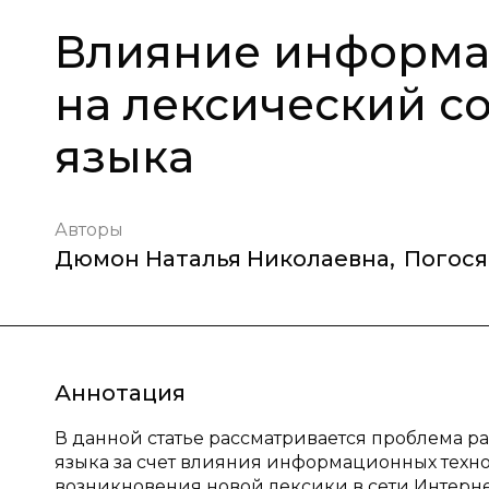
Влияние информа
на лексический с
языка
Авторы
Дюмон Наталья Николаевна
,
Погося
Аннотация
В данной статье рассматривается проблема р
языка за счет влияния информационных техн
возникновения новой лексики в сети Интерне