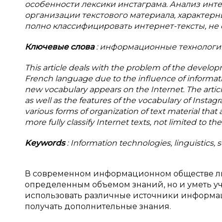
особенности лексики инстаграма. Анализ ин
организации текстового материала, характерн
полно классифицировать интернет-тексты, не 
Ключевые слова
: информационные технологии
This article deals with the problem of the develo
French language due to the influence of informatio
new vocabulary appears on the Internet. The articl
as well as the features of the vocabulary of Instag
various forms of organization of text material that a
more fully classify Internet texts, not limited to thei
Keywords
: Information technologies, linguistics, 
В современном информационном обществе лю
определенным объемом знаний, но и уметь у
использовать различные источники информа
получать дополнительные знания.