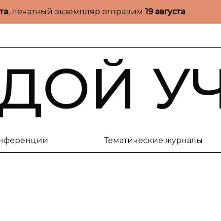
ста
, печатный экземпляр отправим
19 августа
ДОЙ У
нференции
Тематические журналы