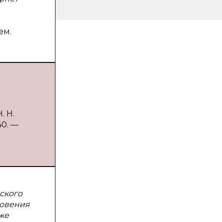
ем.
. Н.
40. —
ского
новения
же