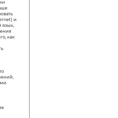
ыми
наше
вовать
ernet) и
 язык,
чения
го, как
ть
ло
нений,
ми.
ие