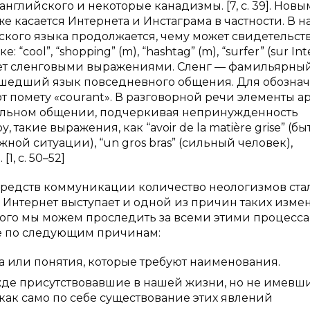
английского и некоторые канадизмы. [7, с. 39]. Нов
 касается Интернета и Инстаграма в частности. В 
ского языка продолжается, чему может свидетельст
ool”, “shopping” (m), “hashtag” (m), “surfer” (sur Int
ет сленговыми выражениями. Сленг — фамильярный
ешедший язык повседневного общения. Для обозна
помету «courаnt». В разговорной речи элементы ар
альном общении, подчеркивая непринужденность
акие выражения, как “avoir de la matière grise” (бы
ожной ситуации), “un gros bras” (сильный человек),
, с. 50–52]
средств коммуникации количество неологизмов ста
 Интернет выступает и одной из причин таких изме
рого мы можем проследить за всеми этими процесса
ке по следующим причинам:
 или понятия, которые требуют наименования.
жде присутствовавшие в нашей жизни, но не имевш
 как само по себе существование этих явлений