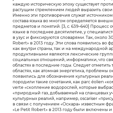
каждую историческую эпоху существует прот
растущим стремлением людей выразить свои м
Именно эти противоречия служат источником
состава языка во многом определяется внеш
предметов и понятий. [3, с. 639–640] Процес
языке в последнее десятилетие, у специалист
в узус и фиксируются словарями. Так, около 3
Robert» в 2013 году. Эти слова появились во
как внутри страны, так и на международной а
продуктивными являются лексические группы 
социальных отношений, информатики, что св
областях в последние годы. Следует отметить
областях, как aтомная энергетика, проблемы
появились для обозначения культурных реал
породили такие сочетания, как parc éolien «
verte «скопление водорослей, которые выбрасы
«природный газ, добываемый на сланцевых уч
культурных реалий, например, oscariser «при
в связи с получением «Оскара» известным фр
«Le Petit Robert» в 2013 году были включены 