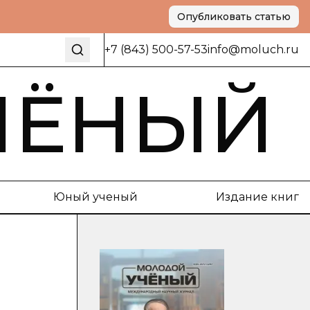
Опубликовать статью
+7 (843) 500-57-53
info@moluch.ru
ЧЁНЫЙ
Юный ученый
Издание книг