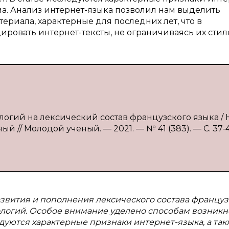
ма. Анализ интернет-языка позволил нам выделить
риала, характерные для последних лет, что в
овать интернет-тексты, не ограничиваясь их стил
гий на лексический состав французского языка / Н
ый // Молодой ученый. — 2021. — № 41 (383). — С. 37-
азвития и пополнения лексического состава француз
ологий. Особое внимание уделено способам возник
едуются характерные признаки интернет-языка, а так