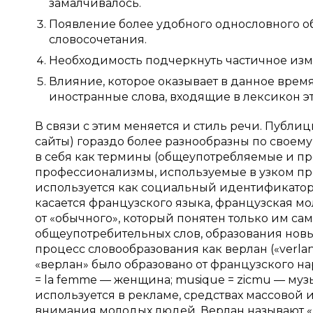
замалчивалось.
Появление более удобного однословного о
словосочетания.
Необходимость подчеркнуть частичное из
Влияние, которое оказывает в данное время
иностранные слова, входящие в лексикон этой 
В связи с этим меняется и стиль речи. Публи
сайты) гораздо более разнообразны по своем
в себя как термины (общеупотребляемые и пр
профессионализмы, используемые в узком пр
используется как социальный идентификатор, а
касается французского языка, французская м
от «обычного», который понятен только им са
общеупотребительных слов, образования новы
процесс словообразования как верлан («verlan
«верлан» было образовано от французского наре
= la femme — женщина; musique = zicmu — музыка
используется в рекламе, средствах массовой
внимания молодых людей. Верлан называют «l