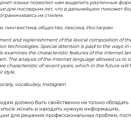
тернет-языка позволил нам выделить различные фор
ые для последних лет, что в дальнейшем поможет бо
ограничиваясь их стилем.
, лингвистика, общество, лексика, Инстаграм
pment and replenishment of the lexical composition of th
n technologies. Special attention is paid to the ways in
e examines the characteristic features of the Internet la
ram. The analysis of the Internet language allowed us to i
re characteristic of recent years, which in the future will 
r style.
society, vocabulary, Instagram
дям должно быть свойственно не только обладать
читься: искать и находить нужную информацию,
ции для решения профессиональных проблем, пост