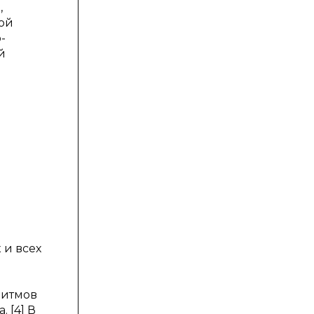
,
ной
-
й
 и всех
ритмов
 [4] В