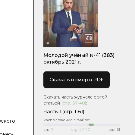
й
Молодой учёный №41 (383)
октябрь 2021 г.
Скачать номер в PDF
Скачать часть журнала с этой
статьей
(стр.
37-40
)
:
Часть 1
(стр. 1-61)
Расположение в файле:
зского
стр.
1
стр.
37-40
стр.
61
рнет-