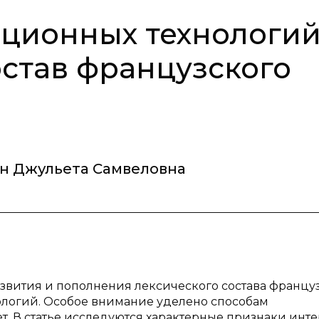
ционных технологи
остав французского
н Джульета Самвеловна
азвития и пополнения лексического состава францу
ологий. Особое внимание уделено способам
т. В статье исследуются характерные признаки инте