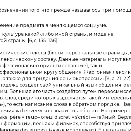
бозначения того, что прежде называлось при помощ
менение предмета в меняющемся социуме.
 культура какой-либо иной страны, и мода на
страны. [6, с. 135–136]
цистические тексты (блоги, персональные страницы,
у лексическому составу. Данные материалы могут вк
офессионально ориентированные), так и
офессиональном кругу общения. Жаргонная лексик
 также для придания речи экспрессии. [8, с. 21–22]
олодёжь создает свой уникальный язык общения, о
мим. Большая его часть создаётся путём переосмысл
х слов, среди которых выделяется такой интересны
»), то есть написание слова в обратном порядке. На
чия «à l’envers», что значит «наоборот». Например: 
; père = reup– отец; discret = s’crédi — тайный. Верл
 информации, песнях и фильмах, способствуя привл
angage des jeunes» («язык молодёжи»). Ещё одним 