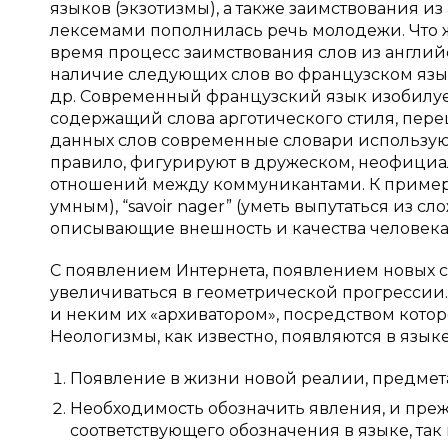
языков (экзотизмы), а также заимствования из 
лексемами пополнилась речь молодежи. Что же
время процесс заимствования слов из англий
наличие следующих слов во французском языке: “c
др. Современный французский язык изобилу
содержащий слова aрготического стиля, пер
данных слов современные словари используют 
правило, фигурируют в дружеском, неофици
отношений между коммуникантами. К примеру, т
умным), “savoir nager” (уметь выпутаться из сл
описывающие внешность и качества человека. [1
С появлением Интернета, появлением новых 
увеличиваться в геометрической прогрессии.
и неким их «архиватором», посредством кото
Неологизмы, как известно, появляются в язы
Появление в жизни новой реалии, предмета
Необходимость обозначить явления, и пре
соответствующего обозначения в языке, так