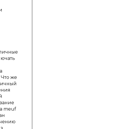
и
 личные
лючать
а
 Что же
тличный
ения
й
звание
la meuf
ан
ечению
из