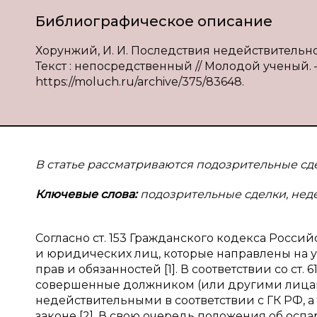
Библиографическое описание
Хорунжий, И. И. Последствия недействительно
Текст : непосредственный // Молодой ученый. — 
https://moluch.ru/archive/375/83648.
В статье рассматриваются подозрительные сд
Ключевые слова:
подозрительные сделки, неде
Согласно ст. 153 Гражданского кодекса Росс
и юридических лиц, которые направлены на 
прав и обязанностей [1]. В соответствии со ст. 
совершенные должником (или другими лицами
недействительными в соответствии с ГК РФ, а
законе [2]. В свою очередь положения об ос