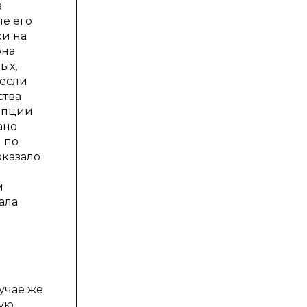
а
ле его
ки на
она
ых,
 если
ства
умпции
ано
 по
оказало
м
ала
учае же
ную