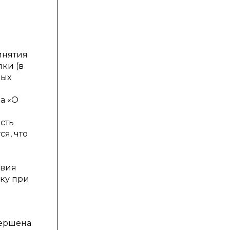
инятия
ки (в
мых
а «О
сть
я, что
овия
ку при
вершена