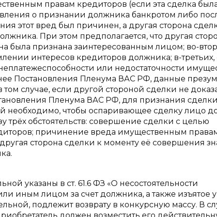
твенным правам кредиторов (если эта сделка был
аявления о признании должника банкротом либо пос
ния этот вред был причинен, а другая сторона сдел
лжника. При этом предполагается, что другая стор
и она была признана заинтересованным лицом; во-втор
млении интересов кредиторов должника; в-третьих,
х неплатежеспособности или недостаточности имуще
 ранее Постановления Пленума ВАС РФ, данные през
 том случае, если другой стороной сделки не доказ
Постановления Пленума ВАС РФ, для признания сделки
й необходимо, чтобы оспаривающее сделку лицо д
у трёх обстоятельств: совершение сделки с целью
диторов; причинение вреда имущественным права
 другая сторона сделки к моменту её совершения зн
ка.
ой указаны в ст. 61.6 ФЗ «О несостоятельности
ли иным лицом за счет должника, а также изъятое у
льной, подлежит возврату в конкурсную массу. В сл
приобретатель должен возместить его действитель