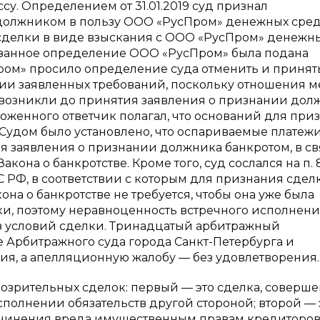
у. Определением от 31.01.2019 суд признал
должником в пользу ООО «РусПром» денежных сред
сделки в виде взыскания с ООО «РусПром» денежн
казанное определение ООО «РусПром» была подана
ром» просило определение суда отменить и принят
нии заявленных требований, поскольку отношения 
возникли до принятия заявления о признании дол
ложенного ответчик полагал, что оснований для при
 Судом было установлено, что оспариваемые платеж
я заявления о признании должника банкротом, в св
 Закона о банкротстве. Кроме того, суд сослался на п. 
 РФ, в соответствии с которым для признания сдел
кона о банкротстве не требуется, чтобы она уже была
ки, поэтому неравноценность встречного исполнен
из условий сделки. Тринадцатый арбитражный
Арбитражного суда города Санкт-Петербурга и
ия, а апелляционную жалобу — без удовлетворения.
озрительных сделок: первый — это сделка, соверш
олнении обязательств другой стороной; второй — 
ичинения вреда имущественным правам кредиторов