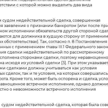
тветствии с которой можно выделить два вида
м судом недействительной сделка, совершенная
я заявления о признании банкротом (или после пр
ном исполнении обязательств другой стороной сдел
ичаются для должника в худшую сторону от примени
обстоятельствах). Так, согласно п. 8 Постановления
нных с применением главы III.1 Федерального закон
нания сделки недействительной по рассмотренному
 исполнена сторонами сделки, поэтому неравноценно
 исходя из условий сделки [3]. При этом указываетс
ми сделками должны учитываться как условия
сделок, так и те условия, на которых совершались
а. Кроме того, может быть оспорена и сделка, усл
равноценное встречное исполнение, однако должни
стно о невозможности встречного исполнения
 судом недействительной сделка, которая была со