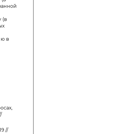
азанной
 (в
ых
ию в
осах,
/
9 //