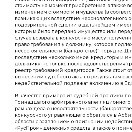
стоимость на момент приобретения, а также 
изменением стоимости имущества (в соответс
возникающих вследствие неосновательного об
подозрительной сделки в дальнейшем имеет 
которым было передано имущество или перед
случае возврата в конкурсную массу получен
право требования к должнику, которое подл
несостоятельности (банкротстве)" порядке. 
последствие несколько иное: кредиторы и ин
должнику, но только после удовлетворения т
реестр требований кредиторов. Также стоит отм
вынесении судебного акта по результатам ра
недействительной подлежат включению в Ед
В качестве примера из судебной практики п
Тринадцатого арбитражного апелляционного суд
рамках дела о несостоятельности (банкротст
конкурсного управляющего обратился в Арби
области с заявлением о признании недейст
«РусПром» денежных средств, а также о при