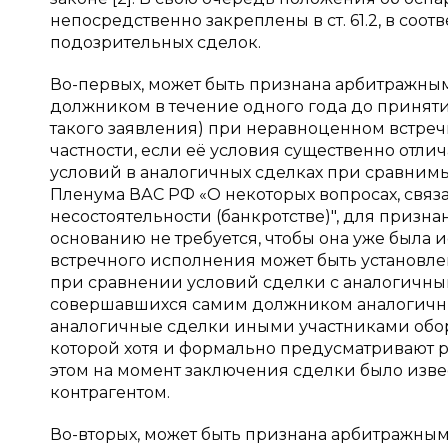
непосредственно закреплены в ст. 61.2, в соо
подозрительных сделок.
Во-первых, может быть признана арбитражны
должником в течение одного года до приняти
такого заявления) при неравноценном встреч
частности, если её условия существенно отл
условий в аналогичных сделках при сравнимых 
Пленума ВАС РФ «О некоторых вопросах, связа
несостоятельности (банкротстве)", для приз
основанию не требуется, чтобы она уже была
встречного исполнения может быть установлена
при сравнении условий сделки с аналогичны
совершавшихся самим должником аналогичных 
аналогичные сделки иными участниками оборот
которой хотя и формально предусматривают 
этом на момент заключения сделки было изве
контрагентом.
Во-вторых, может быть признана арбитражным