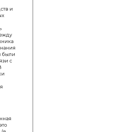
ств и
ых
ь
между
жника
знания
и были
язи с
8
ки
ия
енная
это
 (в