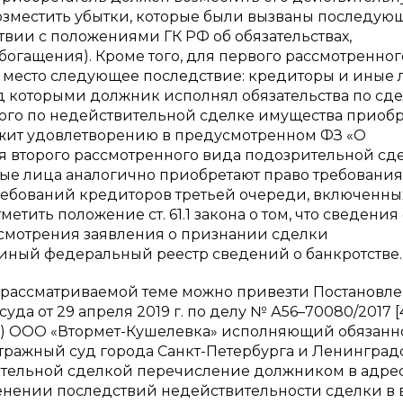
возместить убытки, которые были вызваны последу
твии с положениями ГК РФ об обязательствах,
огащения). Кроме того, для первого рассмотренног
место следующее последствие: кредиторы и иные 
 которыми должник исполнял обязательства по сдел
ного по недействительной сделке имущества приоб
ежит удовлетворению в предусмотренном ФЗ «О
Для второго рассмотренного вида подозрительной сд
ые лица аналогично приобретают право требования
ребований кредиторов третьей очереди, включенны
етить положение ст. 61.1 закона о том, что сведения
ссмотрения заявления о признании сделки
иный федеральный реестр сведений о банкротстве.
о рассматриваемой теме можно привезти Постановл
а от 29 апреля 2019 г. по делу № А56–70080/2017 [4
ве) ООО «Втормет-Кушелевка» исполняющий обязанн
тражный суд города Санкт-Петербурга и Ленинград
вительной сделкой перечисление должником в адр
менении последствий недействительности сделки в