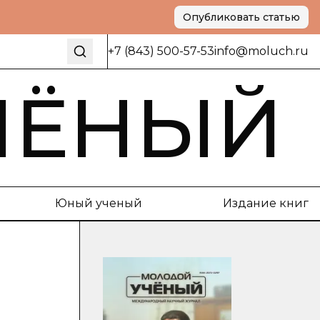
Опубликовать статью
+7 (843) 500-57-53
info@moluch.ru
ЧЁНЫЙ
Юный ученый
Издание книг