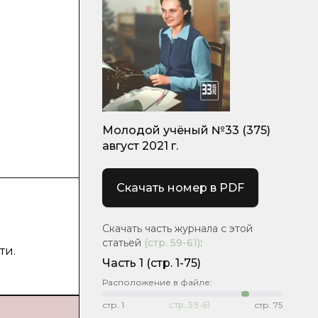
Молодой учёный №33 (375)
август 2021 г.
Скачать номер в PDF
Скачать часть журнала с этой
статьей
(стр.
59-61
)
:
ти.
Часть 1
(стр. 1-75)
Расположение в файле:
стр.
1
стр.
59-61
стр.
75