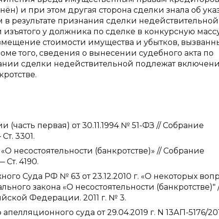
ён) и при этом другая сторона сделки знала об ук
 в результате признания сделки недействительной
изъятого у должника по сделке в конкурсную массу
озмещение стоимости имущества и убытков, вызванн
ме того, сведения о вынесении судебного акта по
нании сделки недействительной подлежат включен
ротстве.
часть первая) от 30.11.1994 № 51-ФЗ // Собрание
Ст. 3301.
 «О несостоятельности (банкротстве)» // Собрание
 Ст. 4190.
о Суда РФ № 63 от 23.12.2010 г. «О некоторых вопр
льного закона «О несостоятельности (банкротстве)" /
ской Федерации. 2011 г. № 3.
елляционного суда от 29.04.2019 г. N 13АП-5176/201