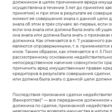
должником в целях причинения вреда имущес
осуществлена в течение 3 лет до принятия з
принятия) и при этом в результате её соверше
момент её совершения знала о данной цели до
знала об этом в трёх случаях: во-первых, есл
если она знала или должна была знать об уще
она знала или должна была знать о признака
должника. Как отмечается в п. 7 указанного
являются опровержимыми, т. е. применяются в
иное. Таким образом, как отмечается в п. 5 
рассмотренному основанию недействительно
непосредственное наличие совокупности сраз
причинить вред имущественным правам кре
кредиторов в результате совершения сделки;
или должна была знать о данной цели должни
Последствия признания сделки недействительн
(банкротстве)" — все переданное должником и
должника по сделке, признанной недействите
невозможности возврата имущества в натуре 