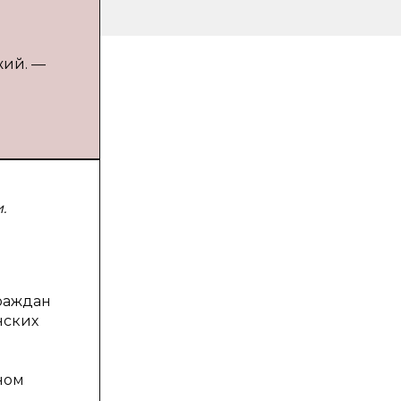
жий. —
.
граждан
нских
ном