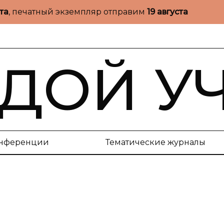
ста
, печатный экземпляр отправим
19 августа
ДОЙ У
нференции
Тематические журналы