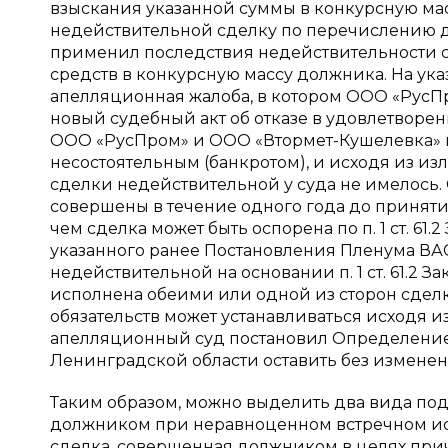
взыскания указанной суммы в конкурсную масс
недействительной сделку по перечислению 
применил последствия недействительности 
средств в конкурсную массу должника. На у
апелляционная жалоба, в котором ООО «РусП
новый судебный акт об отказе в удовлетворе
ООО «РусПром» и ООО «Втормет-Кушелевка» 
несостоятельным (банкротом), и исходя из из
сделки недействительной у суда не имелось.
совершены в течение одного года до приняти
чем сделка может быть оспорена по п. 1 ст. 61.2
указанного ранее Постановления Пленума ВАС
недействительной на основании п. 1 ст. 61.2 За
исполнена обеими или одной из сторон сдел
обязательств может устанавливаться исходя 
апелляционный суд постановил Определение 
Ленинградской области оставить без изменен
Таким образом, можно выделить два вида под
должником при неравноценном встречном исп
сделка, совершенная должником в целях пр