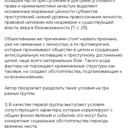
большей части преступлений в доктрине уголовного
права и криминалистики зачастую выделяют
искаженные моральные ценности субъектов
преступлений, низкий уровень правосознания личности,
правовой нигилизм или недоверие к существующей
власти, вера в безнаказанность [7, c. 29].
Объективными же причинами стоит назвать признаки,
уже не связанные с личностью, а те противоречия,
которые пронизывают общество в целом и создающие
антисоциальную мотивацию к преступному достижению
целей, чаще всего материальных благ. Такого рода
факторы не порождают криминальные структуры как
таковые, но создают обстоятельства, подталкивающие к
их возникновению.
Автор предлагает разделить такие условия на три
разных группы.
1) В качестве первой группы выступают условия
сопутствующего характера, которые коррелируют с
общим фоном явлений и событий, это могут быть
конкретные социальные обстоятельства периода
времени, места;