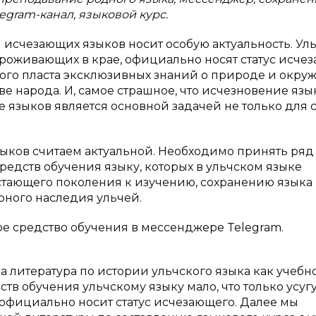
egram-канал, языковой курс.
 исчезающих языков носит особую актуальность. Ул
роживающих в крае, официально носят статус исче
ного пласта эксклюзивных знаний о природе и окр
тве народа. И, самое страшное, что исчезновение язы
 языков является основной задачей не только для 
ыков считаем актуальной. Необходимо принять ряд
средств обучения языку, которых в ульчском языке
стающего поколения к изучению, сохранению языка
ного наследия ульчей.
ое средство обучения в мессенджере Telegram.
литература по истории ульчского языка как учебн
тв обучения ульчскому языку мало, что только усуг
 официально носит статус исчезающего. Далее мы