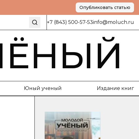
Опубликовать статью
+7 (843) 500-57-53
info@moluch.ru
ЧЁНЫЙ
Юный ученый
Издание книг