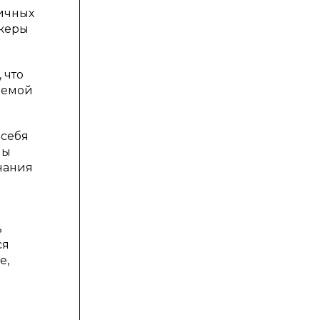
личных
джеры
 что
лемой
 себя
мы
нания
ь
ся
е,