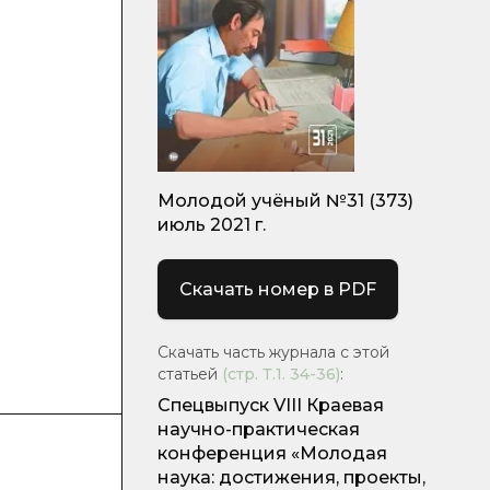
Молодой учёный №31 (373)
июль 2021 г.
Скачать номер в PDF
Скачать часть журнала с этой
статьей
(стр.
Т.1. 34-36
)
:
Спецвыпуск VIII Краевая
научно-практическая
конференция «Молодая
наука: достижения, проекты,