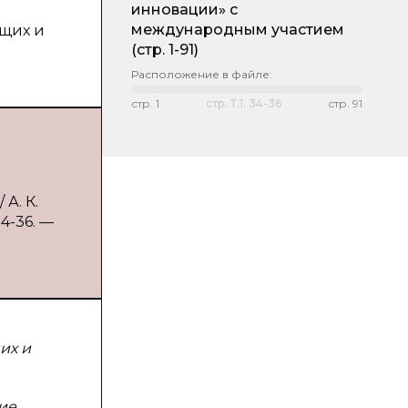
инновации» с
международным участием
ющих и
(стр. 1-91)
Расположение в файле:
стр.
1
стр.
Т.1. 34-36
стр.
91
А. К.
34-36. —
их и
ие