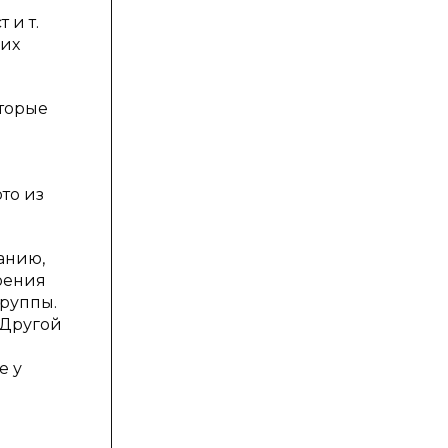
 и т.
ких
оторые
то из
анию,
оения
группы.
 Другой
е у