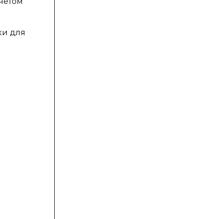
четом
ки для