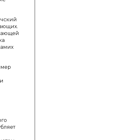
ьчский
зающих.
ужающей
ка
самих
 мер
 и
ого
убляет