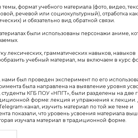
темы, формат учебного материала (фото, видео, текст
ковой, речевой или социокультурный), отработка ка
ческих) и обязательно вид обратной связи.
материалах были использованы персонажи аниме, к
аемых.
ку лексических, грамматических навыков, навыков
ообразить учебный материал, мы включаем в курс фо
, нами был проведен эксперимент по его использов
перимента была направлена на выявление уровня усв
 студенты КГБ ПОУ «НПГТ», были разделены на две 
диционной форме: лекция и упражнения к лекции.
elegram-канал, изучить материал по той же теме и
нта показали, что уровень усвоения материала выш
оторая изучала материал в традиционной форме.