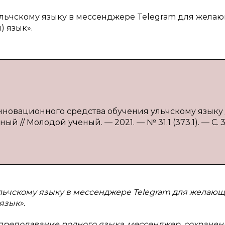
 ульчскому языку в мессенджере Telegram для жела
 язык».
инновационного средства обучения ульчскому языку / 
ный // Молодой ученый. — 2021. — № 31.1 (373.1). — С. 
ульчскому языку в мессенджере Telegram для желающ
язык».
 преподавание родного языка, мессенджер, сохранен