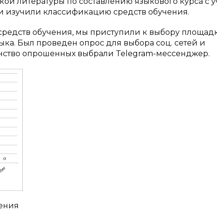
ой литературы по составлению языкового курса с у
и изучили классификацию средств обучения.
средств обучения, мы приступили к выбору площад
ка. Был проведен опрос для выбора соц. сетей и
инство опрошенных выбрали Telegram-мессенджер.
чения