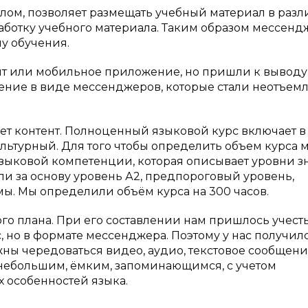
лом, позволяет размещать учебный материал в раз
работку учебного материала. Таким образом мессен
у обучения.
йт или мобильное приложение, но пришли к выводу,
шение в виде мессенджеров, которые стали неотъем
ет контент. Полноценный языковой курс включает в
ультурный. Для того чтобы определить объем курса 
ыковой компетенции, которая описывает уровни з
ли за основу уровень А2, предпороговый уровень,
мы. Мы определили объём курса на 300 часов.
го плана. При его составлении нам пришлось учест
, но в формате мессенджера. Поэтому у нас получил
ны чередоваться видео, аудио, текстовое сообщени
небольшим, ёмким, запоминающимся, с учетом
 особенностей языка.