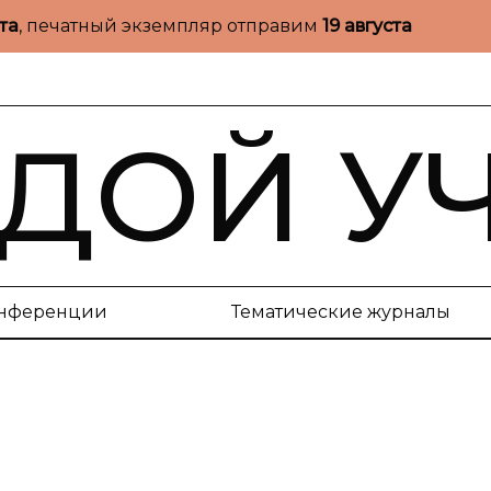
ста
, печатный экземпляр отправим
19 августа
ДОЙ У
нференции
Тематические журналы