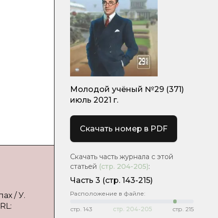
Молодой учёный №29 (371)
июль 2021 г.
Скачать номер в PDF
Скачать часть журнала с этой
статьей
(стр.
204-205
)
:
Часть 3
(стр. 143-215)
Расположение в файле:
х / У.
RL:
стр.
143
стр.
204-205
стр.
215