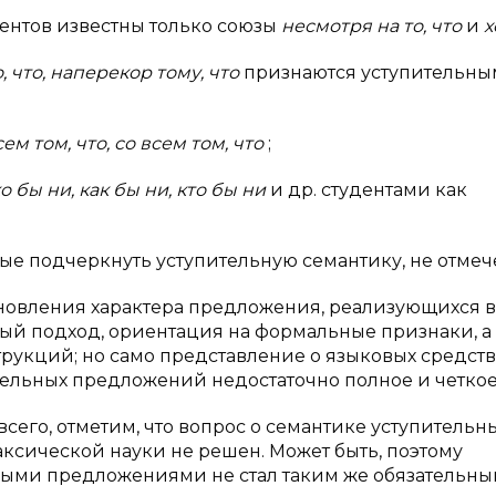
дентов известны только союзы
несмотря на то, что
и
х
, что, наперекор тому, что
признаются уступительн
сем том, что, со всем том, что
;
ко бы ни, как бы ни, кто бы ни
и др. студентами как
ные подчеркнуть уступительную семантику, не отмеч
становления характера предложения, реализующихся 
ый подход, ориентация на формальные признаки, а 
рукций; но само представление о языковых средств
ельных предложений недостаточно полное и четкое
сего, отметим, что вопрос о семантике уступительн
ксической науки не решен. Может быть, поэтому
ными предложениями не стал таким же обязательным