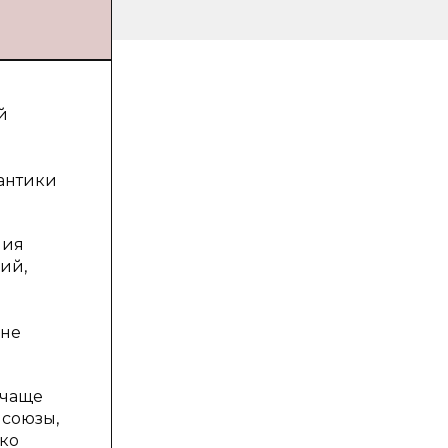
й
антики
ния
ий,
 не
 чаще
 союзы,
ько