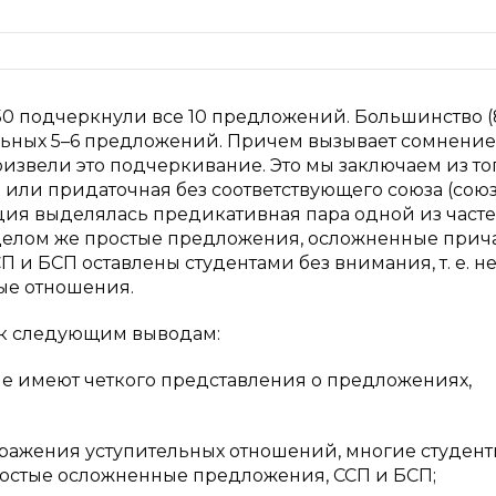
150 подчеркнули все 10 предложений. Большинство (8
ельных 5–6 предложений. Причем вызывает сомнение
извели это подчеркивание. Это мы заключаем из того
 или придаточная без соответствующего союза (сою
укция выделялась предикативная пара одной из част
целом же простые предложения, осложненные прич
 и БСП оставлены студентами без внимания, т. е. н
ые отношения.
к следующим выводам:
е не имеют четкого представления о предложениях,
ражения уступительных отношений, многие студен
остые осложненные предложения, ССП и БСП;