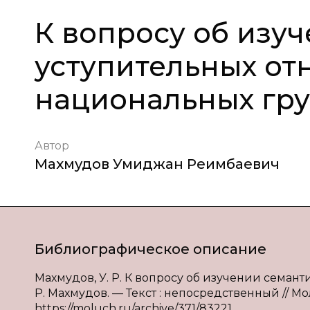
К вопросу об изу
уступительных от
национальных гр
Автор
Махмудов Умиджан Реимбаевич
Библиографическое описание
Махмудов, У. Р. К вопросу об изучении семан
Р. Махмудов. — Текст : непосредственный // Мол
https://moluch.ru/archive/371/83221.