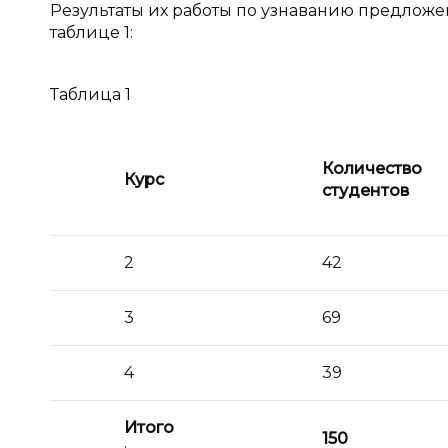
Результаты их работы по узнаванию предлож
таблице 1:
Таблица 1
Количество
Курс
студентов
2
42
3
69
4
39
Итого
150