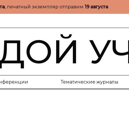
ста
, печатный экземпляр отправим
19 августа
ДОЙ У
нференции
Тематические журналы