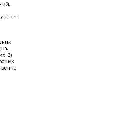
ний.
 уровне
аких
дна…
е; 2)
азных
ственно
и