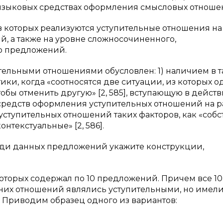
 языковых средствах оформления смысловых отноше
 которых реализуются уступительные отношения на
й, а также на уровне сложносочиненного,
о предложений.
тельными отношениями обусловлен: 1) наличием в т
и, когда «соотносятся две ситуации, из которых о
обы отменить другую» [2, 585], вступающую в действи
 средств оформления уступительных отношений на р
уступительных отношений таких факторов, как «соб
нтекстуальные» [2, 586].
реди данных предложений укажите конструкции,
которых содержал по 10 предложений. Причем все 10
них отношений являлись уступительными, но имел
 Приводим образец одного из вариантов: