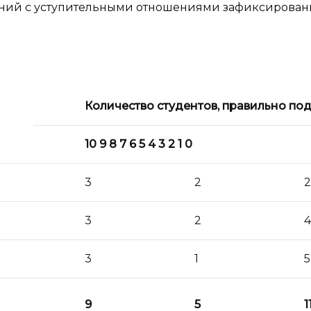
ений с уступительными отношениями зафиксирован
Количество студентов, правильно п
10 9 8 7 6 5 4 3 2 1 0
3
2
2
3
2
4
3
1
5
9
5
1