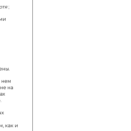
отя
;
ыми
ены.
в нем
не на
ах
.
ых
, как и