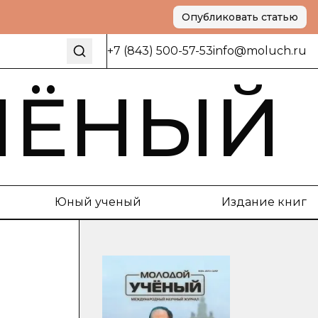
Опубликовать статью
+7 (843) 500-57-53
info@moluch.ru
ЧЁНЫЙ
Юный ученый
Издание книг