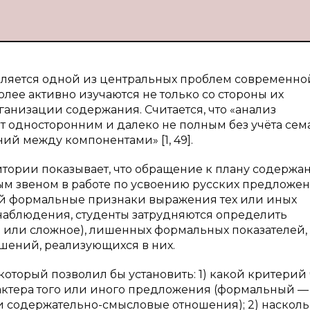
ляется одной из центральных проблем современно
лее активно изучаются не только со стороны их
ганизации содержания. Считается, что «анализ
т односторонним и далеко не полным без учёта сем
ий между компонентами» [1, 49].
тории показывает, что обращение к плану содержа
м звеном в работе по усвоению русских предложен
ий формальные признаки выражения тех или иных
 наблюдения, студенты затрудняются определить
 или сложное), лишенных формальных показателей,
шений, реализующихся в них.
 который позволил бы установить: 1) какой критерий
актера того или иного предложения (формальный —
или содержательно-смысловые отношения); 2) наскол