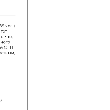
9 чел.)
 тот
, что,
зного
ей СПП
астным,
е
ты