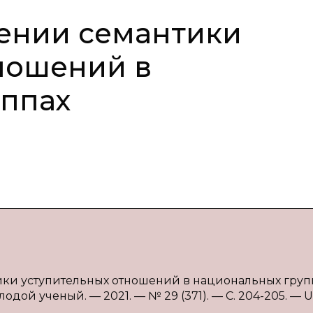
чении семантики
ношений в
уппах
тики уступительных отношений в национальных группа
одой ученый. — 2021. — № 29 (371). — С. 204-205. — U