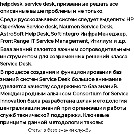
helpdesk
,
service
desk
, призванные решать все
описанные выше проблемы и не только.
Среди русскоязычных систем следует выделить:
HP
OpenView
Service
desk
,
Naumen
Service
Desk
,
AstroSoft
HelpDesk
,
SoftIntegro
ИнфраМенеджер,
FrontRange
IT
Service
Management
, Итилиум и др.
База знаний является важным сопроводительным
инструментом для современных решений класса
Service Desk.
В процессе создания и функционирования баз
знаний систем
Service
Desk
большое внимание
уделяется качеству содержимого баз знаний.
Международным альянсом
Consortium
for
Service
Innovation
была разработана целая методология
централизации знаний при организации работы
служб технической поддержки. Ключевые
принципы данной методологии таковы:
Статьи в базе знаний службы