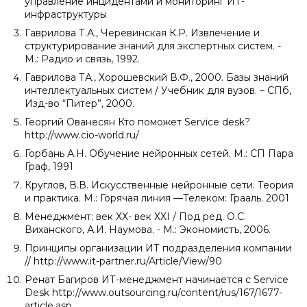
управление инцидентами и мониторинг ИТ-
инфраструктуры
Гаврилова Т.А., Черевинская К.Р. Извлечение и
структурирование знаний для экспертных систем. -
М.: Радио и связь, 1992.
Гаврилова ТА., Хорошевский В.Ф., 2000. Базы знаний
интеллектуальных систем / Учебник для вузов. – СПб,
Изд-во “Питер”, 2000.
Георгий Ованесян Кто поможет Service desk?
http://www.cio-world.ru/
Горбань А.Н. Обучение нейронных сетей. М.: СП Пара
Граф, 1991
Круглов, В.В. Искусственные нейронные сети. Теория
и практика. М.: Горячая линия —Телеком: Грааль. 2001
Менеджмент: век ХХ- век ХХI / Под ред. О.С.
Виханского, А.И. Наумова. - М.: Экономистъ, 2006.
Принципы организации ИТ подразделения компании
// http://www.it-partner.ru/Article/View/90
Ренат Багиров ИТ-менеджмент начинается с Service
Desk http://www.outsourcing.ru/content/rus/167/1677-
article.asp