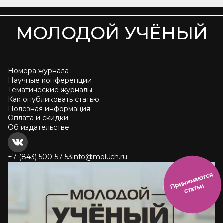
МОЛОДОЙ УЧЁНЫЙ
Номера журнала
Научные конференции
Тематические журналы
Как опубликовать статью
Полезная информация
Оплата и скидки
Об издательстве
+7 (843) 500-57-53
info@moluch.ru
и
н
и
м
а
ют
с
я
ст
ать
П
р
и