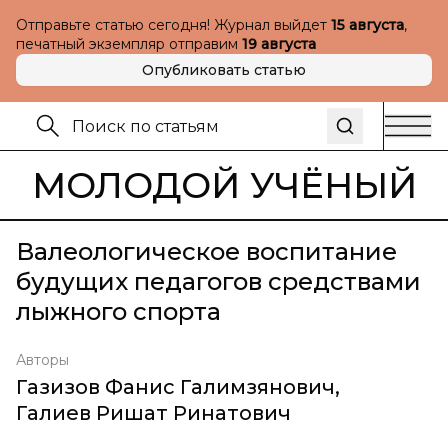
Отправьте статью сегодня! Журнал выйдет
15 августа
,
печатный экземпляр отправим
19 августа
Опубликовать статью
МОЛОДОЙ УЧЁНЫЙ
Валеологическое воспитание
будущих педагогов средствами
лыжного спорта
Авторы
Газизов Фанис Галимзянович
,
Галиев Ришат Ринатович