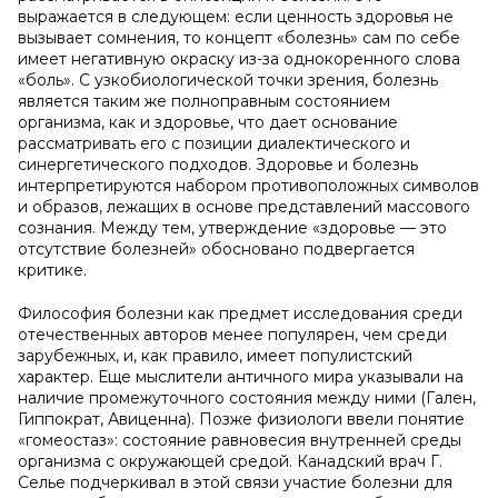
выражается в следующем: если ценность здоровья не
вызывает сомнения, то концепт «болезнь» сам по себе
имеет негативную окраску из-за однокоренного слова
«боль». С узкобиологической точки зрения, болезнь
является таким же полноправным состоянием
организма, как и здоровье, что дает основание
рассматривать его с позиции диалектического и
синергетического подходов. Здоровье и болезнь
интерпретируются набором противоположных символов
и образов, лежащих в основе представлений массового
сознания. Между тем, утверждение «здоровье — это
отсутствие болезней» обосновано подвергается
критике.
Философия болезни как предмет исследования среди
отечественных авторов менее популярен, чем среди
зарубежных, и, как правило, имеет популистский
характер. Еще мыслители античного мира указывали на
наличие промежуточного состояния между ними (Гален,
Гиппократ, Авиценна). Позже физиологи ввели понятие
«гомеостаз»: состояние равновесия внутренней среды
организма с окружающей средой. Канадский врач Г.
Селье подчеркивал в этой связи участие болезни для