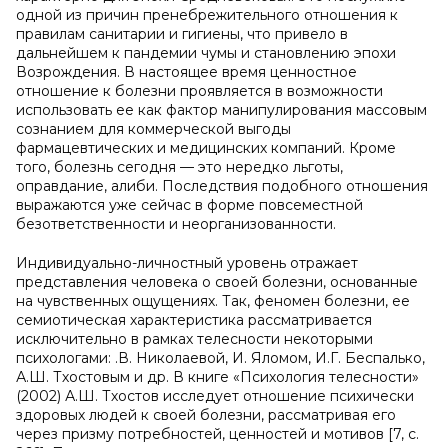
одной из причин пренебрежительного отношения к
правилам санитарии и гигиены, что привело в
дальнейшем к пандемии чумы и становлению эпохи
Возрождения. В настоящее время ценностное
отношение к болезни проявляется в возможности
использовать ее как фактор манипулирования массовым
сознанием для коммерческой выгоды
фармацевтических и медицинских компаний. Кроме
того, болезнь сегодня — это нередко льготы,
оправдание, алиби. Последствия подобного отношения
выражаются уже сейчас в форме повсеместной
безответственности и неорганизованности.
Индивидуально-личностный уровень отражает
представления человека о своей болезни, основанные
на чувственных ощущениях. Так, феномен болезни, ее
семиотическая характеристика рассматривается
исключительно в рамках телесности некоторыми
психологами: .В. Николаевой, И. Яломом, И.Г. Беспалько,
А.Ш. Тхостовым и др. В книге «Психология телесности»
(2002) А.Ш. Тхостов исследует отношение психически
здоровых людей к своей болезни, рассматривая его
через призму потребностей, ценностей и мотивов [7, с.