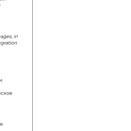
е
uages, in
egration
и.
еское
я