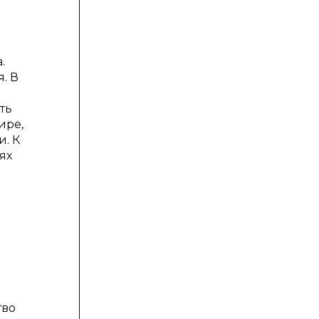
.
. В
ть
ире,
. К
ях
тво