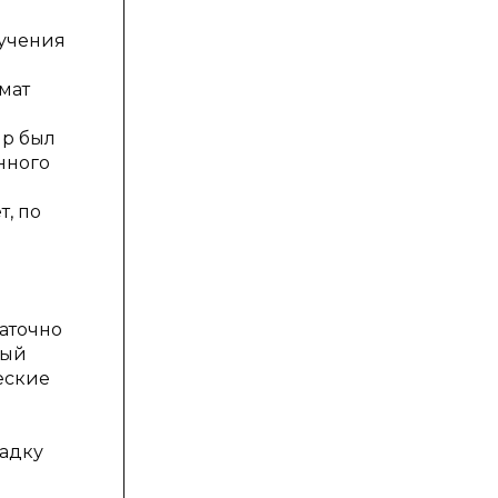
учения
о
мат
ир был
нного
, по
таточно
ный
еские
щадку