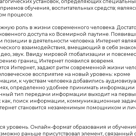
едагогических установок, определяющих специальны
 приемов обучения, воспитательных средств; являяс
ом процессе.
ажную роль в жизни современного человека. Достат
новенного доступа ко Всемирной паутине. Появивш
и позиции в деятельности человека. Интернет явля
еского взаимодействия, вмещающий в себя знако
идео, звук. Ввиду мировой глобализации и повсеме
рению границ, Интернет появился вовремя.
тся Интернет, задают ритм современной жизни чело
ловеческое восприятие на новый уровень: кроме
мации, к чувствам человека добавились аудиовизу
лиях, определенно удобнее принимать информации
данный тип передачи информации выходит на первы
х как, поиск информации, коммуникационные зада
нтернет становится незаменимым помощником и л
я уровень. Онлайн-формат образования и обучени
зможно раньше присутствовал элемент, связанный 