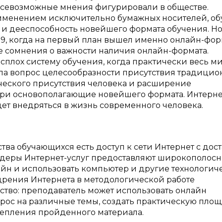
всевозможные мнения фигурировали в обществе.
менением исключительно бумажных носителей, об
 и дееспособность новейшего формата обучения. Н
19, когда на первый план вышел именно онлайн-фор
е сомнения о важности наличия онлайн-формата.
сплох систему обучения, когда практически весь м
ила вопрос целесообразности присутствия традицио
ческого присутствия человека и расширение
три основополагающие новейшего формата. Интернет
ет внедряться в жизнь современного человека.
ва обучающихся есть доступ к сети Интернет с дос
деры Интернет-услуг предоставляют широкополос
айн и использовать компьютер и другие технологич
едрения Интернета в методологической работе
ство: преподаватель может использовать онлайн
рос на различные темы, создать практическую пло
репления пройденного материала.