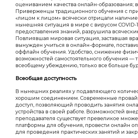
оцениванием качества онлайн-образования; 
Приверженцы традиционного обучения с при
«лицом к лицом» всячески отрицали наличие
нынешняя ситуация в мире с вирусом COVID-
предоставления знаний, разрушила всячески
Повлиявшая мировая ситуация, заставшая вра
вынужден учиться в онлайн-формате, постав
оффлайн обучения. Удобство, снижение физи
возможностей самостоятельного обучения — 
всеобщему убеждению, только все больше буд
Всеобщая доступность
В нынешних реалиях у подавляющего количест
хорошим соединением. Современные провай
доступ, позволяющий проводить занятия онл
устройства в своей работе. Возможностей вн
преподавателя существует превеликое множе
платформы для обучения, провести онлайн оп
для проведения практических занятий и зак