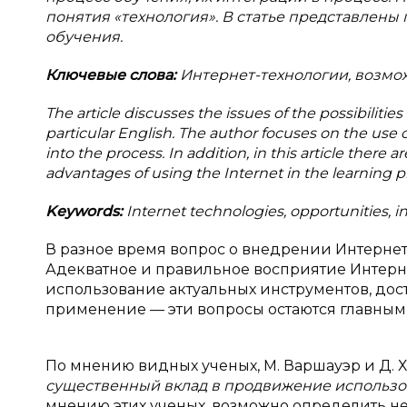
понятия «технология». В статье представлен
обучения.
Ключевые слова:
Интернет-технологии, возмож
The article discusses the issues of the possibilitie
particular English. The author focuses on the use o
into the process. In addition, in this article there 
advantages of using the Internet in the learning p
Keywords:
Internet technologies, opportunities, i
В разное время вопрос о внедрении Интерне
Адекватное и правильное восприятие Интерне
использование актуальных инструментов, дос
применение — эти вопросы остаются главными
По мнению видных ученых, М. Варшауэр и Д.
существенный вклад в продвижение использо
мнению этих ученых, возможно определить н