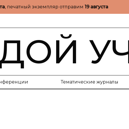
ста
, печатный экземпляр отправим
19 августа
ДОЙ У
нференции
Тематические журналы