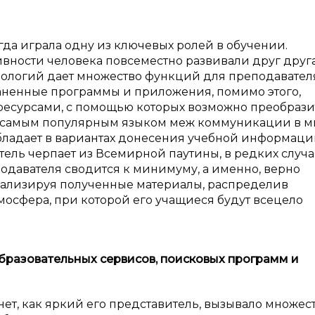
да играла одну из ключевых ролей в обучении.
ивности человека повсеместно развивали друг друга
ологий дает множество функций для преподавателя
раненные программы и приложения, помимо этого,
есурсами, с помощью которых возможно преобрази
ь самым популярным языком меж коммуникации в м
бладает в вариантах донесения учебной информации
ль черпает из Всемирной паутины, в редких случа
одавателя сводится к минимуму, а именно, верно
ализируя полученные материалы, распределив
осфера, при которой его учащиеся будут всецело
разовательных сервисов, поисковых программ и
ет, как яркий его представитель, вызывало множес