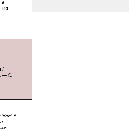
 в
ения
е
 /
 — С.
ыкам, в
в
ния