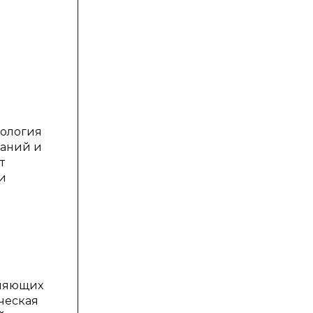
нология
знаний и
т
и
оляющих
ическая