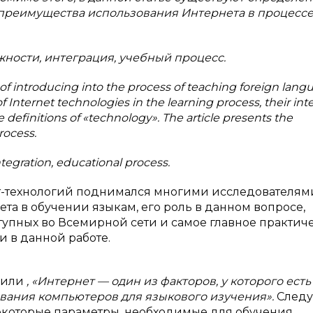
ы преимущества использования Интернета в процесс
ности, интеграция, учебный процесс.
s of introducing into the process of teaching foreign lang
f Internet technologies in the learning process, their int
are definitions of «technology». The article presents the
rocess.
ntegration, educational process.
т-технологий поднимался многими исследователям
та в обучении языкам, его роль в данном вопросе,
тупных во Всемирной сети и самое главное практич
 в данной работе.
 Хили
, «Интернет — один из факторов, у которого есть
вания компьютеров для языкового изучения».
Следу
екоторые параметры, необходимые для обучения