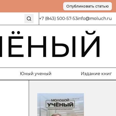
Опубликовать статью
+7 (843) 500-57-53
info@moluch.ru
ЧЁНЫЙ
Юный ученый
Издание книг