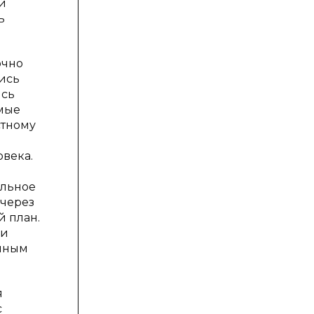
й
ь
очно
ись
ясь
мые
стному
века.
альное
 через
й план.
чи
ичным
я
с