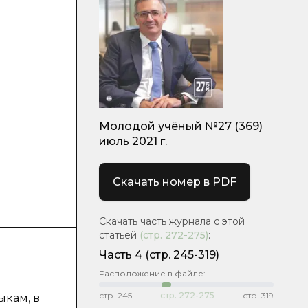
Молодой учёный №27 (369)
июль 2021 г.
Скачать номер в PDF
Скачать часть журнала с этой
статьей
(стр.
272-275
)
:
Часть 4
(стр. 245-319)
Расположение в файле:
стр.
245
стр.
272-275
стр.
319
ыкам, в