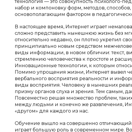
технология — это совокупность психолого-п
набор и компоновку форм, методов, способов,
основополагающим фактором в педагогическ
В настоящее время, Интернет играет немалов
сложно представить нынешнюю жизнь без мг
относительно недавно, он плотно укрепил сво
принципиально новым средством межчеловеч
виды информации, в новом обличии: текст, в
стремлению человечества к простоте и расши
Инновационные технологии, к которым относи
Помимо упрощения жизни, Интернет вывел че
вербального восприятия реальности и инфор
виды восприятия. Человеку в нынешних реа
призму органов слуха и зрения. Тем самым, 
Повсеместно решая множество проблем, таки
между людьми и конечно же развлечения, И
«другом» для каждого из нас.
Обучение вышло на совершенно отличающийс
играет большую роль в современном мире. Во