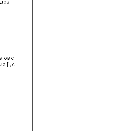
одов
тов с
 [1, с