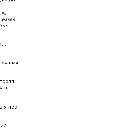
вание.
ilt
creases
the
ии.
рования
нтроля
вать
Для нее
ние