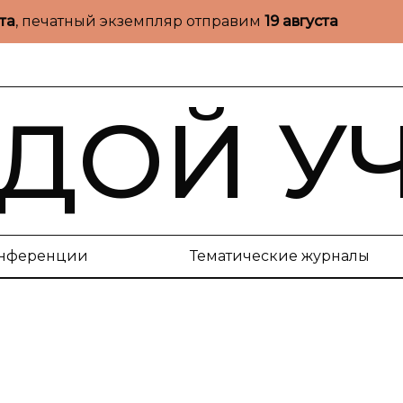
ста
, печатный экземпляр отправим
19 августа
ДОЙ У
нференции
Тематические журналы