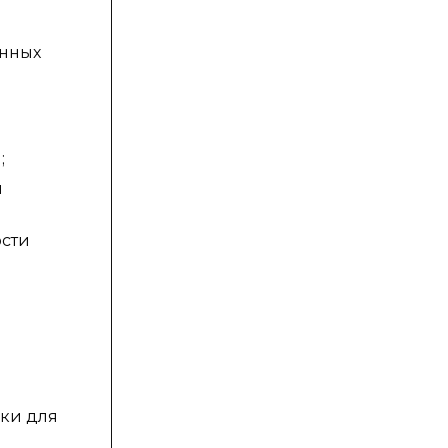
енных
;
й
ости
ски для