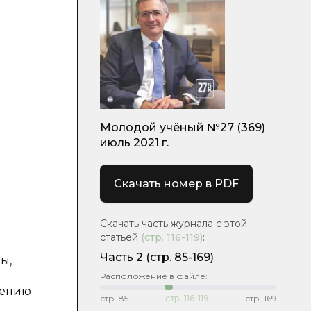
Молодой учёный №27 (369)
июль 2021 г.
Скачать номер в PDF
Скачать часть журнала с этой
статьей
(стр.
116-119
)
:
Часть 2
(стр. 85-169)
ы,
Расположение в файле:
лению
стр.
85
стр.
116-119
стр.
169