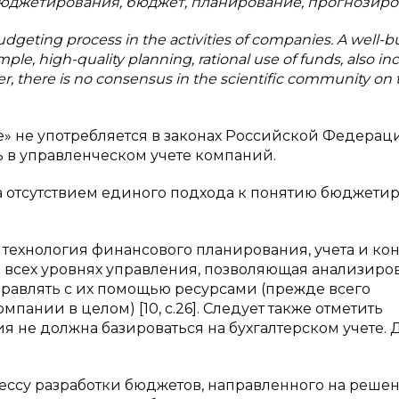
юджетирования, бюджет, планирование, прогнозиро
dgeting process in the activities of companies. A well-bu
e, high-quality planning, rational use of funds, also in
er, there is no consensus in the scientific community on 
» не употребляется в законах Российской Федерац
 в управленческом учете компаний.
а отсутствием единого подхода к понятию бюджети
о технология финансового планирования, учета и ко
а всех уровнях управления, позволяющая анализиро
равлять с их помощью ресурсами (прежде всего
пании в целом) [10, с.26]. Следует также отметить
я не должна базироваться на бухгалтерском учете. 
цессу разработки бюджетов, направленного на реше