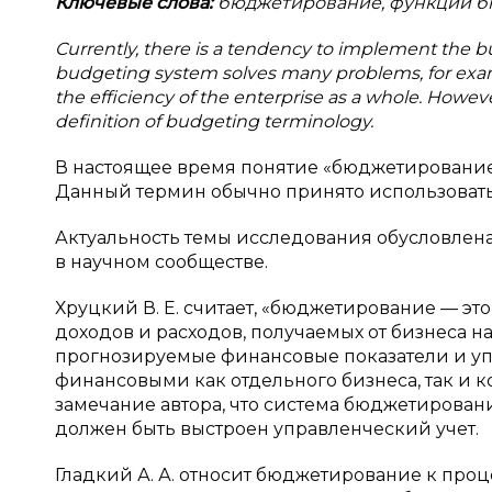
Ключевые слова:
бюджетирование, функции б
Currently, there is a tendency to implement the bu
budgeting system solves many problems, for exampl
the efficiency of the enterprise as a whole. Howev
definition of budgeting terminology.
В настоящее время понятие «бюджетирование
Данный термин обычно принято использовать
Актуальность темы исследования обусловлен
в научном сообществе.
Хруцкий В. Е. считает, «бюджетирование — эт
доходов и расходов, получаемых от бизнеса н
прогнозируемые финансовые показатели и уп
финансовыми как отдельного бизнеса, так и ком
замечание автора, что система бюджетировани
должен быть выстроен управленческий учет.
Гладкий А. А. относит бюджетирование к про