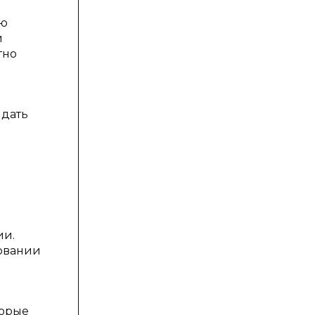
ью
и
тно
 дать
ы
ии.
ровании
торые