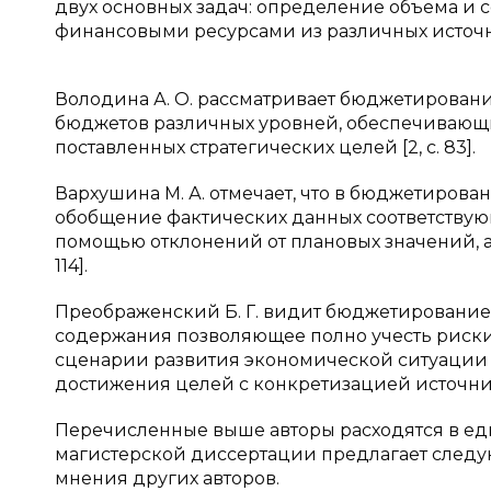
двух основных задач: определение объема и с
финансовыми ресурсами из различных источнико
Володина А. О. рассматривает бюджетирован
бюджетов различных уровней, обеспечивающ
поставленных стратегических целей [2, с. 83].
Вархушина М. А. отмечает, что в бюджетирова
обобщение фактических данных соответствую
помощью отклонений от плановых значений, а 
114].
Преображенский Б. Г. видит бюджетирование
содержания позволяющее полно учесть риски
сценарии развития экономической ситуации 
достижения целей с конкретизацией источников
Перечисленные выше авторы расходятся в е
магистерской диссертации предлагает след
мнения других авторов.