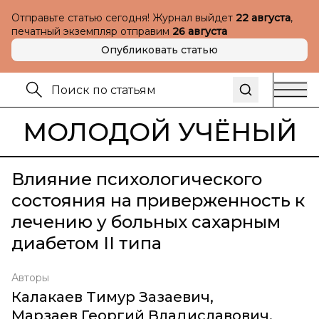
Отправьте статью сегодня! Журнал выйдет
22 августа
,
печатный экземпляр отправим
26 августа
Опубликовать статью
МОЛОДОЙ УЧЁНЫЙ
Влияние психологического
состояния на приверженность к
лечению у больных сахарным
диабетом II типа
Авторы
Калакаев Тимур Зазаевич
,
Марзаев Георгий Владиславович
,