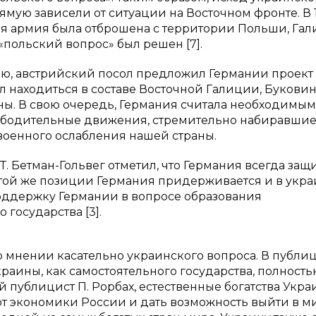
мую зависели от ситуации на Восточном фронте. В 
ая армия была отброшена с территории Польши, Га
«польский вопрос» был решен [7].
цию, австрийский посол предложил Германии проект
л находиться в составе Восточной Галиции, Букови
ы. В свою очередь, Германия считала необходимым
ободительные движения, стремительно набиравши
военного ослабления нашей страны.
Т. Бетман-Гольвег отметил, что Германия всегда защ
той же позиции Германия придерживается и в укр
поддержку Германии в вопросе образования
государства [3].
 мнении касательно украинского вопроса. В публи
раины, как самостоятельного государства, полность
й публицист П. Рорбах, естественные богатства Укр
 от экономики России и дать возможность выйти в 