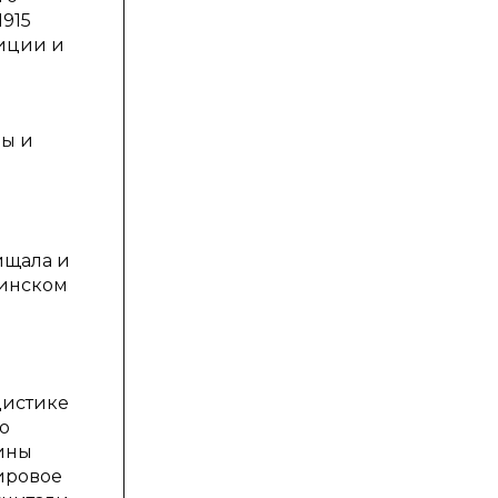
1915
лиции и
ны и
е
ищала и
аинском
цистике
ю
аины
мировое