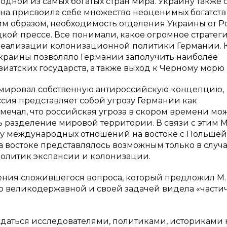
 одной из самых богатых стран мира. Украину также 
на присвоила себе множество неоценимых богатств
им образом, необходимость отделения Украины от Р
кой прессе. Все понимали, какое огромное стратег
реализации колонизационной политики Германии. 
Украины позволяло Германии заполучить наиболее
иатских государств, а также выход к Черному морю [
рмировал собственную антироссийскую концепцию,
ссия представляет собой угрозу Германии как
тмечал, что российская угроза в скором времени мо
ть разделение мировой территории. В связи с этим М
у международных отношений на востоке с Польшей
 востоке представлялось возможным только в случ
политик экспансии и колонизации.
ения сложившегося вопроса, который предложил М.
ю великодержавной и своей задачей видела «части
даться исследователями, политиками, историками 