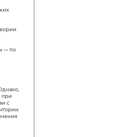
ских
теории
ы — по
Однако,
й при
зи с
ритории
ючения