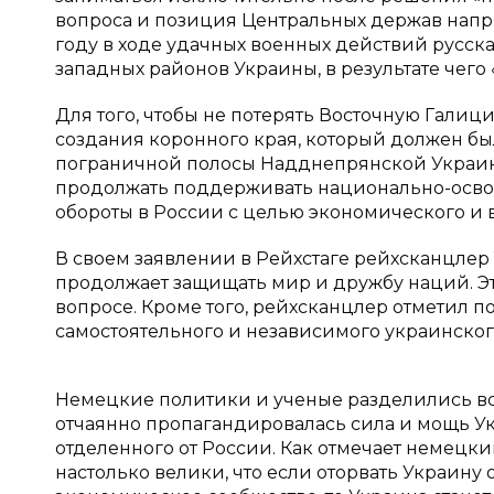
вопроса и позиция Центральных держав напря
году в ходе удачных военных действий русск
западных районов Украины, в результате чего 
Для того, чтобы не потерять Восточную Гали
создания коронного края, который должен бы
пограничной полосы Надднепрянской Украин
продолжать поддерживать национально-осв
обороты в России с целью экономического и 
В своем заявлении в Рейхстаге рейхсканцлер 
продолжает защищать мир и дружбу наций. Э
вопросе. Кроме того, рейхсканцлер отметил 
самостоятельного и независимого украинского 
Немецкие политики и ученые разделились во
отчаянно пропагандировалась сила и мощь Ук
отделенного от России. Как отмечает немецки
настолько велики, что если оторвать Украину