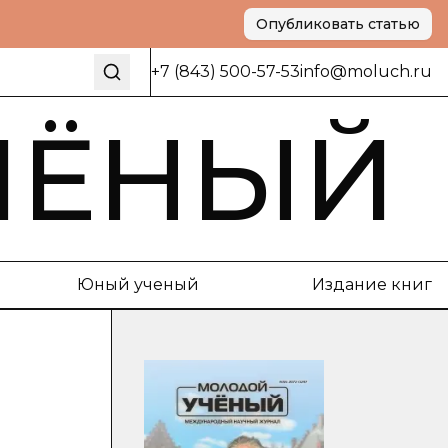
Опубликовать статью
+7 (843) 500-57-53
info@moluch.ru
ЧЁНЫЙ
Юный ученый
Издание книг