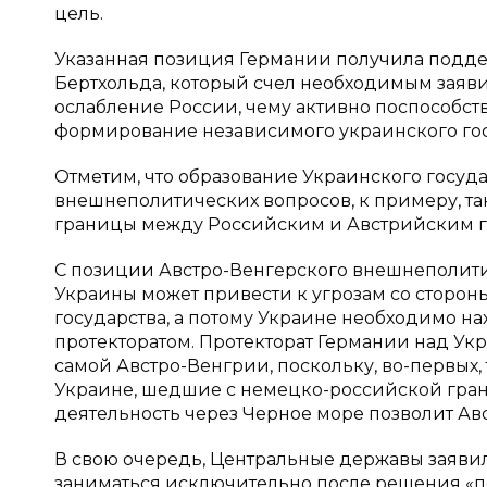
цель.
Указанная позиция Германии получила подде
Бертхольда, который счел необходимым заявит
ослабление России, чему активно поспособст
формирование независимого украинского госу
Отметим, что образование Украинского госуд
внешнеполитических вопросов, к примеру, та
границы между Российским и Австрийским г
С позиции Австро-Венгерского внешнеполитич
Украины может привести к угрозам со сторо
государства, а потому Украине необходимо н
протекторатом. Протекторат Германии над Ук
самой Австро-Венгрии, поскольку, во-первых
Украине, шедшие с немецко-российской гран
деятельность через Черное море позволит Авс
В свою очередь, Центральные державы заявил
заниматься исключительно после решения «по