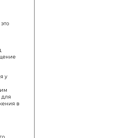
 это
д
ащение
я у
ким
 для
жения в
го