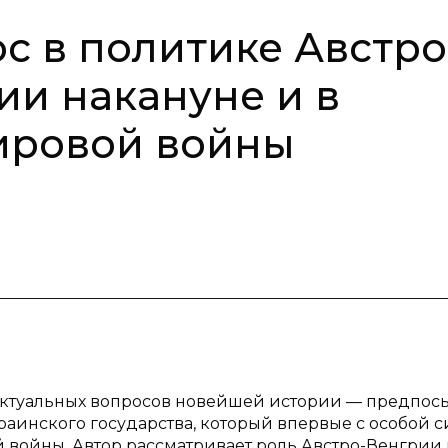
с в политике Австро
ии накануне и в
ировой войны
 актуальных вопросов новейшей истории — предпос
аинского государства, который впервые с особой 
 войны. Автор рассматривает роль Австро-Венгрии