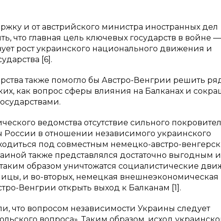
ржку и от австрийского министра иностранных дел
ь, что главная цель ключевых государств в войне —
вует рост украинского национального движения и
дарства [6].
арства также помогло бы Австро-Венгрии решить ря
ких, как вопрос сферы влияния на Балканах и сокр
осударствами.
еского ведомства отсутствие сильного покровител
ны России в отношении независимого украинского
аходиться под совместным немецко-австро-венгерс
раиной также представлялся достаточно выгодным и
, таким образом уничтожатся социалистические дви
ицы, и во-вторых, немецкая внешнеэкономическая
тро-Венгрии открыть выход к Балканам [1].
и, что вопросом независимости Украины следует
льского вопроса». Таким образом, исход украинско