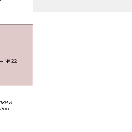
д
 — № 22
лки и
илой