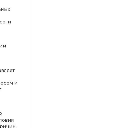
ьных
ороги
рии
авляет
бором и
т
й
словия
причин.