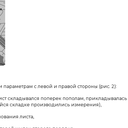
 параметрам с левой и правой стороны (рис. 2):
лист складывался поперек пополам, прикладывалась
ейся складке производились измерения),
нования листа,