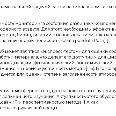
аментальной задачей как на национальном, так и н
димость мониторинга состояния различных компоне
сферного воздуха. Для этого необходимы эффектив
ся метод биоиндикации с использованием показате
тины березы повислой (Betula pendula Roth) [1].
об может являться «экспресс-тестом» для оценки со
работки материала, что делает его доступным для ши
 биоиндикации (физиологический, биохимический,
ание на невысокую точность метода [1, 6]. В то же в
ендуется для оценки степени загрязненности атмосф
ения атмосферного воздуха на показатели флуктуи
 дальнейшего изучения. Актуальность этого обусло
дований и перспективностью метода ФА как
ества окружающей среды.