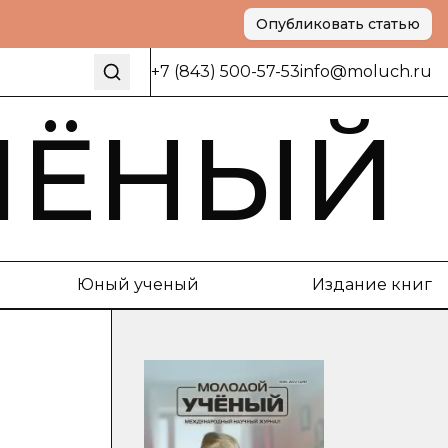
Опубликовать статью
+7 (843) 500-57-53
info@moluch.ru
ЧЁНЫЙ
Юный ученый
Издание книг