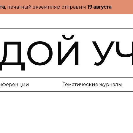
ста
, печатный экземпляр отправим
19 августа
ДОЙ У
нференции
Тематические журналы