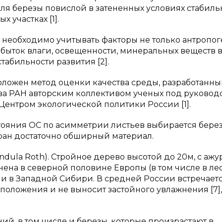
для березы повислой в затененных условиях стабиль
 участках [1].
 необходимо учитывать факторы не только антропо
збыток влаги, освещенности, минеральных веществ 
табильности развития [2].
оложен метод оценки качества среды, разработанны
ова РАН авторским коллективом ученых под руковод
 Центром экологической политики России [1].
стояния ОС по асимметрии листьев выбирается бере
бран достаточно обширный материал.
ndula Roth). Стройное дерево высотой до 20м, с аж
на в северной половине Европы (в том числе в ле
 и в Западной Сибири. В средней России встречает
положения и не выносит застойного увлажнения [7],
ений, в том числе и березы, которые произрастают в