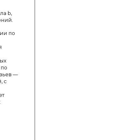
а b,
ений.
нии по
я
ных
 по
вьев —
, с
ет
х