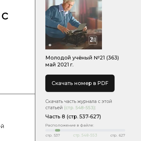
 с
Молодой учёный №21 (363)
май 2021 г.
Скачать номер в PDF
Скачать часть журнала с этой
статьей
(стр.
548-553
)
:
Часть 8
(стр. 537-627)
Расположение в файле:
ей
стр.
537
стр.
548-553
стр.
627