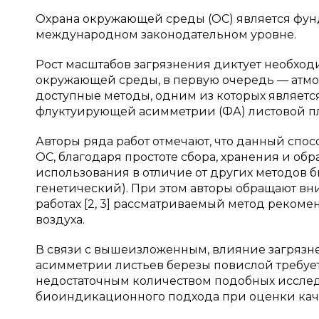
Охрана окружающей среды (ОС) является фунд
международном законодательном уровне.
Рост масштабов загрязнения диктует необхо
окружающей среды, в первую очередь — атмо
доступные методы, одним из которых являет
флуктуирующей асимметрии (ФА) листовой плас
Авторы ряда работ отмечают, что данный спос
ОС, благодаря простоте сбора, хранения и об
использования в отличие от других методов
генетический). При этом авторы обращают вним
работах [2, 3] рассматриваемый метод реком
воздуха.
В связи с вышеизложенным, влияние загрязн
асимметрии листьев березы повислой требует
недостаточным количеством подобных иссле
биоиндикационного подхода при оценки кач