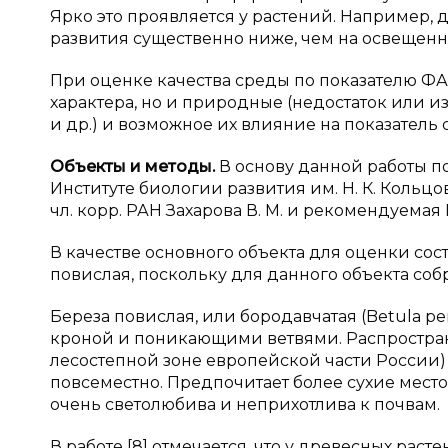
Ярко это проявляется у растений. Например, 
развития существенно ниже, чем на освещенных
При оценке качества среды по показателю ФА
характера, но и природные (недостаток или и
и др.) и возможное их влияние на показатель с
Объекты и
методы.
В основу данной работы п
Институте биологии развития им. Н. К. Кольц
чл. корр. РАН Захарова В. М. и рекомендуемая
В качестве основного объекта для оценки со
повислая, поскольку для данного объекта со
Береза повислая, или бородавчатая (Betula pe
кроной и поникающими ветвями. Распростране
лесостепной зоне европейской части России)
повсеместно. Предпочитает более сухие место
очень светолюбива и неприхотлива к почвам.
В работе [8] отмечается, что у древесных раст