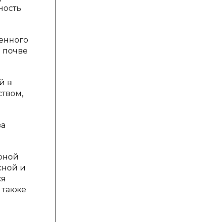
ность
генного
в почве
й в
ством,
за
урной
сной и
ся
 также