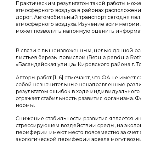
Практическим результатом такой работы може
атмосферного воздуха в районах расположе
дорог. Автомобильный транспорт сегодня явл
атмосферного воздуха. Изучение асимметрии 
может позволить напрямую оценить информат
В связи с вышеизложенным, целью данной р
листьев березы повислой (Betula pendula Rot
«Басандайская улица» Кировского района г. Т
Авторы работ [1–6] отмечают, что ФА не имеет
собой незначительные ненаправленные разли
результатом ошибок в ходе индивидуального 
отражает стабильность развития организма. 
нормы.
Снижение стабильности развития является и
стрессирующем воздействии среды, на эколо
периферии имеют место повсеместно за счет а
экологической периферии ареала могут возник