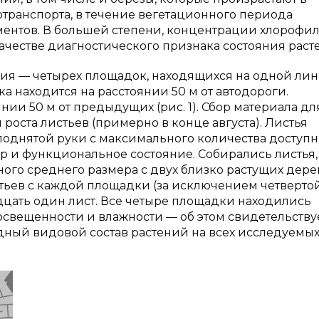
отранспорта, в течение вегетационного периода
ентов. В большей степени, концентрации хлорофилл
ачестве диагностического признака состояния раст
ния — четырех площадок, находящихся на одной ли
а находится на расстоянии 50 м от автодороги.
ии 50 м от предыдущих (рис. 1). Сбор материала дл
оста листьев (примерно в конце августа). Листья
поднятой руки с максимального количества доступ
ер и функциональное состояние. Собирались листья,
ого среднего размера с двух близко растущих дере
стьев с каждой площадки (за исключением четвертой
идцать один лист. Все четыре площадки находились
свещенности и влажности — об этом свидетельству
одный видовой состав растений на всех исследуемы