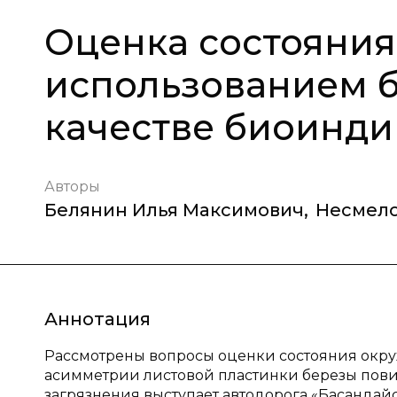
Оценка состояни
использованием б
качестве биоинди
Авторы
Белянин Илья Максимович
,
Несмело
Аннотация
Рассмотрены вопросы оценки состояния окр
асимметрии листовой пластинки березы повисл
загрязнения выступает автодорога «Басандайск