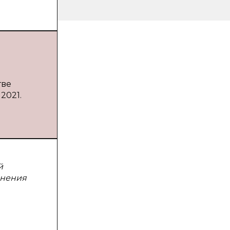
тве
2021.
й
знения