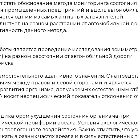
т стать обоснование метода мониторинга состояния
ния промышленных предприятий и вдоль автомобил
яется одним из самых активных загрязнителей
листьев на разном расстоянии от автомобильной д
ивность данного метода.
аботы является проведение исследования асиммет
h) на разном расстоянии от автомобильной дороги
омска.
 самостоятельного адаптивного значения. Она предст
чия между правой и левой сторонами и является
развития организма, допускаемых естественным от
ФА носит неспецифический показатель отклонения о
ндикатором ухудшения состояния организма при
гической периферии ареала. Условия экологическо
нтропогенного воздействия. Важно отметить, что у
ать в разных частях ареала и в силу естественных 