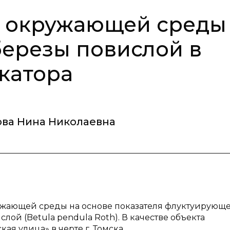
я окружающей среды
ерезы повислой в
катора
ва Нина Николаевна
ужающей среды на основе показателя флуктуирующ
ой (Betula pendula Roth). В качестве объекта
ая улица» в черте г. Томска.