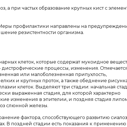
з, а при частых образование крупных кист с элеме
. Меры профилактики направлены на предупрежден
ышение резистентности организма.
арных клеток, которые содержат мукоидное вещест
— дистрофические процессы, изменения. Отмечаетс
зненная или малоболезненная припухлость,
лких и крупных проток, а также обеднение рисунк
лазии клеток. Выделяют три стадии: начальная стад
ски выраженная стадия, для которой характерно
кие изменения в эпителии, и поздняя стадия липо
тоз слюнной железы.
ранение фактора, способствующего развитию сиалоз
х. В поздней стадии есть показания к применению