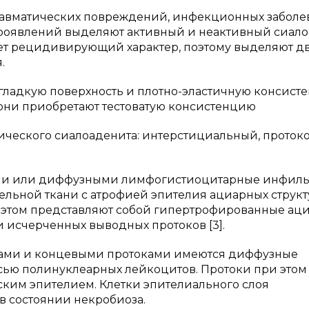
 травматических повреждений, инфекционных заболе
проявлений выделяют активный и неактивный сиало
т рецидивирующий характер, поэтому выделяют д
.
гладкую поверхность и плотно-эластичную консист
они приобретают тестоватую консистенцию
ческого сиалоаденита: интерстициальный, проток
ыми или диффузными лимфогистиоцитарные инфиль
ельной ткани с атрофией эпителия ациарных структ
 этом представляют собой гипертрофированные аци
 исчерченных выводных протоков [3].
сами и концевыми протоками имеются диффузные
ью полинуклеарных лейкоцитов. Протоки при этом
ким эпителием. Клетки эпителиального слоя
в состоянии некробиоза.