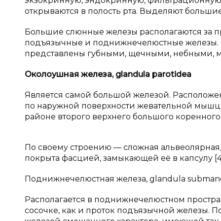
экзокринную, эндокринную, фильтрационную
открываются в полость рта. Выделяют больши
Большие слюнные железы располагаются за пр
подъязычные и поднижнечелюстные железы. 
представлены губными, щечными, небными, 
Околоушная железа,
glandula
parotidea
Является самой большой железой. Расположе
по наружной поверхности жевательной мышцы,
районе второго верхнего большого коренного з
По своему строению — сложная альвеолярная, 
покрыта фасцией, замыкающей её в капсулу [4
Поднижнечелюстная железа, glandula submand
Располагается в поднижнечелюстном простра
сосочке, как и проток подъязычной железы. 