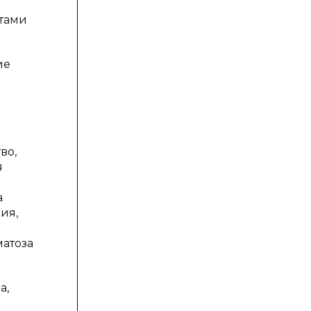
нтами
ие
во,
я
а
ия,
матоза
а,