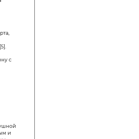
а
рта,
5].
ну с
оушной
ым и