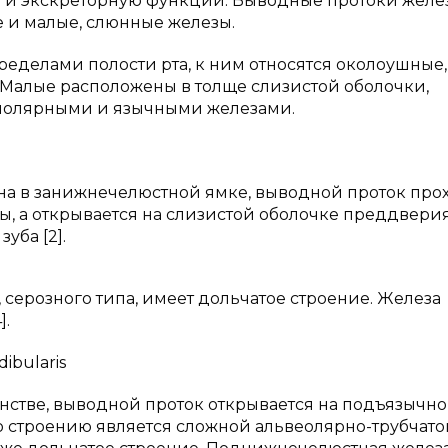
 и экскреторную функции. Выводные протоки желё
е и малые, слюнные железы.
еделами полости рта, к ним относятся околоушные,
Малые расположены в толще слизистой оболочки,
молярными и язычными железами.
на в занижнечелюстной ямке, выводной проток про
 а открывается на слизистой оболочке преддверия
уба [2].
серозного типа, имеет дольчатое строение. Железа
].
ibularis
нстве, выводной проток открывается на подъязычн
По строению является сложной альвеолярно-трубчато