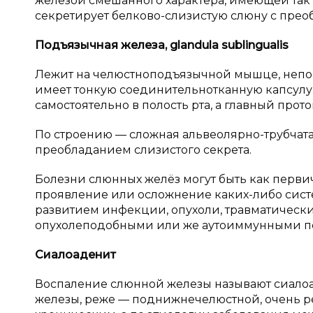
железой смешанного характера, имеющей так
секретирует белково-слизистую слюну с прео
Подъязычная железа,
glandula
sublingualis
Лежит на челюстноподъязычной мышце, непос
имеет тонкую соединительнотканную капсулу
самостоятельно в полость рта, а главный про
По строению — сложная альвеолярно-трубчат
преобладанием слизистого секрета.
Болезни слюнных желёз могут быть как перви
проявление или осложнение каких-либо сист
развитием инфекции, опухоли, травматическ
опухолеподобными или же аутоиммунными 
Сиалоаденит
Воспаление слюнной железы называют сиало
железы, реже — поднижнечелюстной, очень р