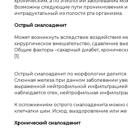
хроническим, а по этиологии заболевания мо
Возможны следующие пути проникновения ин
интрадуктальный из полости рта организма.
Острый сиалоаденит
Может возникнуть вследствие воздействия ме
хирургическое вмешательство, сдавление вы
Общие факторы –сахарный диабет, хроническ
[1].
Острый сиалоаденит по морфологии делится 
Слюнная железа при данном заболевании уве
выраженной нейтрофильной инфильтрацией с
наблюдается отек, нейтрофильная инфильтрац
К осложнениям острого сиалоаденита можно 
клетчатки шеи. Исход: выздоровление или же 
Хронический сиалоаденит