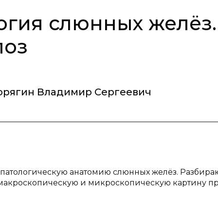
огия слюнных желёз.
лоз
орягин Владимир Сергеевич
 патологическую анатомию слюнных желёз. Разбира
ь макроскопическую и микроскопическую картину п