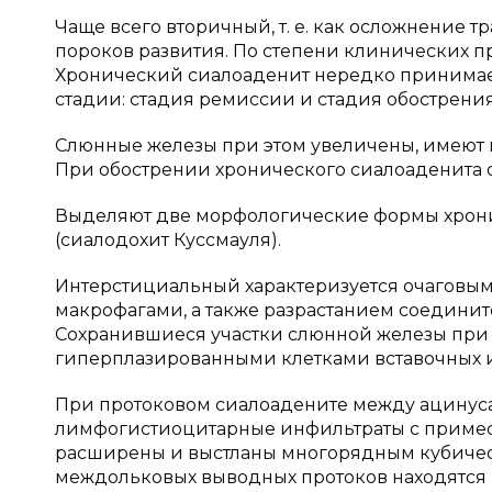
Чаще всего вторичный, т. е. как осложнение
пороков развития. По степени клинических 
Хронический сиалоаденит нередко принимае
стадии: стадия ремиссии и стадия обострения
Слюнные железы при этом увеличены, имеют 
При обострении хронического сиалоаденита 
Выделяют две морфологические формы хрони
(сиалодохит Куссмауля).
Интерстициальный характеризуется очагов
макрофагами, а также разрастанием соединит
Сохранившиеся участки слюнной железы при
гиперплазированными клетками вставочных и
При протоковом сиалоадените между ацину
лимфогистиоцитарные инфильтраты с примес
расширены и выстланы многорядным кубичес
междольковых выводных протоков находятся 