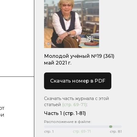
Молодой учёный №19 (361)
май 2021 г.
Скачать номер в PDF
Скачать часть журнала с этой
статьей
(стр.
69-71
)
:
ют
Часть 1
(стр. 1-81)
ри
Расположение в файле:
стр.
1
стр.
69-71
стр.
81