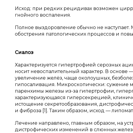
Исход: при редких рецидивах возможен цирро
гнойного воспаления.
Полное выздоровление обычно не наступает
обострения патологических процессов и пов
Сиалоз
Характеризуется гипертрофией серозных ацин
носит невоспалительный характер. В основе 
увеличение желёз, чаще околоушных, безболе
гипосаливация. Микроскопически: сужение ме
паренхимы железы из-за гипертрофии, гиперп
характеризующаяся гиперсекрецией, клиниче
истощение секретообразования, дистрофичес
и фиброза [1]. Таким образом, исход — липома
Лечение направлено, главным образом, на уст
дистрофических изменений в слюнных железа