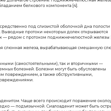
 же дольчатое строение. Поднижнечелюстная желез
бладанием белкового компонента [4].
редственно под слизистой оболочкой дна полости 
. Выводные протоки некоторых долек открываются
ток — рядом с протоком поднижнечелюстной железы [
ая слюнная железа, вырабатывающая смешанную слю
чными (самостоятельными), так и вторичными —
емных болезней. Болезни могут быть обусловлены
им повреждением, а также обструктивными,
повреждениями.
аденитом. Чаще всего происходит поражение окол
едко — подъязычной. Сиалоаденит может быть остр