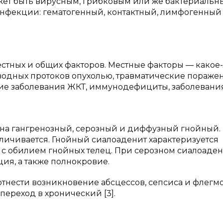
жет быть вирусным, грибковым или же бактериальн
фекции: гематогенный, контактный, лимфогенный
стных и общих факторов. Местные факторы — какое
водных протоков опухолью, травматические поражен
ие заболевания ЖКТ, иммунодефициты, заболевани
на гангренозный, серозный и диффузный гнойный.
личивается. Гнойный сиалоаденит характеризуется
 обилием гнойных телец. При серозном сиалоаден
ия, а также полнокровие.
отнести возникновение абсцессов, сепсиса и флегм
переход в хронический [3].