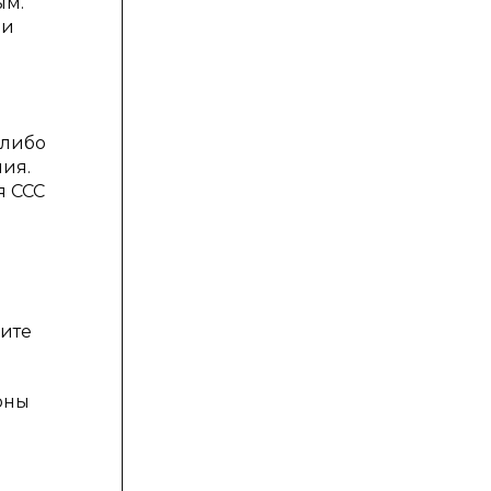
ым.
 и
-либо
ия.
я ССС
ите
оны