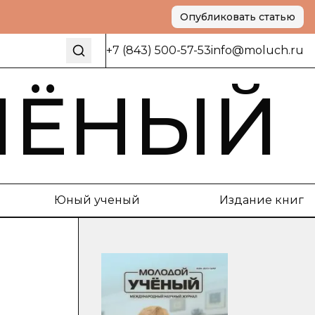
Опубликовать статью
+7 (843) 500-57-53
info@moluch.ru
ЧЁНЫЙ
Юный ученый
Издание книг