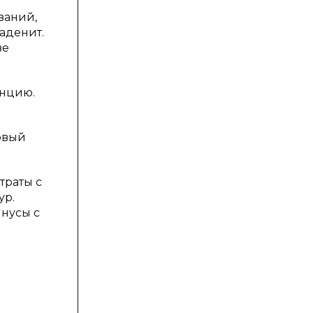
ваний,
аденит.
ве
енцию.
овый
траты с
ур.
нусы с