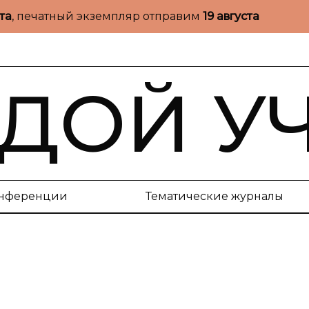
ста
, печатный экземпляр отправим
19 августа
ДОЙ У
нференции
Тематические журналы