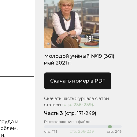
Молодой учёный №19 (361)
май 2021 г.
Скачать номер в PDF
Скачать часть журнала с этой
статьей
(стр.
236-239
)
:
Часть 3
(стр. 171-249)
я
труда и
Расположение в файле:
роблем.
стр.
171
стр.
236-239
стр.
249
н,