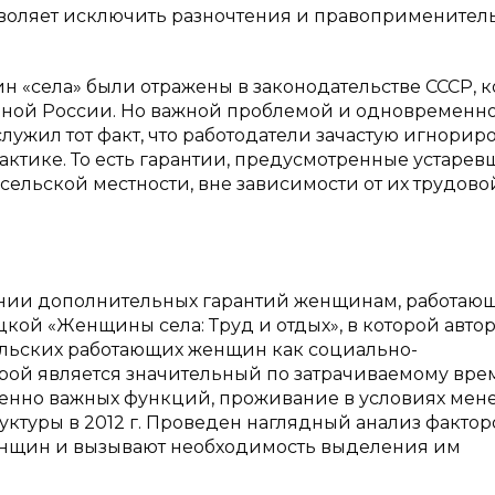
зволяет исключить разночтения и правоприменител
н «села» были отражены в законодательстве СССР, к
нной России. Но важной проблемой и одновременн
лужил тот факт, что работодатели зачастую игнорир
актике. То есть гарантии, предусмотренные устаре
сельской местности, вне зависимости от их трудово
ении дополнительных гарантий женщинам, работаю
ацкой «Женщины села: Труд и отдых», в которой авто
ельских работающих женщин как социально-
рой является значительный по затрачиваемому вр
ненно важных функций, проживание в условиях мен
уктуры в 2012 г. Проведен наглядный анализ фактор
енщин и вызывают необходимость выделения им