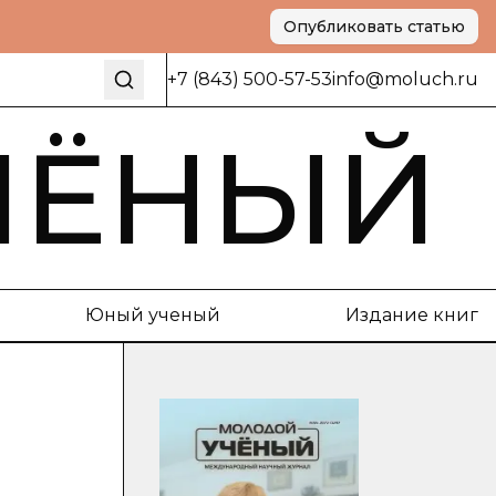
Опубликовать статью
+7 (843) 500-57-53
info@moluch.ru
ЧЁНЫЙ
Юный ученый
Издание книг