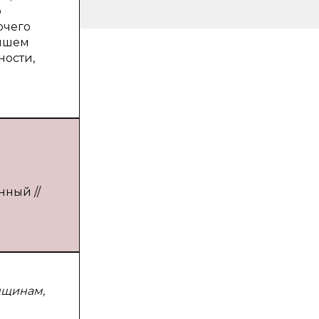
о
очего
ейшем
ности,
нный //
нщинам,