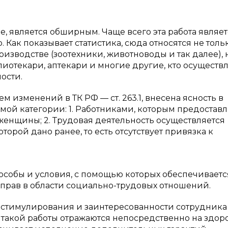
, является обширным. Чаще всего эта работа являет
Как показывает статистика, сюда относятся не тольк
изводстве (зоотехники, животноводы и так далее), 
иотекари, аптекари и многие другие, кто осуществ
ости.
 изменений в ТК РФ — ст. 263.1, внесена ясность в
емой категории: 1. Работниками, которым предостав
енщины; 2. Трудовая деятельность осуществляется
орой дано ранее, то есть отсутствует привязка к
способы и условия, с помощью которых обеспечиваетс
прав в области социально-трудовых отношений.
о стимулирования и заинтересованности сотрудника
вия такой работы отражаются непосредственно на здор