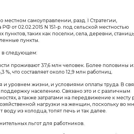
а о местном самоуправлении, разд. I Стратегии,
 от 02.02.2015 N 151-р. под сельской местностью
пунктов, таких как поселки, села, деревни, станицы
еленные пункты.
я в следующем:
ности проживают 37,6 млн человек. Более половины и
 %, что составляет около 12,9 млн работниц.
я и уровнем жизни, и условиями оплаты труда. В свя
ю поддержку населению. Связано это и с различным
остях, а также затратами на передвижение к месту 
 хозяйственной нагрузки на женщин, поскольку во м
воду из колодца, топят печь и так далее.
нительных льгот для работников.