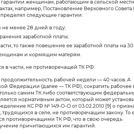
 гарантии женщинам, работающим в сельской местн
актах, например, Постановление Верховного Совет
 определял следующие гарантии:
не менее 28 дней в году;
ранения заработной платы;
ти, то также повешение ее заработной платы на 30
женщинам и кормящим матерям.
 в части, не противоречащей ТК РФ.
ая продолжительность рабочей недели — 40 часов. А
йской Федерации (далее — ТК РФ), сократить рабочее
 только самим ТК либо соответствующим федеральн
вляется нормативным актом, который может установ
еделение КС РФ № 149-О-О от 03.02.2010 [9] о приз
трудящихся в селе, не противоречащим закону. То 
ся противоречащими ТК РФ, что в свою очередь
лучение причитающихся им гарантий.