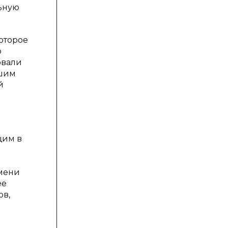
ьную
оторое
о
овали
вшим
й
щим в
р
емени
ее
ов,