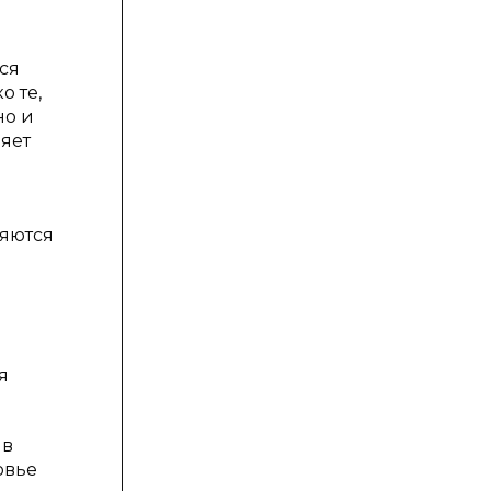
ся
о те,
но и
ляет
ляются
я
 в
овье