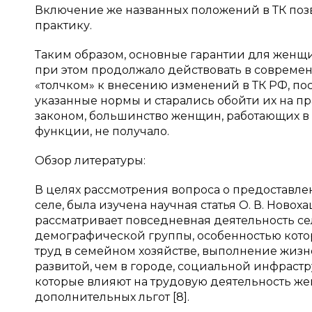
Включение же названных положений в ТК по
практику.
Таким образом, основные гарантии для женщи
при этом продолжало действовать в совреме
«толчком» к внесению изменений в ТК РФ, пос
указанные нормы и старались обойти их на пр
законом, большинство женщин, работающих в 
функции, не получало.
Обзор литературы:
В целях рассмотрения вопроса о предоставл
селе, была изучена научная статья О. В. Новох
рассматривает повседневная деятельность с
демографической группы, особенностью кото
труд в семейном хозяйстве, выполнение жиз
развитой, чем в городе, социальной инфрастр
которые влияют на трудовую деятельность ж
дополнительных льгот [8].