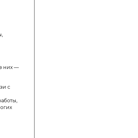
,
з них —
зи с
работы,
ногих