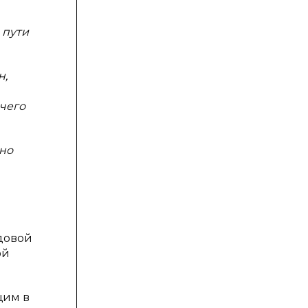
 пути
н,
чего
жно
удовой
ой
щим в