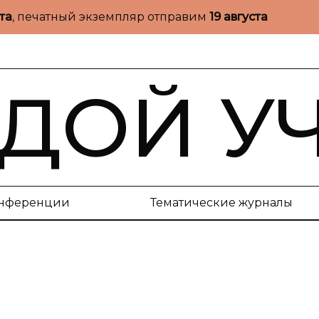
ста
, печатный экземпляр отправим
19 августа
ДОЙ У
нференции
Тематические журналы