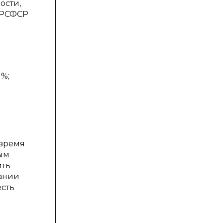
ости,
а РСФСР
 %;
 время
ым
ить
нании
есть