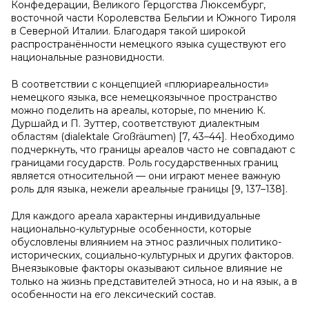
Конфедерации, Великого Герцогства Люксембург,
восточной части Королевства Бельгии и Южного Тироля
в Северной Италии. Благодаря такой широкой
распространённости немецкого языка существуют его
национальные разновидности.
В соответствии с концепцией «плюриареальности»
немецкого языка, все немецкоязычное пространство
можно поделить на ареалы, которые, по мнению К.
Дуршайд и П. Зуттер, соответствуют диалектным
областям (dialektale Großräumen) [7, 43–44]. Необходимо
подчеркнуть, что границы ареалов часто не совпадают с
границами государств. Роль государственных границ
является относительной — они играют менее важную
роль для языка, нежели ареальные границы [9, 137–138].
Для каждого ареала характерны индивидуальные
национально-культурные особенности, которые
обусловлены влиянием на этнос различных политико-
исторических, социально-культурных и других факторов.
Внеязыковые факторы оказывают сильное влияние не
только на жизнь представителей этноса, но и на язык, а в
особенности на его лексический состав.