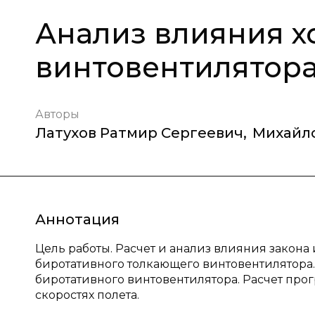
Анализ влияния х
винтовентилятор
Авторы
Латухов Ратмир Сергеевич
,
Михайло
Аннотация
Цель работы. Расчет и анализ влияния закон
биротативного толкающего винтовентилятора.
биротативного винтовентилятора. Расчет про
скоростях полета.