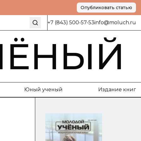
Опубликовать статью
+7 (843) 500-57-53
info@moluch.ru
ЧЁНЫЙ
Юный ученый
Издание книг