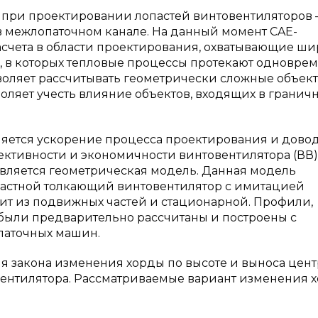
 при проектировании лопастей винтовентиляторов 
в межлопаточном канале. На данный момент CAE-
асчета в области проектирования, охватывающие ш
, в которых тепловые процессы протекают одноврем
воляет рассчитывать геометрически сложные объек
воляет учесть влияние объектов, входящих в гранич
ляется ускорение процесса проектирования и дово
ктивности и экономичности винтовентилятора (ВВ)
вляется геометрическая модель. Данная модель
пастной толкающий винтовентилятор с имитацией
оит из подвижных частей и стационарной. Профили,
были предварительно рассчитаны и построены с
паточных машин.
я закона изменения хорды по высоте и выноса цент
ентилятора. Рассматриваемые вариант изменения х