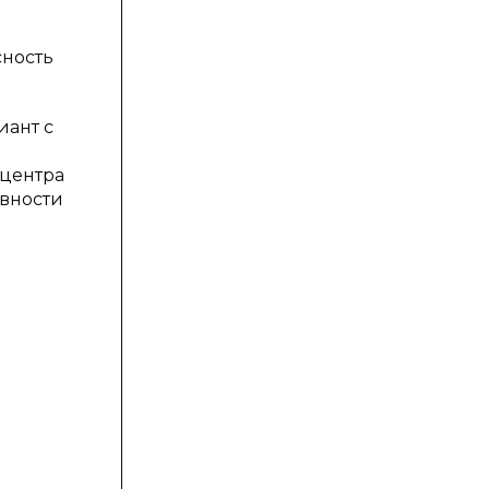
сность
иант с
 центра
ивности