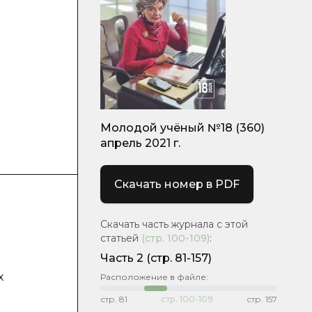
Молодой учёный №18 (360)
апрель 2021 г.
Скачать номер в PDF
Скачать часть журнала с этой
статьей
(стр.
100-109
)
:
Часть 2
(стр. 81-157)
х
Расположение в файле:
стр.
81
стр.
100-109
стр.
157