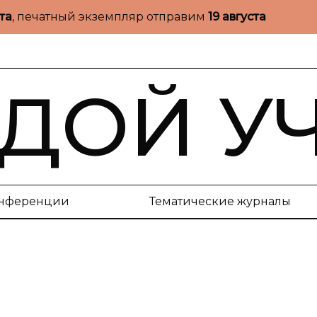
ста
, печатный экземпляр отправим
19 августа
ДОЙ У
нференции
Тематические журналы