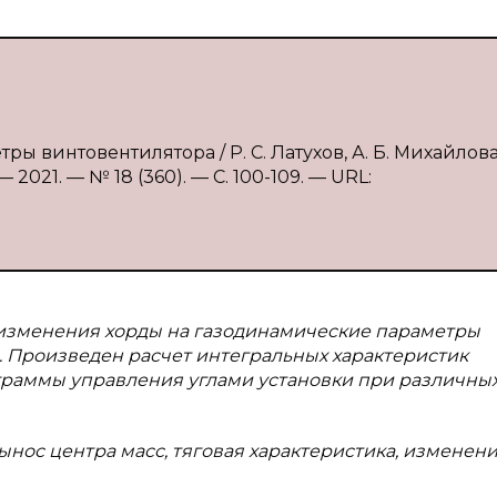
ры винтовентилятора / Р. С. Латухов, А. Б. Михайлова
2021. — № 18 (360). — С. 100-109. — URL:
а изменения хорды на газодинамические параметры
 Произведен расчет интегральных характеристик
граммы управления углами установки при различны
вынос центра масс, тяговая характеристика, изменен