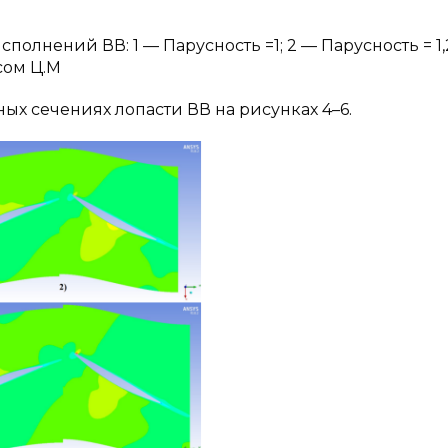
олнений ВВ: 1 — Парусность =1; 2 — Парусность = 1,2
сом Ц.М
ых сечениях лопасти ВВ на рисунках 4–6.