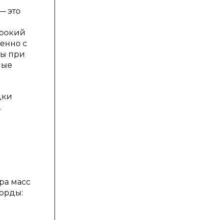
— это
ирокий
енно с
ты при
ные
дки
.
ра масс
орды: