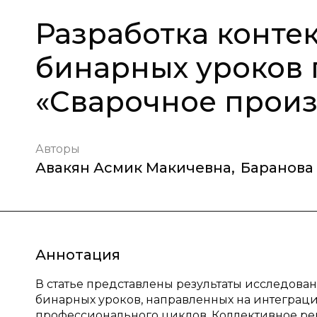
Разработка контек
бинарных уроков 
«Сварочное произ
Авторы
Авакян Асмик Макичевна
,
Баранова
Аннотация
В статье представлены результаты исследован
бинарных уроков, направленных на интеграц
профессионального циклов. Коллективное ре