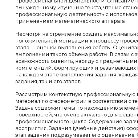
профессиональной деятельности. Описание п
вынужденному изучению текста, чтение стан
профессиональную деятельность с использов
применением математического аппарата.
Несмотря на стремление создать максимальн
положительной мотивации к процессу професс
этапа — оценки выполнения работы. Оценива
выполнении такого объема работы. В связи с
возможность оценить, наряду с предметным
компетенций, формирующих и развивающих м
на каждом этапе выполнения задания, каждая
задания, так и его этапов.
Рассмотрим контекстную профессиональную 
материал по стереометрии в соответствии с
Задача содержит темы по нахождению элемент
поверхностей, что очень актуально для реш
профессионального цикла. Содержание задач
восприятия. Задания (учебные действия) сф
этап задания подразумевает его оценивание.