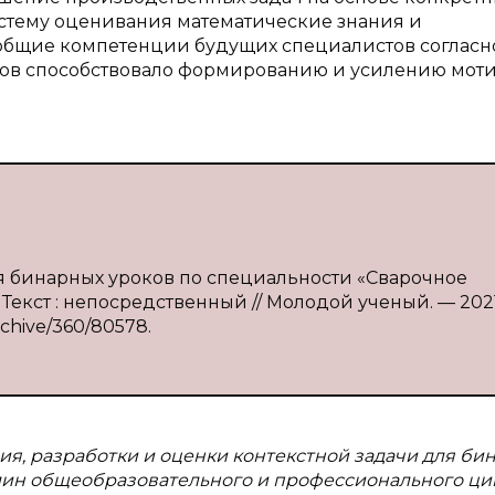
стему оценивания математические знания и
бщие компетенции будущих специалистов согласн
лов способствовало формированию и усилению мот
для бинарных уроков по специальности «Сварочное
 — Текст : непосредственный // Молодой ученый. — 202
archive/360/80578.
ия, разработки и оценки контекстной задачи для би
лин общеобразовательного и профессионального ци