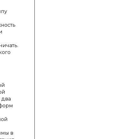
ипу
жность
и
ничать.
кого
ой
ой
 два
 форм
ной
имы в