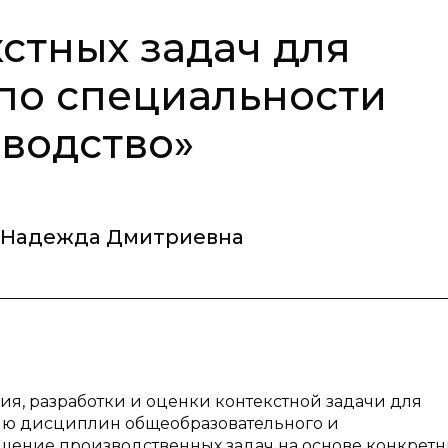
стных задач для
по специальности
водство»
 Надежда Дмитриевна
ия, разработки и оценки контекстной задачи для
ию дисциплин общеобразовательного и
шение производственных задач на основе конкретн