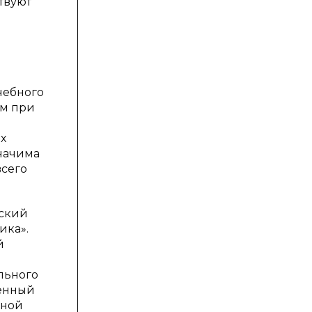
твуют
чебного
ым при
х
начима
всего
еский
ика».
й
льного
ненный
чной