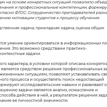
ч на основе конкретных ситуаций позволило объед
 знания и профессиональные компетенции, формиру
гласно ФГОС. Сотрудничество преподавателей разн
ению мотивации студентов к процессу обучения.
дственная задача, прикладная задача, оценка общих
ется умение ориентироваться в информационных по
мения. Это возможно средствами практико-
контекстные задачи.
ого характера, в условии которой описана конкретн
ие является средством решения профессиональных з
 жизненным ситуациям, позволяют устанавливать св
ого процесса и осуществлять поиск недостающей
формируют исследовательские навыки и развивают 
решению задачи является анализ, осмысление и
пособа действия в ней, а результатом решения зад
нание ее личностной значимости.