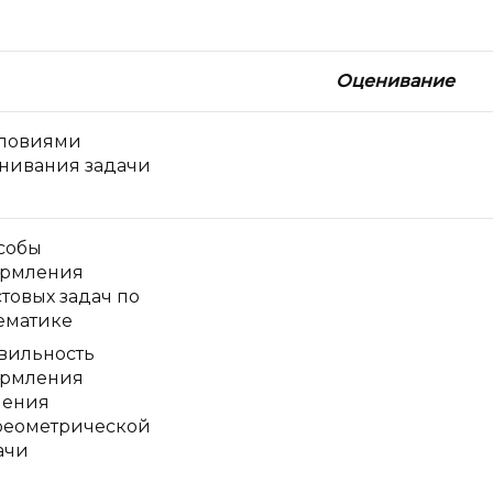
Оценивание
словиями
нивания задачи
собы
рмления
стовых задач по
ематике
вильность
рмления
ения
реометрической
ачи