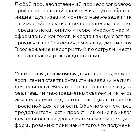
Любой производственный процесс сопровож
профессиональной задачи. Зачастую в образо
индивидуализации, контекстные же задачи по
взаимодействовать с преподавателем, как с к
передать лекционную и теоретическую части
оформление контекстных задач вынуждает пр
проявлять воображения, смекалку, умение соч
В содержание мероприятий по сотрудничеству
планирования разных дисциплин.
Совместная динамичная деятельность, межли
воспитания ставят контекстные задачи на л
деятельности. Желательно контекстные зада
реализации межпредметных связей и интегра
или несколько педагогов — предметников. Б
проектной деятельности. Обычно это межпр
продолжительности проект. Решение приклад
деятельности на уроках математики и дисци
формированию понимания того, что полученн