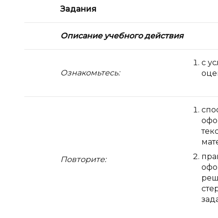
Задания
Описание учебного действия
с у
Ознакомьтесь:
оце
спо
офо
тек
мат
пра
Повторите:
офо
реш
сте
зад