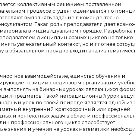
дается коллективным решением поставленной
вательном процессе студент оценивается по принц
зволяют выполнять задание в команде, тесно
онсультантом. Такая роль преподавателя дает возмо
 материала в индивидуальном порядке. Разработка 
еподавателей дисциплин разных циклов не только
инять увлекательный контекст, но и плотнее сотруд
 в обязательном порядке входит анализ тематичес
чностное взаимодействие, единство обучения и
идирующие позиции среди форм организации учебн
чи выполнять на бинарных уроках, являющихся форм
ции предметов. Такой нетрадиционный урок ведут
инарный урок по своей природе является одной из
едметный внутренний краткосрочный или средней
ных и контекстных задач в области профессиональ
плин профессионального цикла способствует
ые знания и умения на уроках математики необход