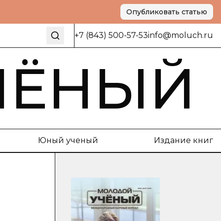
Опубликовать статью
+7 (843) 500-57-53
info@moluch.ru
ЧЁНЫЙ
Юный ученый
Издание книг