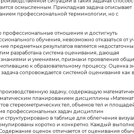
роизводственной ситуации в таких задачах способс
овится осмысленным. Прикладная задача описывает
анием профессиональной терминологии, но с
о профессиональные отношения и достигнуть
ионального обучения, невозможно отказаться от у
ние предметных результатов является недостаточн
 этим разработана система оценивания, дающая
и знаниями и умениями, признаки проявления общи
отивацию к образовательному процессу. Оценка з
 задача сопровождается системой оценивания как 
производственную задачу, содержащую математич
 тематическим планированием дисциплины «Математ
ов стереометрических тел, объемов тел и площаде
ения профессиональных задач дисциплин
и структурировано в таблице для облегчения визуа
ормулированы коротко и конкретно. Каждый выпол
 Содержание оценок отличается от оценивания обы