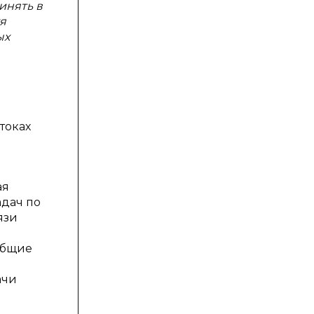
инять в
я
ых
токах
ая
адач по
язи
общие
ачи