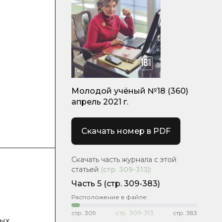
Молодой учёный №18 (360)
апрель 2021 г.
Скачать номер в PDF
Скачать часть журнала с этой
статьей
(стр.
309-313
)
:
Часть 5
(стр. 309-383)
Расположение в файле:
стр.
309
стр.
309-313
стр.
383
ых