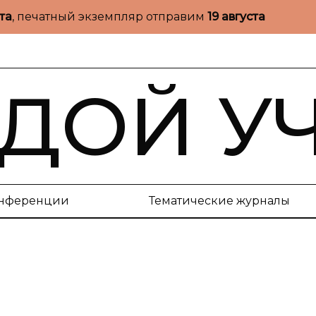
ста
, печатный экземпляр отправим
19 августа
ДОЙ У
нференции
Тематические журналы