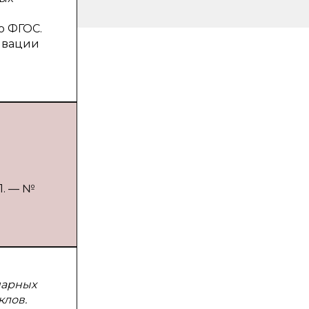
о ФГОС.
ивации
1. — №
нарных
клов.