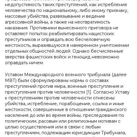
недопустимость таких преступлений, как истребление
человечества по национальному, либо иному признаку,
массовые убийства, развязывание и ведение
агрессивной войны, а также на неотвратимость
наказания. Противники вынесенного приговора не
оставляют попыток реабилитировать нацистских
преступников и оправдать всю бесчеловечную
жестокость, выразившуюся в намеренном уничтожении
отдельных общностей людей. Однако бесчисленные
зверства фашистских войск и геноцид невозможно
оправдать ничем.
Уставом Международного военного трибунала (далее
МВТ) были сформулированы нормы о составах
преступлений против мира, военные преступления и
преступления против человечности [1]. Согласно Уставу
к преступлениям против человечности отнесены:
убийства, истребление, порабощение, ссылка и иные
жестокости, совершенные в отношении гражданского
населения до или во время войны, преследования по
политическим, расовым или религиозным мотивам с
целью осуществления или в связи с любым
преступлением, подлежащим юрисдикции Трибунала,