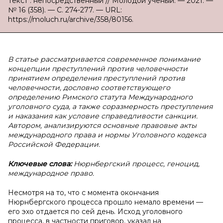
Текст : непосредственный // Молодой ученый. — 2021. —
№ 16 (358). — С. 274-277. — URL:
https://moluch.ru/archive/358/80156.
В статье рассматривается современное понимание
концепции преступлений против человечности
принятием определения преступлений против
человечности, дословно соответствующего
определению Римского статута Международного
уголовного суда, а также соразмерность преступления
и наказания как условие справедливости санкции.
Автором, анализируются основные правовые акты
международного права и нормы Уголовного кодекса
Российской Федерации.
Ключевые слова:
Нюрнбергский процесс, геноцид,
международное право.
Несмотря на то, что с момента окончания
Нюрнбергского процесса прошло немало времени —
его эхо отдается по сей день. Исход уголовного
процесса, в частности приговор, указал на