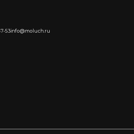
57-53
info@moluch.ru