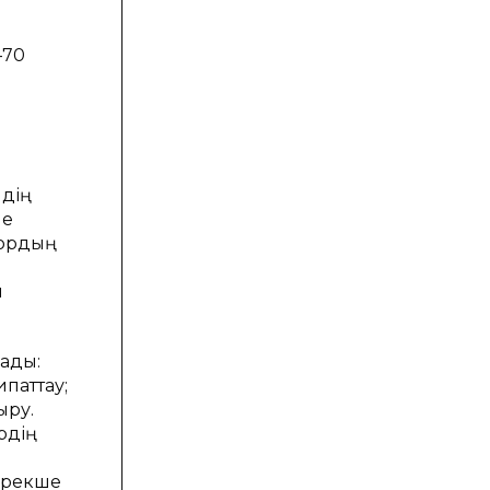
–70
йдің
не
лордың
и
лады:
ипаттау;
ыру.
рдің
ерекше