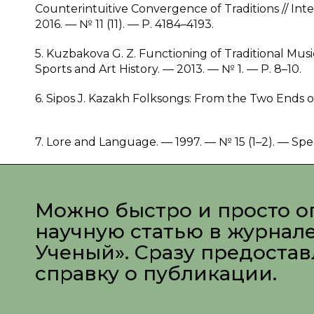
Counterintuitive Convergence of Traditions // In
2016. — № 11 (11). — P. 4184–4193.
5. Kuzbakova G. Z. Functioning of Traditional Mus
Sports and Art History. — 2013. — № 1. — P. 8–10.
6. Sipos J. Kazakh Folksongs: From the Two Ends 
7. Lore and Language. — 1997. — № 15 (1–2). — Spec
Можно быстро и просто о
научную статью в журнал
Ученый». Сразу предоста
справку о публикации.