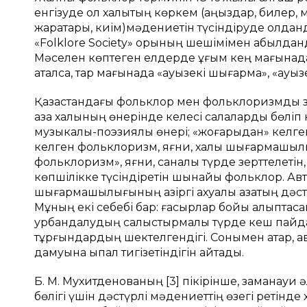
енгізуде ол халықтың көркем (аңыздар, билер,
жарақтары, киім)мәдениетін түсіндіруде қолд
«Folklore Society» қорының шешімімен қабылданды
Мәселен көптеген елдерде ұғым кең мағынада
аталса, тар мағынада «ауызекі шығарма», «ауызек
Қазақстандағы фольклор мен фольклоризмды зе
қазақ халқының өнерінде келесі салаларды бөлі
музыкалық-поэзиялық өнері; «жоғарыдан» келге
келген фольклоризм, яғни, халық шығармашылы
фольклоризм», яғни, саналы түрде зерттелетін
көпшілікке түсіндіретін шынайы фольклор. Авт
шығармашылығының қазіргі ахуалы қазақтың дәст
Мұның екі себебі бар: ғасырлар бойы қалыптасқан
урбандалудың салыстырмалы түрде кеш пайда
тұрғындардың шектелгендігі. Сонымен қатар,
дамуына ықпал тигізетіндігін айтады.
Б. М. Мухитденованың [3] пікірінше, заманауи
бөлігі үшін дәстүрлі мәдениеттің өзегі ретінде