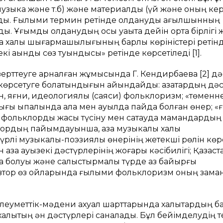
 музыка және т.б) және материалды (үй және оның ке
анды. Ғылыми термин ретінде қолдануды ағылшынның
. Ұғымды қолданудың осы уақытқа дейін ортақ бірлігі ж
 халық шығармашылығының барлық көріністері ретін
і ақындық сөз туындысы» ретінде көрсетіледі [1].
рттеуге арналған жұмысында Г. Кендирбаева [2] дә
п көрсетуге болатындығын айқындайды: қазақтардың дәс
н, яғни, идеологиялық (саяси) фольклоризм; «төменн
ғы ықпалында қала мен ауылда пайда болған өнер; 
, фольклорды жақсы түсіну мен сақтауда мамандардың
ордың пайымдауынша, қазақ музыкалық халық
үрлі музыкалық-поэзиялық өнерінің жетекші рөлін көр
 қазақ ауызекі дәстүрлерінің жоғары кәсібилігі; Қазақс
 болуы және салыстырмалы түрде аз байырғы
 автор өз ойларында ғылыми фольклоризм оның зама
 әлеуметтік-мәдени ахуал шарттарында халықтардың 
 халықтың ән дәстүрлері саналады. Бұл бейімделудің те