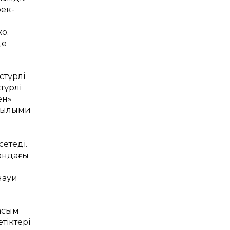
рек-
оқ.
де
стүрлі
түрлі
ен»
«ғылыми
сетеді.
тандағы
науи
басым
тіктері