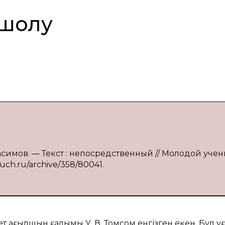
 шолу
 Насимов. — Текст : непосредственный // Молодой уче
oluch.ru/archive/358/80041.
 ағылшын ғалымы У. В. Томсом енгізген екен. Бұл 