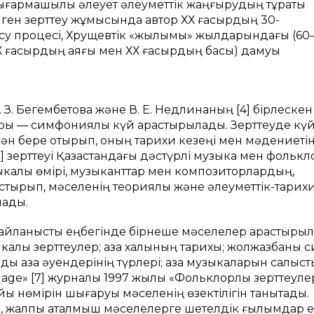
 шығармашылық әлеует әлеуметтік жаңғырудың тұрақты
ген зерттеу жұмысында автор ХХ ғасырдың 30-
тасу процесі, Хрущевтік «жылымық» жылдарындағы (60
Х ғасырдың аяғы мен ХХ ғасырдың басы) дамуы
 Г. З. Бегембетова және В. Е. Недлинаның [4] бірлескен
нры — симфониялық күй қарастырылады. Зерттеуде кү
мән бере отырып, оның тарихи кезеңі мен мәдениеті
5] зерттеуі Қазақстандағы дәстүрлі музыка мен фольк
ыкалық өмірі, музыканттар мен композиторлардың,
стырып, мәселенің теориялық және әлеуметтік-тарих
нады.
е байланысты еңбегінде бірнеше мәселелер қарастыры
алық зерттеулер; қазақ халқының тарихы; жолжазбаны с
дық қазақ әуендерінің түрлері; қазақ музыкаларын салыст
uage» [7] журналы 1997 жылы «Фольклорлық зерттеуле
айы нөмірін шығаруы мәселенің өзектілігін танытады.
й, жалпы аталмыш мәселелерге шетелдік ғылымдар 