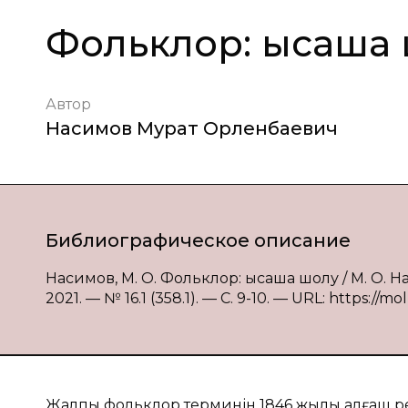
Фольклор: қысқаша
Автор
Насимов Мурат Орленбаевич
Библиографическое описание
Насимов, М. О. Фольклор: қысқаша шолу / М. О.
2021. — № 16.1 (358.1). — С. 9-10. — URL: https://m
Жалпы фольклор терминін 1846 жылы алғаш рет