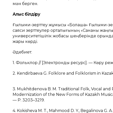
мән берген.
Алғыс білдіру
Ғылыми-зерттеу жұмысы «Болашақ» Ғылыми-зе
саяси зерттеулер орталығының «Сананы жаңғыр
университетішілік жобасы шеңберінде орынд
жарық көрді.
Әдебиет:
1. Фольклор // [Электрондық ресурс]. — Көру режи
2. Kendirbaeva G. Folklore and Folklorism in Kazak
3. Mukhitdenova B. M. Traditional Folk, Vocal and
Modernization of the New Forms of Kazakh Musical
— P. 3203–3219.
4. Kokisheva M. T., Mahmood D. Y., Begalinova G. 