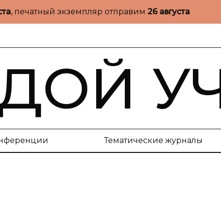
ста
, печатный экземпляр отправим
26 августа
ДОЙ У
нференции
Тематические журналы