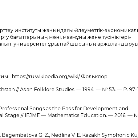
рттеу институты жанындағы Әлеуметтік-экономикалы
ту бағыттарының мәні, мазмұны және түсініктері»
алып, университет құрылтайшысының қаржыландыру
мі: https://ru.wikipedia.org/wiki/ Фольклор
hstan // Asian Folklore Studies. — 1994. — № 53. — P. 97–
 Professional Songs as the Basis for Development and
 Stage // IEJME — Mathematics Education. — 2016. — № 1
A., Begembetova G. Z., Nedlina V. E. Kazakh Symphonic K