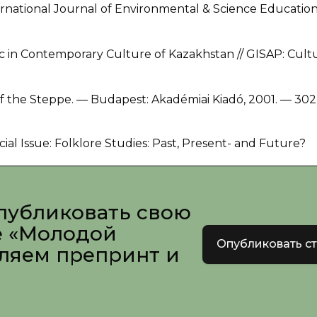
ternational Journal of Environmental & Science Educatio
ic in Contemporary Culture of Kazakhstan // GISAP: Cult
of the Steppe. — Budapest: Akadémiai Kiadó, 2001. — 302
ial Issue: Folklore Studies: Past, Present- and Future?
публиковать свою
е «Молодой
Опубликовать с
вляем препринт и