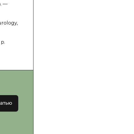
n. —
urology,
 p.
татью