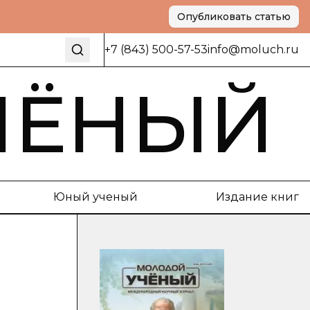
Опубликовать статью
+7 (843) 500-57-53
info@moluch.ru
ЧЁНЫЙ
Юный ученый
Издание книг