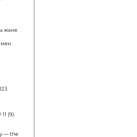
қ және
ымен
123.
1 (9).
uy — the