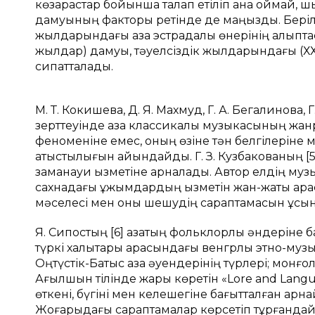
көзқарастар бойынша талап етіліп қана қоймай,
дамуының факторы ретінде де маңызды. Беріл
жылдарындағы қазақ эстрадалық өнерінің қалып
жылдар) дамуы, тәуелсіздік жылдарындағы (Х
сипатталады.
М. Т. Кокишева, Д. Я. Махмуд, Г. А. Бегалинова,
зерттеуінде қазақ классикалық музыкасының жа
феноменіне емес, оның өзіне тән белгілеріне 
қатыстылығын айқындайды. Г. З. Кузбакованың [
заманауи қызметіне арналады. Автор елдің муз
сахнадағы ұжымдардың қызметін жан-жақты қара
мәселесі мен оны шешудің сараптамасын ұсы
Я. Сипостың [6] қазақтың фольклорлық әндерін
түркі халықтары арасындағы венгрлық этно-музык
Оңтүстік-Батыс қазақ әуендерінің түрлері; монғол
Ағылшын тілінде жарық көретін «Lore and Lang
өткені, бүгіні мен келешегіне бағытталған арн
Жоғарыдағы сараптамалар көрсетіп тұрғанда