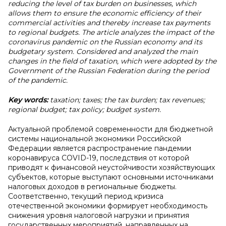
reducing the level of tax burden on businesses, which
allows them to ensure the economic efficiency of their
commercial activities and thereby increase tax payments
to regional budgets. The article analyzes the impact of the
coronavirus pandemic on the Russian economy and its
budgetary system. Considered and analyzed the main
changes in the field of taxation, which were adopted by the
Government of the Russian Federation during the period
of the pandemic.
Key words:
taxation; taxes; the tax burden; tax revenues;
regional budget; tax policy; budget system.
Актуальной проблемой современности для бюджетной
системы национальной экономики Российской
Федерации является распространение пандемии
коронавируса COVID-19, последствия от которой
приводят к финансовой неустойчивости хозяйствующих
субъектов, которые выступают основными источниками
налоговых доходов в региональные бюджеты.
Соответственно, текущий период кризиса
отечественной экономики формирует необходимость
снижения уровня налоговой нагрузки и принятия
государственных мероприятий, направленных на