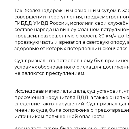
Так, Железнодорожным районным судом г. Хаб
совершении преступления, предусмотренного 
ГИБДД УМВД России, исполняя свои служебн
составе наряда на вышеуказанном патрульном
превысил разрешенную скорость 60 км/ч до 13
проезжую часть и врезался в световую опору,
здоровью от которых потерпевший скончался 
Суд признал, что потерпевшему был причине
условиях обоснованного риска для достижения
не являются преступлением.
Исследовав материалы дела, суд установил, ч
пресечения нарушителя ПДД, а также с цель
следствие таких нарушений. Суд признал дан
мнению суда, была сопряжена с предотвращ
источником повышенной опасности.
Кроме того, судом было отмечено, что действ