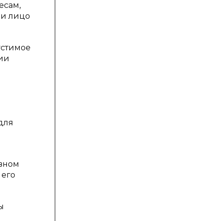
есам,
 и лицо
устимое
ии
для
овном
 его
ы