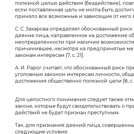
полезной целью действия (бездействие), по
если поставленная цель не могла быть достиг
приняло все возможные и зависящие от него ме
С. С. Захарова определяет обоснованный рис
деяние лица, направленное на достижение о
неопределённости при наличии возможности 
причинившее, несмотря на предпринятые ме
законам интересам [7, c. 21].
А. И. Рарог считает, что обоснованный риск
уголовным законом интересам личности, общес
достижения общественно полезной цели [8, c. 
Для целостного понимания следует также от
законе, которые будут свидетельствовать о п
действий не будет признан преступным.
Так, для признания деяний лица, совершенн
следующие условия: