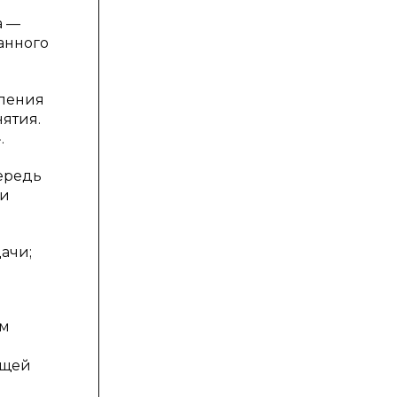
а —
анного
еления
ятия.
.
чередь
ии
дачи;
ом
ющей