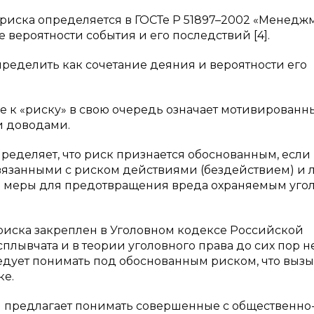
риска определяется в ГОСТе Р 51897–2002 «Менедж
 вероятности события и его последствий [4].
пределить как сочетание деяния и вероятности его
 к «риску» в свою очередь означает мотивированн
и доводами.
еделяет, что риск признается обоснованным, если
связанными с риском действиями (бездействием) и 
е меры для предотвращения вреда охраняемым уго
о риска закреплен в Уголовном кодексе Российской
лывчата и в теории уголовного права до сих пор н
едует понимать под обоснованным риском, что вызы
ке.
м предлагает понимать совершенные с общественно