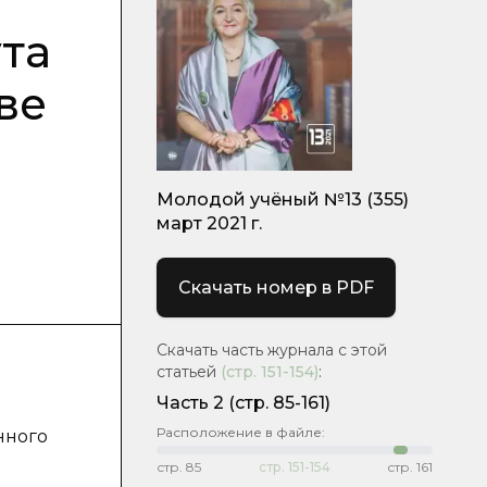
та
ве
Молодой учёный №13 (355)
март 2021 г.
Скачать номер в PDF
Скачать часть журнала с этой
статьей
(стр.
151-154
)
:
Часть 2
(стр. 85-161)
Расположение в файле:
нного
стр.
85
стр.
151-154
стр.
161