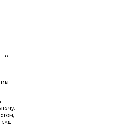
ого
лемы
ко
зному.
ногом,
 суд