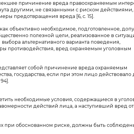
влекшее причинение вреда правоохраняемым интер
нута другими, не связанными с риском действиями,
ры предотвращения вреда [6, c. 15].
к как объективно необходимое, подготовленное, доп
бщественно полезной цели, реализованное в ситуац
выбора альтернативного варианта поведения,
ры противодействия, вред охраняемым уголовным
 представляет собой причинение вреда охраняемым
тва, государства, если при этом лицо действовало 
94].
метить необходимые условия, содержащиеся в угол
равомерности действий лица, а наступивший вред от
ых при обоснованном риске, должны быть соблюден