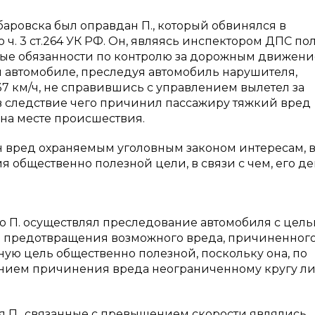
аровска был оправдан П., который обвинялся в
ч. 3 ст.264 УК РФ. Он, являясь инспектором ДПС по
ые обязанности по контролю за дорожным движени
 автомобиле, преследуя автомобиль нарушителя,
7 км/ч, не справившись с управлением вылетел за
 в следствие чего причинил пассажиру тяжкий вред
на месте происшествия.
н вред охраняемым уголовным законом интересам, 
 общественно полезной цели, в связи с чем, его д
то П. осуществлял преследование автомобиля с цел
ю предотвращения возможного вреда, причиненного
ную цель общественно полезной, поскольку она, по
ением причинения вреда неограниченному кругу л
ия П., связанные с превышением скорости являлись