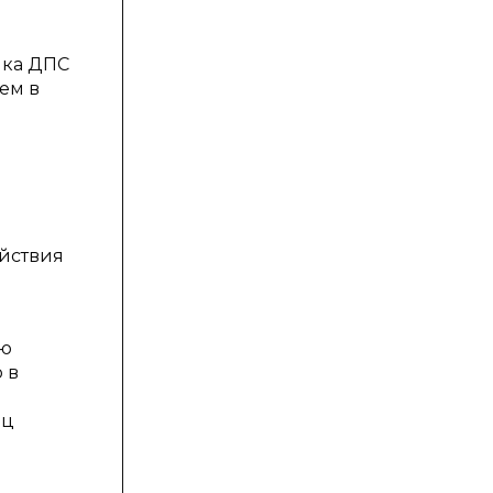
лка ДПС
ем в
в
ействия
ью
 в
иц