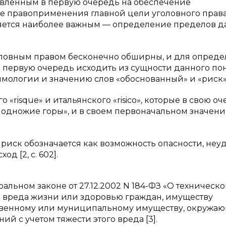
равленным в первую очередь на обеспечение
се правоприменения главной цели уголовного прав
вляется наиболее важным — определение пределов д
ловным правом бесконечно обширны, и для опред
 первую очередь исходить из сущности данного пон
имологии и значению слов «обоснованный» и «риск»
о «risquе» и итальянского «risico», которые в свою о
— «подножие горы», и в своем первоначальном значен
о риск обозначается как возможность опасности, неу
д [2, c. 602].
льном законе от 27.12.2002 N 184-ФЗ «О техническ
 вреда жизни или здоровью граждан, имуществу
твенному или муниципальному имуществу, окружа
й с учетом тяжести этого вреда [3].