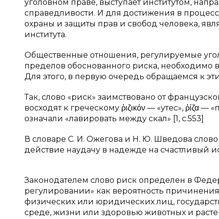
уголовном праве, выступает институтом, нап
справедливости. И для достижения в процес
охраны и защиты прав и свобод человека, я
института.
Общественные отношения, регулируемые уго
пределов обоснованного риска, необходимо в
Для этого, в первую очередь обращаемся к эт
Так, слово «риск» заимствовано от французског
восходят к греческому ῥιζικόν — «утес», ῥίζα 
означали «лавировать между скал» [1, c.553]
В словаре С. И. Ожегова и Н. Ю. Шведова слов
действие наудачу в надежде на счастливый исхо
Законодателем слово риск определен в Федера
регулировании» как вероятность причинения
физических или юридических лиц, государс
среде, жизни или здоровью животных и растени