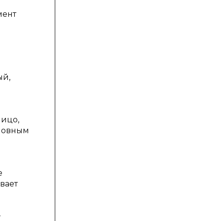
мент
ый,
лицо,
ловным
е
вает
-