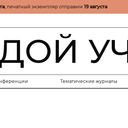
ста
, печатный экземпляр отправим
19 августа
ДОЙ У
нференции
Тематические журналы