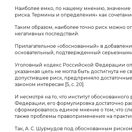
Наиболее емко, по нашему мнению, значение 
риска. Термины и определения» как сочетание
Таким образом, наиболее точно риск можно о
негативных последствий.
Прилагательное «обоснованный» в добавление
основательный, подтвержденный серьезным
Уголовный кодекс Российской Федерации опр
указанная цель не могла быть достигнута не 
допустившее риск, предприняло достаточны
законом интересам [5, c. 20].
И несмотря на то, что институт обоснованног
Федерации, его формулировка достаточно расп
сформировалось единое мнение о том, что сл
также проблемы правоприменения на практи
Так, А. С. Шурмудов под обоснованным риско