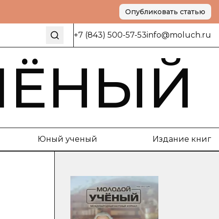
Опубликовать статью
+7 (843) 500-57-53
info@moluch.ru
ЧЁНЫЙ
Юный ученый
Издание книг