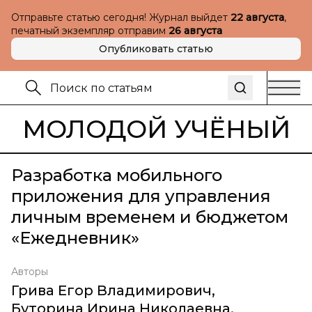
Отправьте статью сегодня! Журнал выйдет
22 августа
,
печатный экземпляр отправим
26 августа
Опубликовать статью
МОЛОДОЙ УЧЁНЫЙ
Разработка мобильного
приложения для управления
личным временем и бюджетом
«Ежедневник»
Авторы
Грива Егор Владимирович
,
Буторина Ирина Николаевна
,