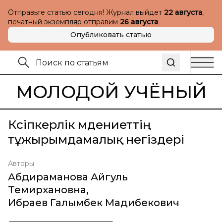
Отправьте статью сегодня! Журнал выйдет
22 августа
,
печатный экземпляр отправим
26 августа
Опубликовать статью
МОЛОДОЙ УЧЁНЫЙ
Кәсіпкерлік мәдениеттің
тұжырымдамалық негіздері
Авторы
Абдираманова Айгуль
Темирхановна
,
Ибраев Галымбек Мадибекович