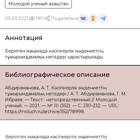
Молодой ученый Қазақстан
03.03.2021
190
Поделиться
Аннотация
Берілген мақалада кәсіпкерлік мәдениеттің
тұжырымдамалық негіздері қарастырылады.
Библиографическое описание
Абдираманова, А. Т. Кәсіпкерлік мәдениеттің
тұжырымдамалық негіздері / А. Т. Абдираманова, Г. М.
Ибраев. — Текст : непосредственный // Молодой
ученый. — 2021. — № 10 (352). — С. 230-232. — URL:
https://moluch.ru/archive/352/78998.
Берілген мақалада кәсіпкерлік мәдениеттің