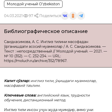
Молодой ученый O'zbekiston
04.03.2021
97
Поделиться
Библиографическое описание
Саидкасимова, А. С. Инглиз тилини масофадан
ўрганишдаги асосий муаммолар / А. С. Саидкасимова. —
Текст : непосредственный // Молодой ученый. — 2021. —
№ 10 (352). — С. 232-234. — URL:
https://moluch.ru/archive/352/78967.
Калит сўзлар:
инглиз тили, ўқишдаги муаммолар,
масофавий таълим.
Ключевые слова:
английский язык, трудности
обучения, дистанционный метод.
Инглиз тили инсон учун жуда муҳимдир, аммо уни