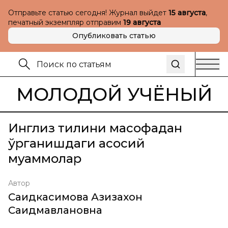
Отправьте статью сегодня! Журнал выйдет
15 августа
,
печатный экземпляр отправим
19 августа
Опубликовать статью
МОЛОДОЙ УЧЁНЫЙ
Инглиз тилини масофадан
ўрганишдаги асосий
муаммолар
Автор
Саидкасимова Азизахон
Саидмавлановна