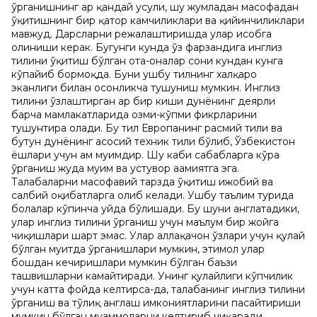
ўрганишнинг ҳар қандай усули, шу жумладан масофадан
ўқитишнинг бир қатор камчиликлари ва қийинчиликлари
мавжуд. Дарсларни режалаштиришда улар ҳисобга
олиниши керак. Бугунги кунда ўз фарзандига инглиз
тилини ўқитиш бўлган ота-оналар сони кундан кунга
кўпайиб бормоқда. Буни ушбу тилнинг халқаро
эканлиги билан осонликча тушуниш мумкин. Инглиз
тилини ўзлаштирган ҳар бир киши дунёнинг деярли
барча мамлакатларида озми-кўпми фикрларини
тушунтира олади. Бу тил Европанинг расмий тили ва
бутун дунёнинг асосий техник тили бўлиб, Ўзбекистон
ёшлари учун ҳам муҳимдир. Шу каби сабабларга кўра
ўрганиш жуда муҳим ва устувор аҳамиятга эга.
Талабаларни масофавий тарзда ўқитиш ижобий ва
салбий оқибатларга олиб келади. Ушбу таълим турида
болалар кўпинча уйда бўлишади. Бу шуни англатадики,
улар инглиз тилини ўрганиш учун маълум бир жойга
чиқишлари шарт эмас. Улар аллақачон ўзлари учун қулай
бўлган муҳитда ўрганишлари мумкин, эҳтимол улар
бошдан кечиришлари мумкин бўлган баъзи
ташвишларни камайтиради. Унинг қулайлиги кўпчилик
учун катта фойда келтирса-да, талабанинг инглиз тилини
ўрганиш ва тўлиқ англаш имкониятларини пасайтириши
мумкин бўлган муаммоларни келтириб чиқаради.