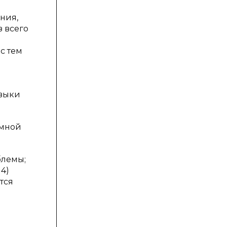
ния,
з всего
с тем
авыки
емной
блемы;
4)
тся