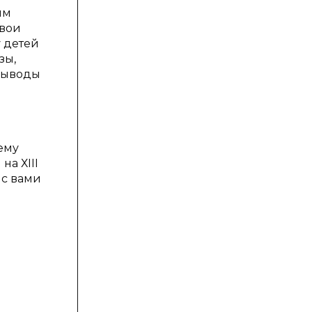
ям
свои
 детей
зы,
 выводы
я
ему
на ХIII
 с вами