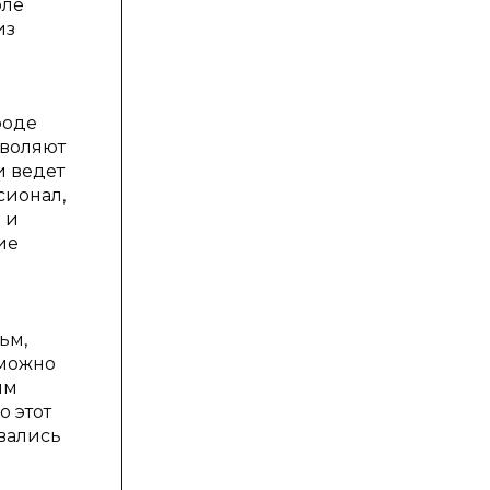
оле
из
роде
зволяют
и ведет
сионал,
 и
ие
ьм,
зможно
им
о этот
вались