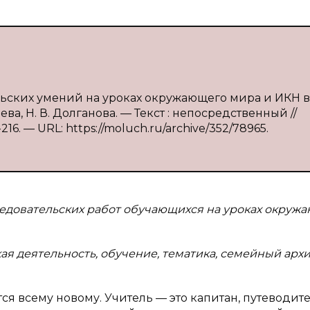
льских умений на уроках окружающего мира и ИКН в
ва, Н. В. Долганова. — Текст : непосредственный //
16. — URL: https://moluch.ru/archive/352/78965.
ледовательских работ обучающихся на уроках окруж
ая деятельность, обучение, тематика, семейный архи
ся всему новому. Учитель — это капитан, путеводите