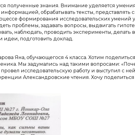
тся полученные знания. Внимание уделяется умени
 информацией, обрабатывать тексты, представлять 
процессе формирования исследовательских умений у
еть проблемы, задавать вопросы, выдвигать гипоте
вать, наблюдать, проводить эксперименты, делать
и идеи, подготовить доклад.
арова Яна, обучающегося 4 класса. Хотим поделитьс
ченика. Мы задумались над такими вопросами: «Поч
 провел исследовательскую работу и выступил с ней 
ренции Александровские чтения. Хочу поделиться