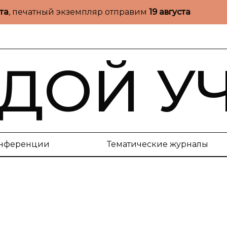
ста
, печатный экземпляр отправим
19 августа
ДОЙ У
нференции
Тематические журналы