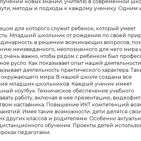
получении новых знаний, учителю в современной шк
пути, методы и подходы к каждому ученику. Одним 
зцом для которого служит ребенок, который умеет
ость. Младший школьник от рождения по своей при
ординарность в решении возникающих вопросов, по
нию неизведанного, неопознанного для него мира 
од очень важно, чтобы рядом с ребенком был профес
ное русло. Как показывает опыт нашей деятельности
ызывает деятельность практического характера. Так
х окружающего мира. В нашей школе созданы все
ения младших школьников. Каждый ученик имеет
ьный ноутбук. Техническое обеспечение учебного
вать работу, включая в нее презентацию, видеофил
ством наставника. Повышение ИКТ компетенций во
 занятий. Имея такие возможности, дети делятся сво
х других классов и родителями. Особенно актуальн
 дистанционного обучения. Проекты детей использо
уроках педагогами.