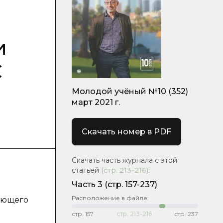
и
С
Молодой учёный №10 (352)
март 2021 г.
Скачать номер в PDF
Скачать часть журнала с этой
статьей
(стр.
213-216
)
:
Часть 3
(стр. 157-237)
Расположение в файле:
жающего
стр.
157
стр.
213-216
стр.
237