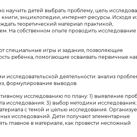
жно научить детей выбрать проблему, цель исследова
 книги, энциклопедии, интернет-ресурсы. Исходя и
рждать теоретический материал практикой,
м. На собственном опыте проводить исследование 
зуют специальные игры и задания, позволяющие
ость ребёнка, помогающие осваивать первичные н
ами исследовательской деятельности: анализ пробл
ез, формулирование выводов.
ктивному исследованию по плану: 1) выявление про
кта исследования; 3) выбор методики исследования; 
материала с темой и целью исследования. Организуе
ьных исследований. Дети получают элементарные
лять главное в материале, как провести несложный