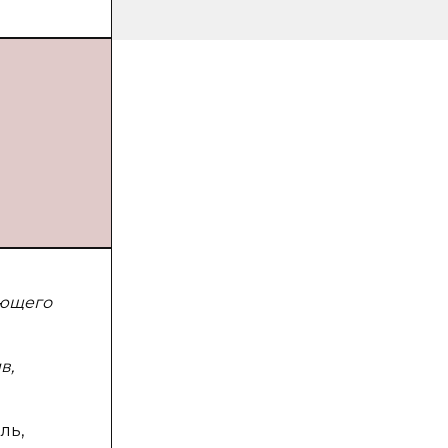
ающего
в,
ль,