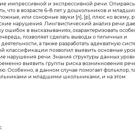
ие импрессивной и экспрессивной речи. Опираясь
, что в возрасте 6–8 лет у дошкольников и младши
ные, или сонорные звуки [л], [р], плюс ко всему, 
ские нарушения. Лингвистический анализ речи дае
у ошибок в высказываниях, охарактеризовать особе
 очередь, позволяет сделать выводы о типичных и
еятельности, а также разработать адекватную сист
нной классификации позволил выявить основные уров
е нарушения речи. Знания структуры данных уровн
ременно выявить группы риска возникновения реч
. Особенно, в данном случае помогает фольклор, та
школьниками и младшими школьниками, и на этом
;