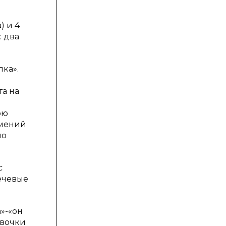
) и 4
: два
ка».
та на
ою
имений
по
с
ечевые
»-«он
евочки