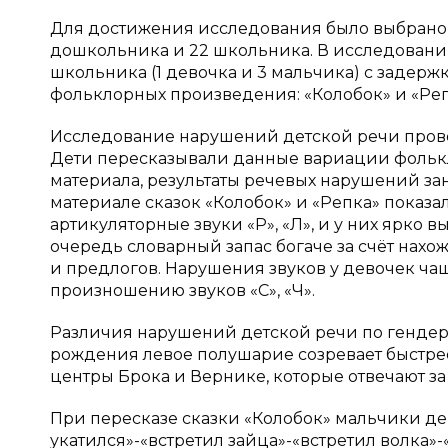
Для достижения исследования было выбрано 24
дошкольника и 22 школьника. В исследовании 
школьника (1 девочка и 3 мальчика) с задерж
фольклорных произведения: «Колобок» и «Реп
Исследование нарушений детской речи провод
Дети пересказывали данные вариации фольк
материала, результаты речевых нарушений зан
материале сказок «Колобок» и «Репка» показа
артикуляторные звуки «Р», «Л», и у них ярко 
очередь словарный запас богаче за счёт нах
и предлогов. Нарушения звуков у девочек ча
произношению звуков «С», «Ч».
Различия нарушений детской речи по гендерн
рождения левое полушарие созревает быстрее
центры Брока и Вернике, которые отвечают з
При пересказе сказки «Колобок» мальчики де
укатился»-«встретил зайца»-«встретил волка»