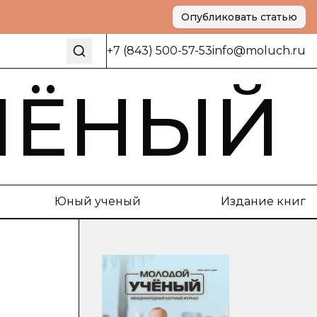
Опубликовать статью
+7 (843) 500-57-53
info@moluch.ru
ЧЁНЫЙ
Юный ученый
Издание книг