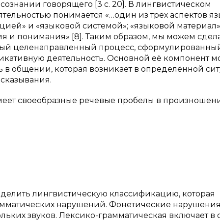
сознании говорящего [3 с. 20]. В лингвистическом
тельностью понимается «…один из трёх аспектов яз
цией» и «языковой системой»; «языковой материал»
 и понимания» [8]. Таким образом, мы можем сдел
ивный целенаправленный процесс, сформулированны
икативную деятельность. Основной её компонент 
 в общении, которая возникает в определённой си
ысказывания.
имеет своеобразные речевые пробелы в произношен
ыделить лингвистическую классификацию, которая
рамматических нарушений. Фонетические нарушени
льких звуков. Лексико-грамматическая включает в 