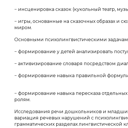
− инсценировка сказок (кукольный театр, муз
− игры, основанные на сказочных образах и 
миром.
Основными психолингвистическими задачами
− формирование у детей анализировать посту
− активизирование словаря посредством диа
− формирование навыка правильной формулир
− формирование навыка пересказа отдельных 
ролям.
Исследования речи дошкольников и младших 
вариация речевых нарушений с психолингвист
грамматических разделах лингвистической 