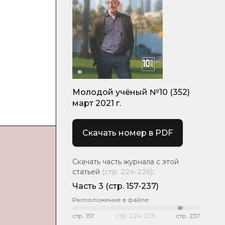
Молодой учёный №10 (352)
март 2021 г.
Скачать номер в PDF
Скачать часть журнала с этой
статьей
(стр.
224-226
)
:
Часть 3
(стр. 157-237)
Расположение в файле:
стр.
157
стр.
224-226
стр.
237