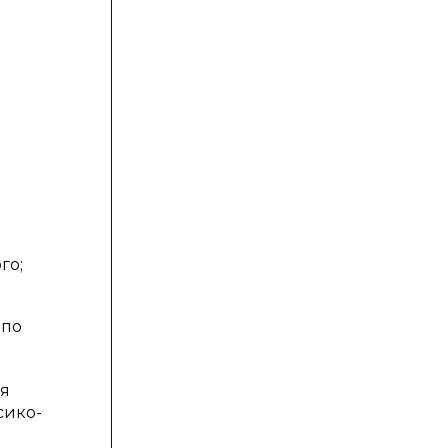
м
го;
 по
ая
сико-