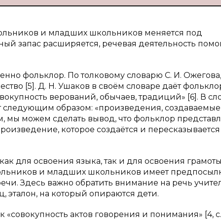
кольников и младших школьников меняется под
ый запас расширяется, речевая деятельность помо
енно фольклор. По толковому словарю С. И. Ожегова
тво [5]. Д. Н. Ушаков в своём словаре даёт фолькло
окупность верований, обычаев, традиций» [6]. В сло
т следующим образом: «произведения, создаваемые
м, мы можем сделать вывод, что фольклор представл
роизведение, которое создаётся и пересказывается
как для освоения языка, так и для освоения грамоты
кольников и младших школьников имеет предпосыл
чи. Здесь важно обратить внимание на речь учител
ц, эталон, на который опираются дети.
«совокупность актов говорения и понимания» [4, с. 