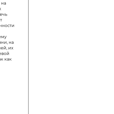
 на
х
речь
т
нности
ему
ни, на
ей, их
евой
к как