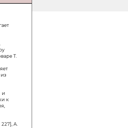
гает
,
ру
варе Т.
яет
 из
 и
ки к
я,
227], А.