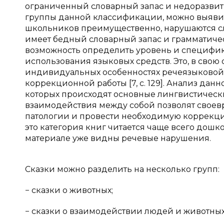
ограниченный словарный запас и недоразвит
группы данной классификации, можно выявить
школьников преимущественно, нарушаются слож
имеет бедный словарный запас и грамматиче
возможность определить уровень и специфик
использования языковых средств. Это, в свою
индивидуальных особенностях речеязыковой д
коррекционной работы [7, с. 129]. Анализ да
которых происходят основные лингвистически
взаимодействия между собой позволят своев
патологии и провести необходимую коррекцию
это категория книг читается чаще всего до
материале уже видны речевые нарушения.
Сказки можно разделить на несколько групп:
− сказки о животных;
− сказки о взаимодействии людей и животных