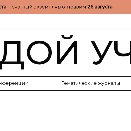
ста
, печатный экземпляр отправим
26 августа
ДОЙ У
нференции
Тематические журналы