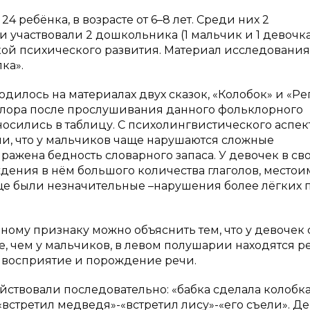
 ребёнка, в возрасте от 6–8 лет. Среди них 2
участвовали 2 дошкольника (1 мальчик и 1 девочка
кой психического развития. Материал исследования
ка».
илось на материалах двух сказок, «Колобок» и «Реп
лора после прослушивания данного фольклорного
осились в таблицу. С психолингвистического аспек
ли, что у мальчиков чаще нарушаются сложные
выражена бедность словарного запаса. У девочек в св
ождения в нём большого количества глаголов, место
ще были незначительные –нарушения более лёгких 
ому признаку можно объяснить тем, что у девочек 
, чем у мальчиков, в левом полушарии находятся р
а восприятие и порождение речи.
йствовали последовательно: «бабка сделала колобка
-«встретил медведя»-«встретил лису»-«его съели». Д