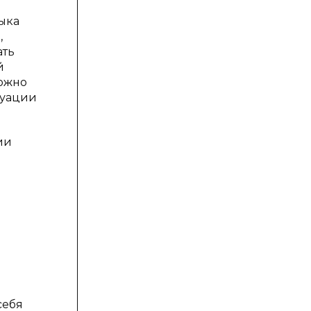
ыка
,
ать
й
можно
туации
ии
я
себя