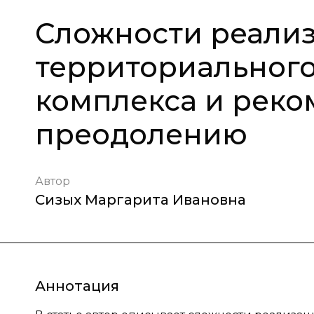
Сложности реали
территориального
комплекса и реко
преодолению
Автор
Сизых Маргарита Ивановна
Аннотация