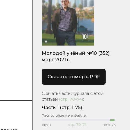
Молодой учёный №10 (352)
март 2021 г.
Скачать номер в PDF
Скачать часть журнала с этой
статьей
(стр.
70-74
)
:
Часть 1
(стр. 1-75)
Расположение в файле:
стр.
1
стр.
70-74
стр.
75