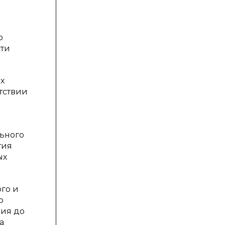
о
сти
х
тствии
льного
тия
ых
го и
о
ния до
а