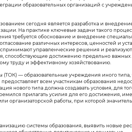
нтеграции образовательных организаций с учрежде
зованием сегодня является разработка и внедрени
зации. На практике ключевые задачи такого процес
рения требуется обоснование и внедрение специаль
гласование различных интересов, ценностей и уста
воспринимают управленческие решения и реализуют 
вия, способствующие достижению предельно важных 
му труду и эффективному хозяйствованию.
 (ТОК) — образовательные учреждения иного типа,
предоставляет всем участникам образования недо
ция нового типа должна создавать условия, для тог
ремился прилагать усилия для его достижения, име
ли организаторской работы, при которой значител
ганизацию системы образования, выявить новые ре