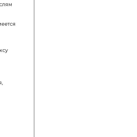
аслям
меется
ксу
,