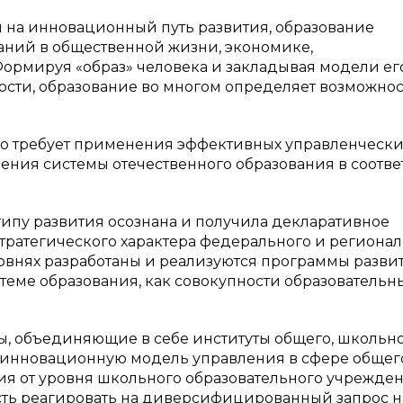
 на инновационный путь развития, образование
ний в общественной жизни, экономике,
ормируя «образ» человека и закладывая модели ег
ости, образование во многом определяет возможно
во требует применения эффективных управленчески
нения системы отечественного образования в соотве
ипу развития осознана и получила декларативное
тратегического характера федерального и региона
овнях разработаны и реализуются программы разви
стеме образования, как совокупности образовательн
, объединяющие в себе институты общего, школьно
 инновационную модель управления в сфере общег
ия от уровня школьного образовательного учрежде
сть реагировать на диверсифицированный запрос н