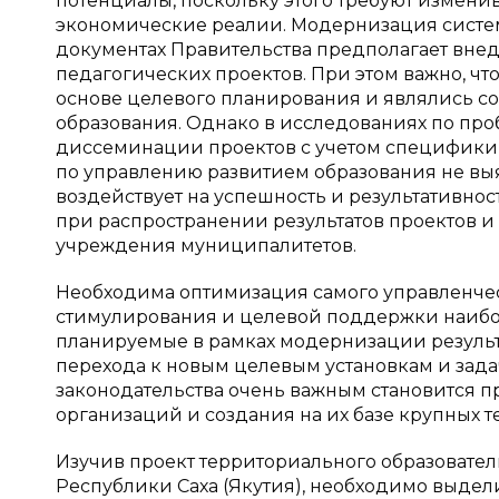
потенциалы, поскольку этого требуют измен
экономические реалии. Модернизация систем
документах Правительства предполагает вне
педагогических проектов. При этом важно, ч
основе целевого планирования и являлись с
образования. Однако в исследованиях по пр
диссеминации проектов с учетом специфики 
по управлению развитием образования не вы
воздействует на успешность и результативнос
при распространении результатов проектов и
учреждения муниципалитетов.
Необходима оптимизация самого управленчес
стимулирования и целевой поддержки наибо
планируемые в рамках модернизации результ
перехода к новым целевым установкам и зад
законодательства очень важным становится 
организаций и создания на их базе крупных 
Изучив проект территориального образовате
Республики Саха (Якутия), необходимо выдел