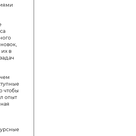
ниями
е
са
ного
новок,
их в
задач
 чем
ступные
о чтобы
л опыт
ьная
сурсные