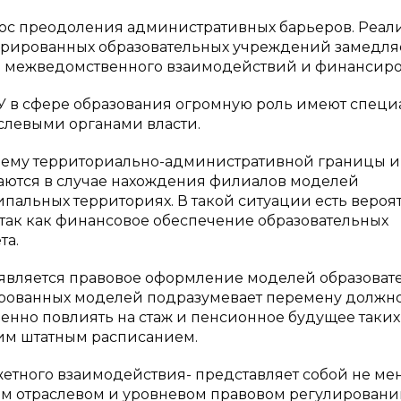
прос преодоления административных барьеров. Реал
грированных образовательных учреждений замедляе
ов межведомственного взаимодействий и финансиро
 в сфере образования огромную роль имеют спец
слевыми органами власти.
облему территориально-административной границы и
ются в случае нахождения филиалов моделей
пальных территориях. В такой ситуации есть вероя
так как финансовое обеспечение образовательных
та.
является правовое оформление моделей образоват
рированных моделей подразумевает перемену должн
венно повлиять на стаж и пенсионное будущее таких
щим штатным расписанием.
тного взаимодействия- представляет собой не ме
ном отраслевом и уровневом правовом регулировани