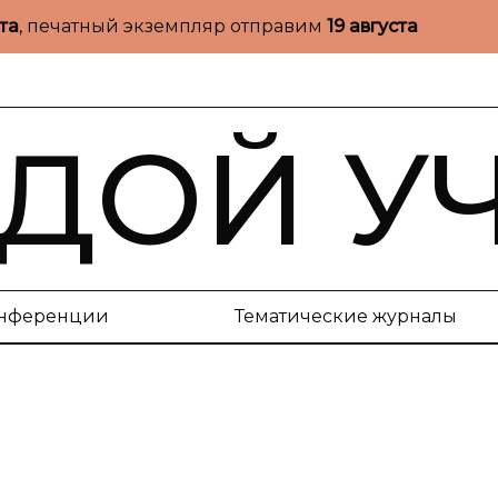
ста
, печатный экземпляр отправим
19 августа
ДОЙ У
нференции
Тематические журналы