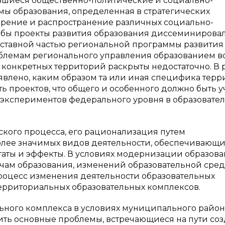
ившиеся общественно-политические и социально-
ы образования, определенная в стратегических
дрение и распространение различных социально-
тобы проекты развития образования диссеминирова
оставной частью региональной программы развития
облемам регионального управления образованием 
конкретных территорий раскрыты недостаточно. В р
явлено, каким образом та или иная специфика тер
ть проектов, что общего и особенного должно быть у
 экспериментов федерального уровня в образовате
кого процесса, его рационализация путем
лее значимых видов деятельности, обеспечивающи
аты и эффекты. В условиях модернизации образова
ачам образования, изменений образовательной сре
процесс изменения деятельности образовательных
территориальных образовательных комплексов.
льного комплекса в условиях муниципального район
ить основные проблемы, встречающиеся на пути соз