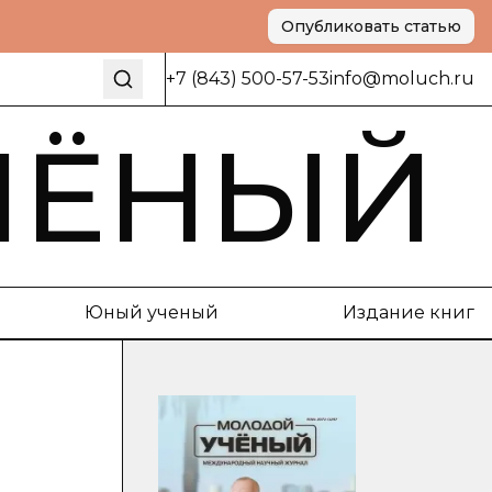
Опубликовать статью
+7 (843) 500-57-53
info@moluch.ru
ЧЁНЫЙ
Юный ученый
Издание книг