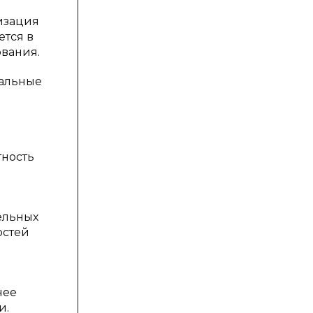
изация
тся в
вания.
иальные
тность
ельных
остей
нее
и.