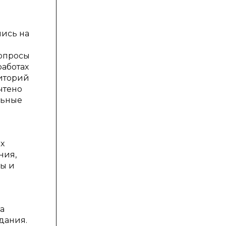
лись на
вопросы
аботах
риторий
чтено
льные
х
ния,
ды и
а
дания.