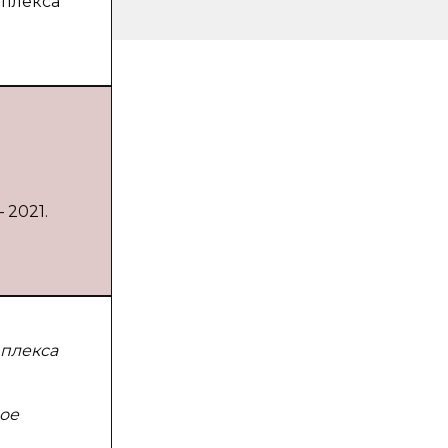
мплекса
 2021.
мплекса
ое