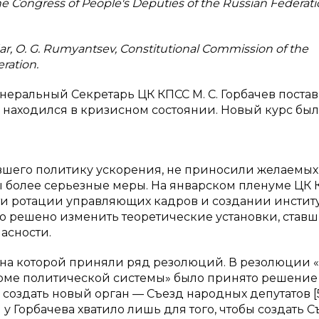
he Congress of People's Deputies of the Russian Federat
Gaidar, O. G. Rumyantsev, Constitutional Commission of the
ration.
енеральный Секретарь ЦК КПСС М. С. Горбачев поста
Р находился в кризисном состоянии. Новый курс был
вшего политику ускорения, не приносили желаемых
ты более серьезные меры. На январском пленуме ЦК
ти ротации управляющих кадров и создании инстит
ло решено изменить теоретические установки, став
асности.
, на которой приняли ряд резолюций. В резолюции 
рме политической системы» было принято решение
оздать новый орган — Съезд народных депутатов [5; 
у Горбачева хватило лишь для того, чтобы создать 