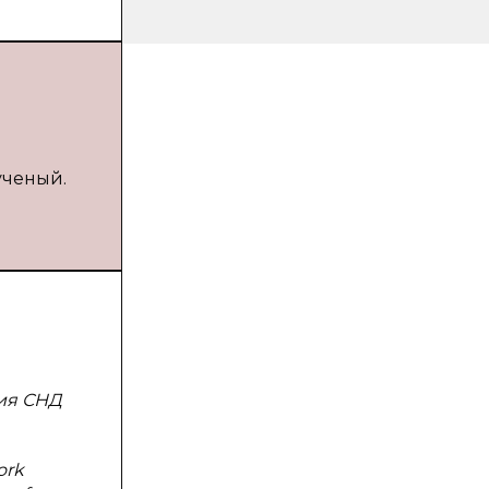
ученый.
сия СНД
ork