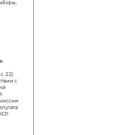
выборы,
в
. 22].
твии с
ний
й
омиссии
епутата
ФСР