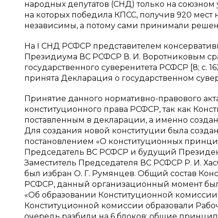
народных депутатов (СНД) только на союзном 
на которых победила КПСС, получив 920 мест н
независимы, а потому сами принимали решен
На I СНД РСФСР представителем консервати
Президиума ВС РСФСР В. И. Воротниковым ср
государственного суверенитета РСФСР [8; с. 
принята Декларация о государственном суве
Принятие данного нормативно-правового акт
конституционного права РСФСР, так как Консти
поставленным в декларации, а именно созданию
Для создания новой конституции была созда
постановлением «О конституционных принципа
Председатель ВС РСФСР и будущий Президент
Заместитель Председателя ВС РСФСР Р. И. Ха
был избран О. Г. Румянцев. Общий состав Ко
РСФСР, данный организационный момент бы
«Об образовании Конституционной комиссии»
Конституционной комиссии образовали Рабоч
очередь разбили на 6 блоков: общие принцип