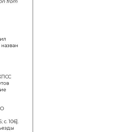
ion from
вил
 назван
 КПСС
утов
шие
«О
с. 106].
Съезды