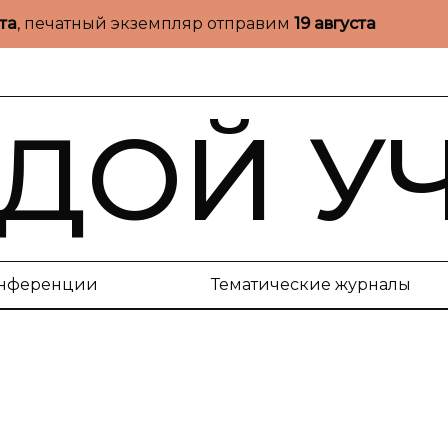
ста
, печатный экземпляр отправим
19 августа
ДОЙ У
нференции
Тематические журналы