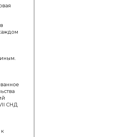
овая
 в
 каждом
циным.
званное
льства
ий
VII СНД
 к