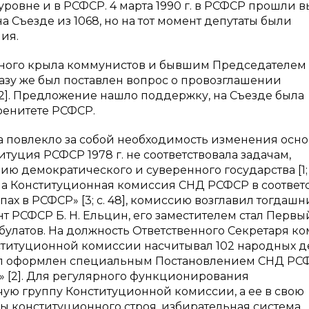
уровне и в РСФСР. 4 марта 1990 г. в РСФСР прошли 
а Съезде из 1068, но на тот момент депутаты были
ия.
вного крыла коммунистов и бывшим Председателем
азу же был поставлен вопрос о провозглашении
162]. Предложение нашло поддержку, на Съезде была
ренитете РСФСР.
а повлекло за собой необходимость изменения осно
туция РСФСР 1978 г. не соответствовала задачам,
 демократического и суверенного государства [1; с
на Конституционная комиссия СНД РСФСР в соответс
х в РСФСР» [3; с. 48], комиссию возглавил тогдаш
 РСФСР Б. Н. Ельцин, его заместителем стал Первы
сбулатов. На должность Ответственного Секретаря к
нституционной комиссии насчитывал 102 народных д
л оформлен специальным Постановлением СНД РС
 [2]. Для регулярного функционирования
ую группу Конституционной комиссии, а ее в свою
ы конституционного строя, избирательная система,