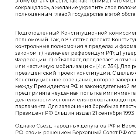
этому органу власти, так как понимал, что чи
сокращалось, а желание укрепить свое положе
полноценным главой государства в этой обст
Подготовленный Конституционной комиссией
полномочий. Так, в 87 статье проекта Констит
контрольные полномочия в пределах и форма
законом; г) назначает референдум РФ; д) ут
Федерации; с) объявляет, продлевает и отме
или частичную мобилизацию» [4; с. 354]. Для 
президентский проект конституции. С целью е
Конституционное совещание, которое заверши
между Президентом РФ и законодательной вет
предпринята неудачная попытка импичмента 
деятельности исполнительных органов до пре
парламента. Для завершения борьбы за власт
Президент РФ Ельцин издал 21 сентября 1993 
Однако Съезд народных депутатов РФ и Верхо
РФ, своим решением Верховный Совет РФ отр