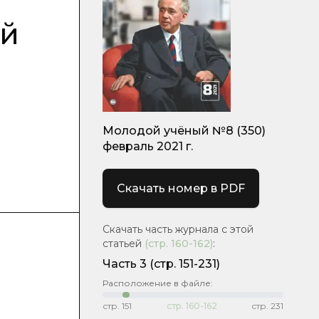
ой
Молодой учёный №8 (350)
февраль 2021 г.
Скачать номер в PDF
Скачать часть журнала с этой
статьей
(стр.
160-162
)
:
Часть 3
(стр. 151-231)
Расположение в файле:
стр.
151
стр.
160-162
стр.
231