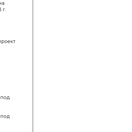
на
 г.
я
проект
 под
 под