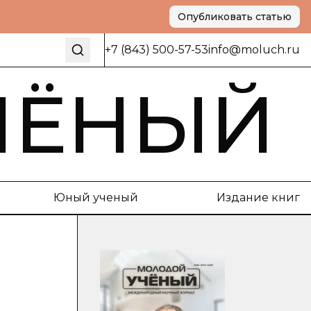
Опубликовать статью
+7 (843) 500-57-53
info@moluch.ru
ЧЁНЫЙ
Юный ученый
Издание книг