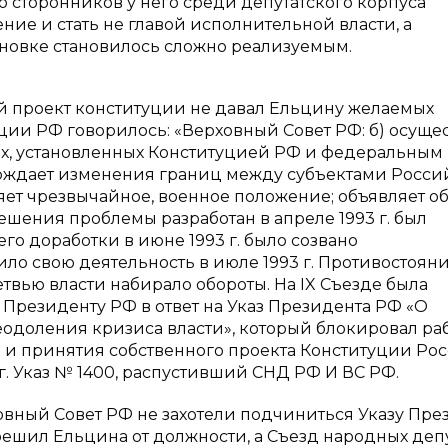
сло сторонников у него среди депутатского корпуса
ние и стать не главой исполнительной власти, а
ановке становилось сложно реализуемым.
 проект конституции не давал Ельцину желаемых
уции РФ говорилось: «Верховный Совет РФ: б) осуще
х, установленных Конституцией РФ и федеральным
верждает изменения границ между субъектами Росс
няет чрезвычайное, военное положение; объявляет 
решения проблемы разработан в апреле 1993 г. был
го доработки в июне 1993 г. было созвано
ло свою деятельность в июле 1993 г. Противостоян
вью власти набирало обороты. На IX Съезде была
Президенту РФ в ответ на Указ Президента РФ «О
одоления кризиса власти», который блокировал ра
ь и принятия собственного проекта Конституции Ро
г. Указ № 1400, распустивший СНД РФ И ВС РФ.
вный Совет РФ не захотели подчиниться Указу Пре
ешил Ельцина от должности, а Съезд народных деп