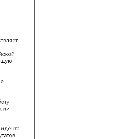
ствляет
ийской
общую
ие
боту
ссии
зидента
утатов