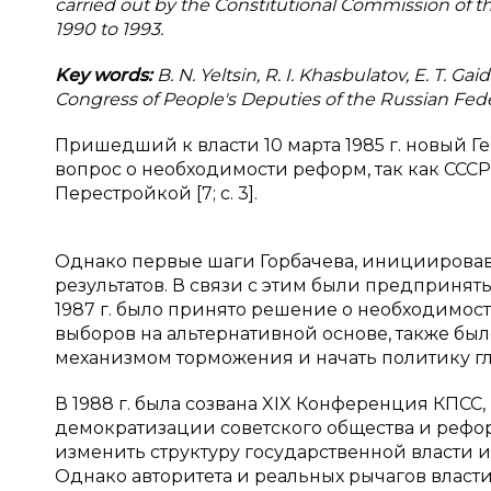
carried out by the Constitutional Commission of t
1990 to 1993.
Key words:
B. N. Yeltsin, R. I. Khasbulatov, E. T. 
Congress of People's Deputies of the Russian Fede
Пришедший к власти 10 марта 1985 г. новый Г
вопрос о необходимости реформ, так как ССС
Перестройкой
[7; с. 3].
Однако первые шаги Горбачева, инициирова
результатов. В связи с этим были предприня
1987 г. было принято решение о необходимос
выборов на альтернативной основе, также бы
механизмом торможения и начать политику гл
В 1988 г. была созвана XIX Конференция КПСС
демократизации советского общества и рефо
изменить структуру государственной власти и с
Однако авторитета и реальных рычагов власти 