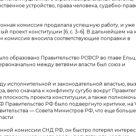
ственное устройство, права человека, судебно-прав
ционная комиссия проделала успешную работу, и уже
ый проект конституции [6; с. 3–6]. В дальнейшем на
ем комиссия вносила соответствующие поправки в
было образовано Правительство РСФСР во главе Ель
Первоначально между ветвями власти был союз и
жду исполнительной и законодательной властью, вы
, вело сначала к конфликту сугубо вокруг Правите
 в плоскость проекта конституции, а также полномоч
Ф Правительство РФ было подвергнуто критике, на 
вительства — Совета Министров РФ, что еще больше
асти.
нной комиссии СНД РФ, он быстро потерял интерес