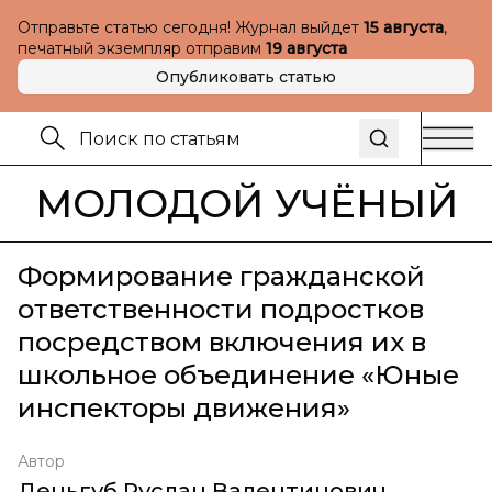
Отправьте статью сегодня! Журнал выйдет
15 августа
,
печатный экземпляр отправим
19 августа
Опубликовать статью
МОЛОДОЙ УЧЁНЫЙ
Формирование гражданской
ответственности подростков
посредством включения их в
школьное объединение «Юные
инспекторы движения»
Автор
Деньгуб Руслан Валентинович