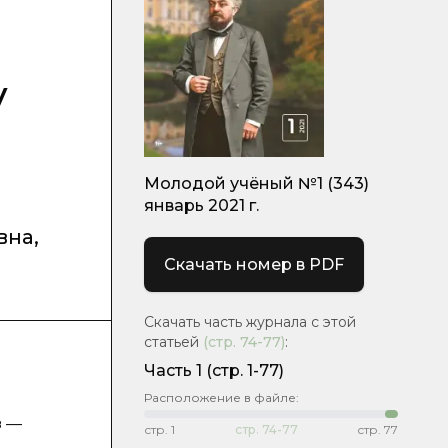
у
Молодой учёный №1 (343)
январь 2021 г.
вна
,
Скачать номер в PDF
Скачать часть журнала с этой
статьей
(стр.
74-77
)
:
Часть 1
(стр. 1-77)
Расположение в файле:
з —
стр.
1
стр.
74-77
стр.
77