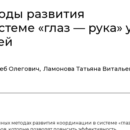
оды развития
теме «глаз — рука» 
ей
еб Олегович
,
Ламонова Татьяна Виталье
нных методах развития координации в системе «гла
ов, которые позволят повысить эффективность