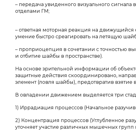
– передача увиденного визуального сигнала 
отделами ГМ;
– ответная моторная реакция на движущийся
умение быстро среагировать на летящую шайб
– проприоцепция в сочетании с точностью вып
и отбитие шайбы в пространстве).
На основе зрительной информации об объекте 
защитные действия скоординировано, направ
элемент (ловля шайбы), предотвратив взятие в
В овладении движением выделяется три стад
1) Иррадиация процессов (Начальное разучив
2) Концентрация процессов (Углубленное раз
уточняет участие различных мышечных групп 