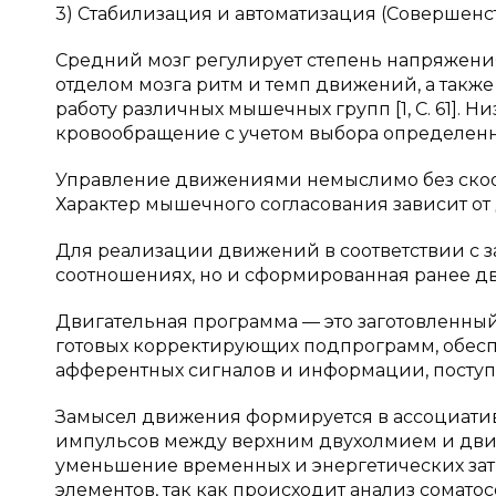
3) Стабилизация и автоматизация (Совершенс
Средний мозг регулирует степень напряжен
отделом мозга ритм и темп движений, а такж
работу различных мышечных групп [1, C. 61]. 
кровообращение с учетом выбора определенн
Управление движениями немыслимо без ско
Характер мышечного согласования зависит от д
Для реализации движений в соответствии с 
соотношениях, но и сформированная ранее д
Двигательная программа — это заготовленный
готовых корректирующих подпрограмм, обес
афферентных сигналов и информации, поступ
Замысел движения формируется в ассоциатив
импульсов между верхним двухолмием и двиг
уменьшение временных и энергетических за
элементов, так как происходит анализ сомат