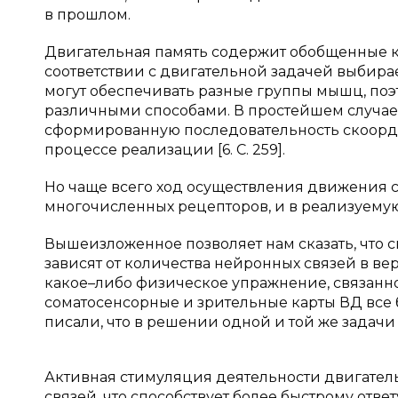
в прошлом.
Двигательная память содержит обобщенные кл
соответствии с двигательной задачей выбира
могут обеспечивать разные группы мышц, поэ
различными способами. В простейшем случае
сформированную последовательность скоорд
процессе реализации [6. C. 259].
Но чаще всего ход осуществления движения ср
многочисленных рецепторов, и в реализуему
Вышеизложенное позволяет нам сказать, что 
зависят от количества нейронных связей в ве
какое–либо физическое упражнение, связанно
соматосенсорные и зрительные карты ВД все
писали, что в решении одной и той же задач
Активная стимуляция деятельности двигател
связей, что способствует более быстрому отв