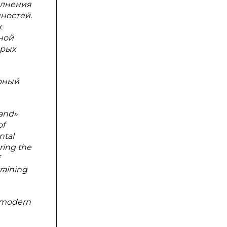
олнения
ностей.
х
ной
орых
орный
hand»
of
ntal
ring the
raining
, modern