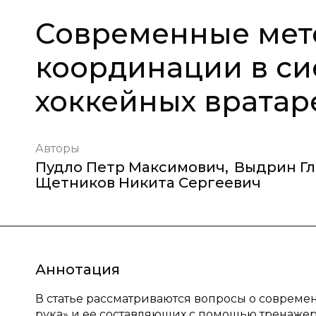
Современные мет
координации в сис
хоккейных вратар
Авторы
Пудло Петр Максимович
,
Выдрин Гл
Щетников Никита Сергеевич
Аннотация
В статье рассматриваются вопросы о совреме
рука» и ее составляющих с помощью тренажер