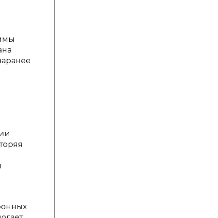
аммы
ана
заранее
в
ции
вторяя
ы
ронных
могает