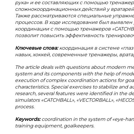
рука» и ее составляющих с помощью тренажер
сложнокоординационных действий у вратарей,
Также рассматриваются специальные упражне
процессов. В ходе исследования был выявлен
координации с помощью тренажеров «CATCHBA
позволит повысить эффективность тренировоч
Ключевые слова:
координация в системе «гла
навык, хоккей, современные тренажеры, врата
The article deals with questions about modern m
system and its components with the help of modern
execution of complex coordination actions for goa
characteristics. Special exercises to stabilize an
research, several features were identified in the 
simulators «CATCHBALL», «VECTORBALL», «HECOSTIX»,
process.
Keywords:
coordination in the system of «eye-han
training equipment, goalkeepers.