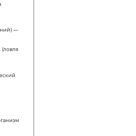
и
ений) —
 (ловля
ческий
рганизм