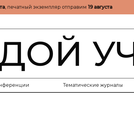
ста
, печатный экземпляр отправим
19 августа
ДОЙ У
нференции
Тематические журналы