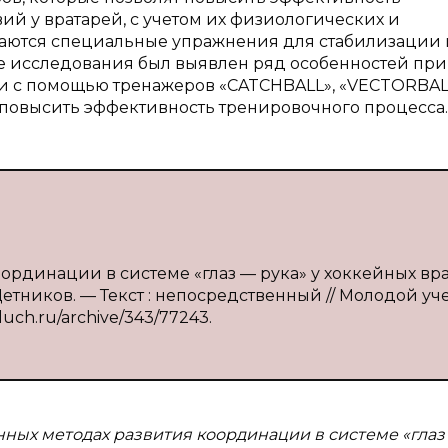
 у вратарей, с учетом их физиологических и
ваются специальные упражнения для стабилизации 
де исследования был выявлен ряд особенностей при
и с помощью тренажеров «CATCHBALL», «VECTORBAL
 повысить эффективность тренировочного процесса.
ординации в системе «глаз — рука» у хоккейных вра
С. Щетников. — Текст : непосредственный // Молодой уч
oluch.ru/archive/343/77243.
нных методах развития координации в системе «глаз