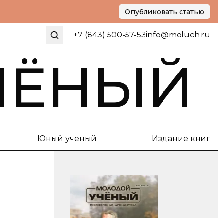
Опубликовать статью
+7 (843) 500-57-53
info@moluch.ru
ЧЁНЫЙ
Юный ученый
Издание книг