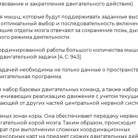
твование и закрепление двигательного действия).
ия мышц, которые будут поддерживать заданные в
е оптимальный выбор и последовательность включе
Низшие отделы мозга отвечают за сохранение позы, ды
ого режима деятельности.
ординированной работы большого количества мыш
вигательной задачи [4, C. 943].
задачей необходимы не только данные о пространст
вигательная программа.
 набор базовых двигательных команд, а также набор
печивающих реализацию движения с учетом текущ
ающей от других частей центральной нервной сист
ных зонах коры. Она обеспечивает передачу нервн
ательной корой мозга. Таким образом, происходит
трат при выполнении сложных координационных
осенсорных карт на предмет схожих двигательных де