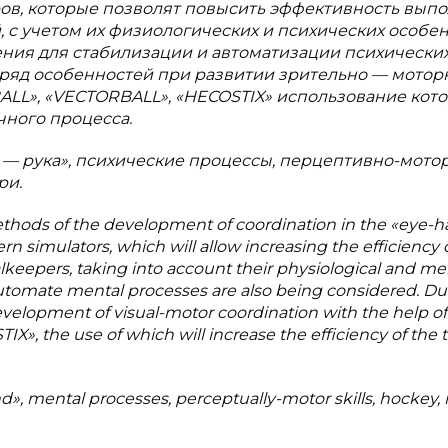
ов, которые позволят повысить эффективность вып
 с учетом их физиологических и психических особен
ния для стабилизации и автоматизации психически
 ряд особенностей при развитии зрительно — мотор
LL», «VECTORBALL», «HECOSTIX» использование кот
ного процесса.
з — рука», психические процессы, перцептивно-мот
ри.
ethods of the development of coordination in the «eye-
 simulators, which will allow increasing the efficiency 
lkeepers, taking into account their physiological and me
d automate mental processes are also being considered. Du
development of visual-motor coordination with the help of
 the use of which will increase the efficiency of the t
d», mental processes, perceptually-motor skills, hockey