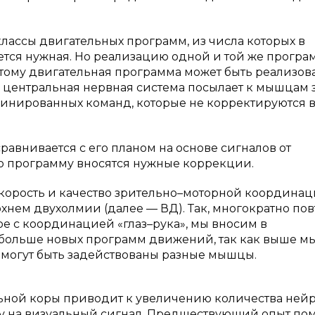
ассы двигательных программ, из числа которых в
ется нужная. Но реализацию одной и той же прогр
тому двигательная программа может быть реализов
 центральная нервная система посылает к мышцам 
инированных команд, которые не корректируются 
авнивается с его планом на основе сигналов от
ю программу вносятся нужные коррекции.
скорость и качество зрительно–моторной координа
рхнем двухолмии (далее — ВД). Так, многократно по
е с координацией «глаз–рука», мы вносим в
 больше новых программ движений, так как выше м
и могут быть задействованы разные мышцы.
ьной коры приводит к увеличению количества ней
ету на визуальный сигнал. Предшествующий опыт по