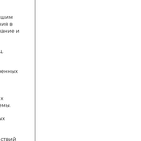
ысшим
ния в
хание и
ц.
венных
их
емы.
ых
йствий