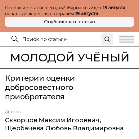
Отправьте статью сегодня! Журнал выйдет
15 августа
,
печатный экземпляр отправим
19 августа
Опубликовать статью
МОЛОДОЙ УЧЁНЫЙ
Критерии оценки
добросовестного
приобретателя
Авторы
Скворцов Максим Игоревич
,
Щербачева Любовь Владимировна