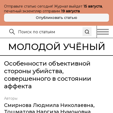
Отправьте статью сегодня! Журнал выйдет
15 августа
,
печатный экземпляр отправим
19 августа
Опубликовать статью
МОЛОДОЙ УЧЁНЫЙ
Особенности объективной
стороны убийства,
совершенного в состоянии
аффекта
Авторы
Смирнова Людмила Николаевна
,
Тошматова Наргиза Нумоновна