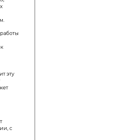
х
м.
 работы
 к
т эту
у
жет
т
ии, с