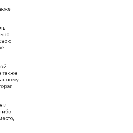
акже
ель
льно
 свою
ое
ной
а также
ранному
торая
е и
либо
место,