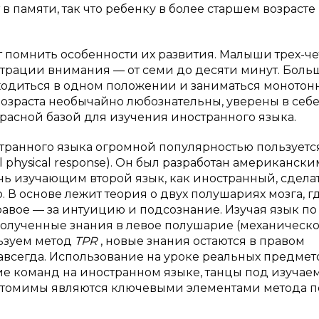
 памяти, так что ребенку в более старшем возрасте
т помнить особенности их развития. Малыши трех-ч
трации внимания — от семи до десяти минут. Боль
аходиться в одном положении и заниматься монотон
 возраста необычайно любознательны, уверены в себе
расной базой для изучения иностранного языка.
ранного языка огромной популярностью пользуетс
 physical response). Он был разработан американски
 изучающим второй язык, как иностранный, сделат
 В основе лежит теория о двух полушариях мозга, г
 правое — за интуицию и подсознание. Изучая язык по
олученные знания в левое полушарие (механическ
льзуем метод
TPR
, новые знания остаются в правом
навсегда. Использование на уроке реальных предмет
ие команд на иностранном языке, танцы под изучае
антомимы являются ключевыми элементами метода п