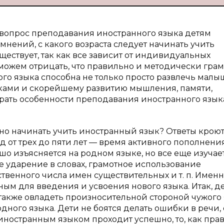
 вопрос преподавания иностранного языка детям
мнений, с какого возраста следует начинать учить
ществует, так как все зависит от индивидуальных
 можем отрицать, что правильно и методически гра
о языка способна не только просто развлечь малыш
ками и скорейшему развитию мышления, памяти,
брать особенности преподавания иностранного язык
о начинать учить иностранный язык? Ответы кроют
 от трех до пяти лет — время активного пополнени
ошо изъясняется на родном языке, но все еще изучае
 ударение в словах, грамотное использование
твенного числа имен существительных и т. п. Именн
ым для введения и усвоения нового языка. Итак, д
также овладеть произносительной стороной чужого 
ного языка. Дети не боятся делать ошибки в речи,
иностранным языком проходит успешно, то, как прав