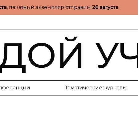
ста
, печатный экземпляр отправим
26 августа
ДОЙ У
нференции
Тематические журналы