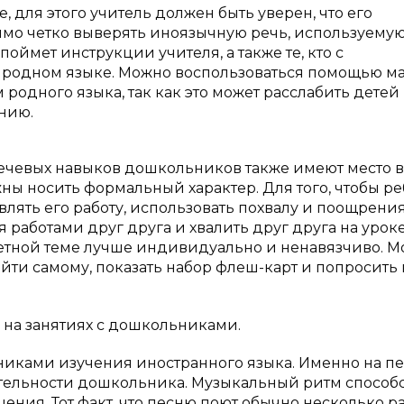
 для этого учитель должен быть уверен, что его
имо четко выверять иноязычную речь, используемую
 поймет инструкции учителя, а также те, кто с
на родном языке. Можно воспользоваться помощью м
родного языка, так как это может расслабить детей
нию.
ечевых навыков дошкольников также имеют место в
ны носить формальный характер. Для того, чтобы р
влять его работу, использовать похвалу и поощрения
 работами друг друга и хвалить друг друга на уроке
етной теме лучше индивидуально и ненавязчиво. М
йти самому, показать набор флеш-карт и попросить 
 на занятиях с дошкольниками.
иками изучения иностранного языка. Именно на п
тельности дошкольника. Музыкальный ритм способ
ия. Тот факт, что песню поют обычно несколько ра