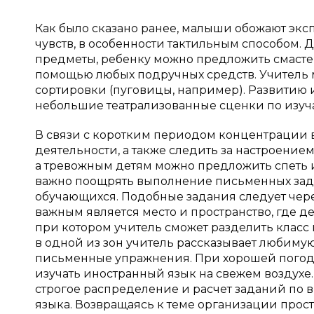
Как было сказано ранее, малыши обожают экс
чувств, в особенности тактильным способом. Д
предметы, ребенку можно предложить смастери
помощью любых подручных средств. Учитель м
сортировки (пуговицы, например). Развитию 
небольшие театрализованные сценки по изуч
В связи с коротким периодом концентрации
деятельности, а также следить за настроение
а тревожным детям можно предложить спеть 
важно поощрять выполнение письменных зада
обучающихся. Подобные задания следует чер
важным является место и пространство, где д
при котором учитель сможет разделить класс 
в одной из зон учитель рассказывает любимую
письменные упражнения. При хорошей погоде
изучать иностранный язык на свежем воздух
строгое распределение и расчет заданий по 
языка. Возвращаясь к теме организации прост