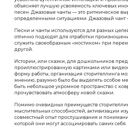
объясняет лучшую усвояемость ключевых инос
песен. Джазовые чанты — это ритмическое вы
определенными ситуациями. Джазовый чант —
Песни и чанты используются для разных целе
отлично подходят для отработки произношения
служить своеобразным «мостиком» при перехо
другой.
Истории, или сказки, для дошкольников пред
проиллюстрированную картиками или видеофра
форму работы, организация сторителлинга мо
мнению, разумно было бы выделять особое мес
быть небольшое укромное пространство с ковр
прочувствовать атмосферу новой сказки.
Помимо очевидных преимуществ сторителлинг
мыслительных способностей, активизации из
совместный опыт прослушивания и понимания
которой они могут ассоциировать самих себя.