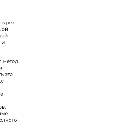
етырех
шой
ной
 и
я метод
м
ь это
де
ое
ов,
мые
олного