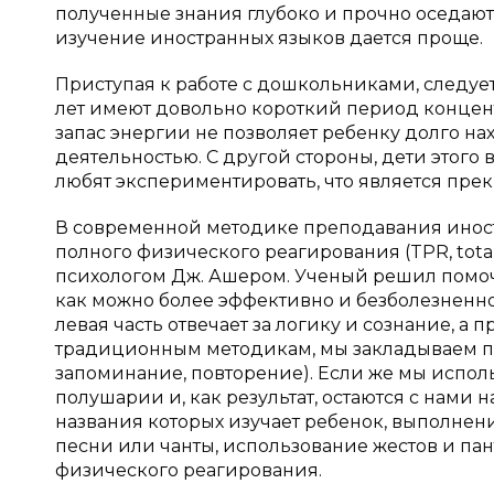
полученные знания глубоко и прочно оседают в
изучение иностранных языков дается проще.
Приступая к работе с дошкольниками, следуе
лет имеют довольно короткий период концен
запас энергии не позволяет ребенку долго н
деятельностью. С другой стороны, дети этого
любят экспериментировать, что является прек
В современной методике преподавания иност
полного физического реагирования (TPR, total
психологом Дж. Ашером. Ученый решил помочь
как можно более эффективно и безболезненно.
левая часть отвечает за логику и сознание, а
традиционным методикам, мы закладываем п
запоминание, повторение). Если же мы испо
полушарии и, как результат, остаются с нами 
названия которых изучает ребенок, выполнен
песни или чанты, использование жестов и п
физического реагирования.