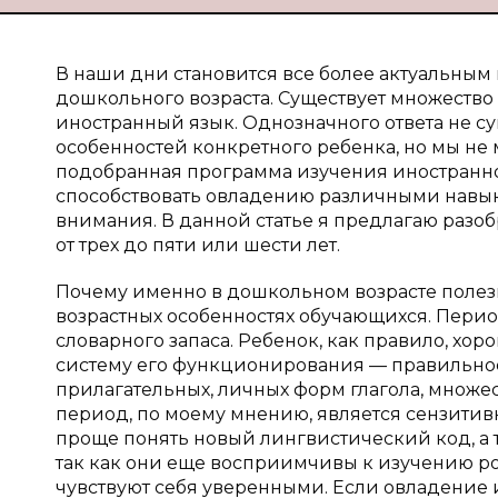
В наши дни становится все более актуальным
дошкольного возраста. Существует множество 
иностранный язык. Однозначного ответа не су
особенностей конкретного ребенка, но мы не
подобранная программа изучения иностранног
способствовать овладению различными навы
внимания. В данной статье я предлагаю разо
от трех до пяти или шести лет.
Почему именно в дошкольном возрасте полезн
возрастных особенностях обучающихся. Период
словарного запаса. Ребенок, как правило, хор
систему его функционирования — правильное
прилагательных, личных форм глагола, множес
период, по моему мнению, является сензитивн
проще понять новый лингвистический код, а 
так как они еще восприимчивы к изучению род
чувствуют себя уверенными. Если овладение 