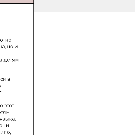
мотно
а, но и
а детям
ся в
я
т
о этот
етям
языка,
 они
ило,