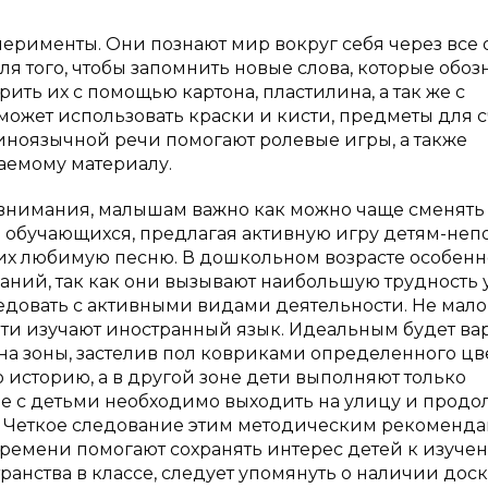
перименты. Они познают мир вокруг себя через все
ля того, чтобы запомнить новые слова, которые обоз
ть их с помощью картона, пластилина, а так же с
ожет использовать краски и кисти, предметы для с
иноязычной речи помогают ролевые игры, а также
аемому материалу.
 внимания, малышам важно как можно чаще сменять
м обучающихся, предлагая активную игру детям-неп
их любимую песню. В дошкольном возрасте особенн
ний, так как они вызывают наибольшую трудность 
едовать с активными видами деятельности. Не мало
ети изучают иностранный язык. Идеальным будет ва
на зоны, застелив пол ковриками определенного цвет
 историю, а в другой зоне дети выполняют только
 с детьми необходимо выходить на улицу и продо
е. Четкое следование этим методическим рекоменд
времени помогают сохранять интерес детей к изуче
ранства в классе, следует упомянуть о наличии дос