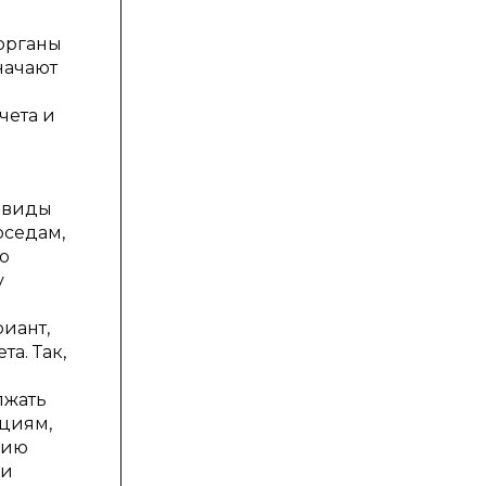
 органы
начают
чета и
 виды
оседам,
о
у
риант,
а. Так,
лжать
ациям,
нию
ки