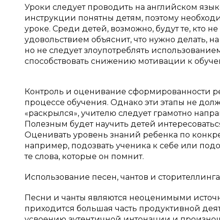
Уроки следует проводить на английском языке,
инструкции понятны детям, поэтому необход
уроке. Среди детей, возможно, будут те, кто не
удовольствием объяснит, что нужно делать, 
но не следует злоупотреблять использованием 
способствовать снижению мотивации к обуче
Контроль и оценивание сформированности р
процессе обучения. Однако эти этапы не долж
«раскрылся», учителю следует грамотно напра
Полезным будет научить детей интересоваться
Оценивать уровень знаний ребенка по конкр
например, подозвать ученика к себе или подо
те слова, которые он помнит.
Использование песен, чантов и сторителлинга
Песни и чанты являются неоценимыми источн
приходится большая часть продуктивной дея
усвоению аутентичной интонации и произношен