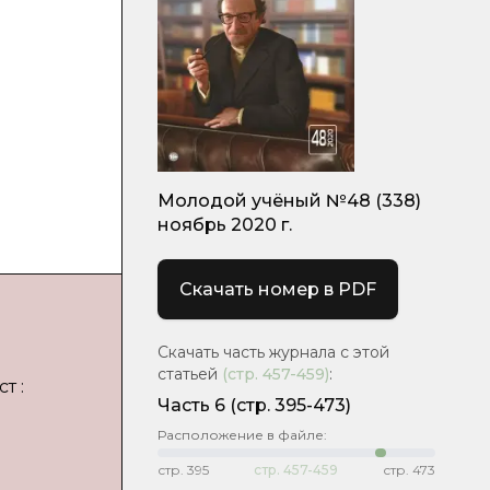
Молодой учёный №48 (338)
ноябрь 2020 г.
Скачать номер в PDF
Скачать часть журнала с этой
статьей
(стр.
457-459
)
:
т :
Часть 6
(стр. 395-473)
Расположение в файле:
стр.
395
стр.
457-459
стр.
473