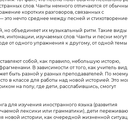
транных слов. Чанты немного отличаются от обычны
ражение коротких разговоров, связанных с
 это нечто среднее между песней и стихотворение
й, но объединяет их музыкальный ритм. Такие виды
, интонации, изучаемых слов. Чанты и песни могут
де от одного упражнения к другому, от одной темы
ставляют собой, как правило, небольшую исторю,
гменами. В зависимости от того, как учитель види
жет быть разной у разных преподавателей. По моем
то в классе для работы над новой историей. Это мо
иком на полу, где дети, расслабившись, смогут
а для изучения иностранного языка (развития
учаемой лексики или грамматики), дети переживаю
 новой истории, как очередной жизненной ситуац