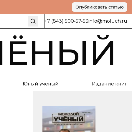
Опубликовать статью
+7 (843) 500-57-53
info@moluch.ru
ЧЁНЫЙ
Юный ученый
Издание книг