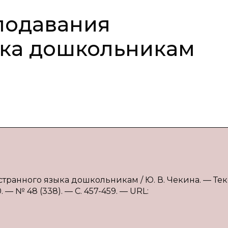
подавания
ыка дошкольникам
ранного языка дошкольникам / Ю. В. Чекина. — Текс
— № 48 (338). — С. 457-459. — URL: