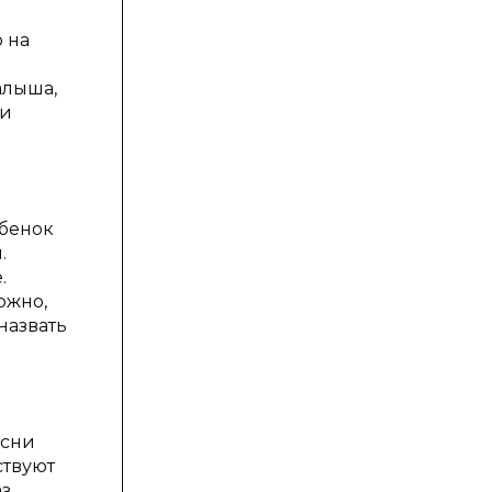
 на
алыша,
 и
ебенок
.
.
ожно,
назвать
есни
ствуют
з,