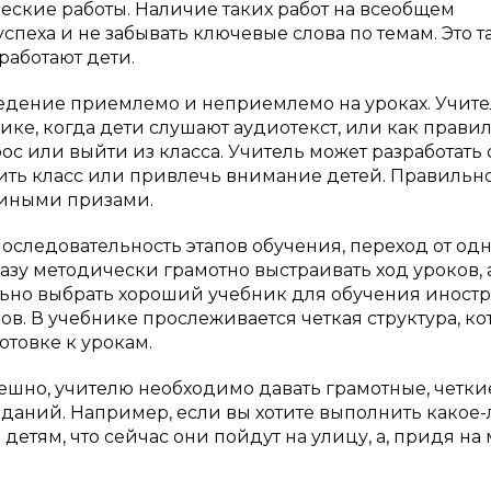
ческие работы. Наличие таких работ на всеобщем
спеха и не забывать ключевые слова по темам. Это т
работают дети.
оведение приемлемо и неприемлемо на уроках. Учит
рике, когда дети слушают аудиотекст, или как прави
ос или выйти из класса. Учитель может разработать
оить класс или привлечь внимание детей. Правильн
 иными призами.
 последовательность этапов обучения, переход от од
азу методически грамотно выстраивать ход уроков, 
льно выбрать хороший учебник для обучения иност
в. В учебнике прослеживается четкая структура, ко
товке к урокам.
спешно, учителю необходимо давать грамотные, четки
даний. Например, если вы хотите выполнить какое-
детям, что сейчас они пойдут на улицу, а, придя на 