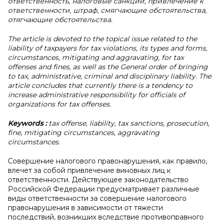
ответственность, налоговые санкции, привлечение к
ответственности, штраф, смягчающие обстоятельства,
отягчающие обстоятельства.
The article is devoted to the topical issue related to the
liability of taxpayers for tax violations, its types and forms,
circumstances, mitigating and aggravating, for tax
offenses and fines, as well as the General order of bringing
to tax, administrative, criminal and disciplinary liability. The
article concludes that currently there is a tendency to
increase administrative responsibility for officials of
organizations for tax offenses.
Keywords
:
tax offense, liability, tax sanctions, prosecution,
fine, mitigating circumstances, aggravating
circumstances.
Совершение налогового правонарушения, как правило,
влечет за собой привлечение виновных лиц к
ответственности. Действующее законодательство
Российской Федерации предусматривает различные
виды ответственности за совершение налогового
правонарушения в зависимости от тяжести
последствий, возникших вследствие противоправного