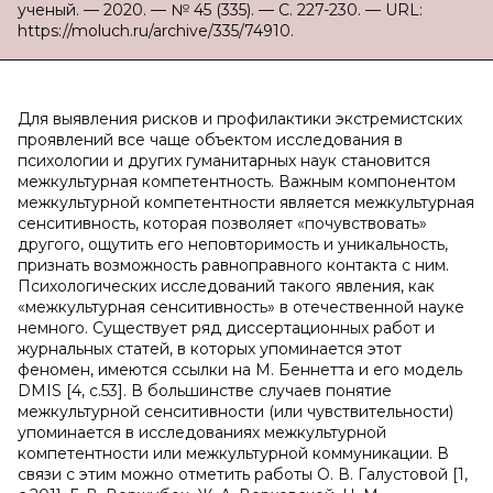
ученый. — 2020. — № 45 (335). — С. 227-230. — URL:
https://moluch.ru/archive/335/74910.
Для выявления рисков и профилактики экстремистских
проявлений все чаще объектом исследования в
психологии и других гуманитарных наук становится
межкультурная компетентность. Важным компонентом
межкультурной компетентности является межкультурная
сенситивность, которая позволяет «почувствовать»
другого, ощутить его неповторимость и уникальность,
признать возможность равноправного контакта с ним.
Психологических исследований такого явления, как
«межкультурная сенситивность» в отечественной науке
немного. Существует ряд диссертационных работ и
журнальных статей, в которых упоминается этот
феномен, имеются ссылки на М. Беннетта и его модель
DMIS [4, с.53]. В большинстве случаев понятие
межкультурной сенситивности (или чувствительности)
упоминается в исследованиях межкультурной
компетентности или межкультурной коммуникации. В
связи с этим можно отметить работы О. В. Галустовой [1,