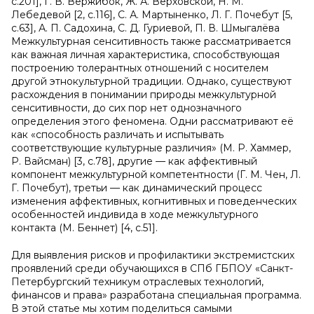
с.201], Г. В. Вержибок, Ж. А. Верховской, Н. М.
Лебедевой [2, с.116], С. А. Мартыненко, Л. Г. Почебут [5,
с.63], А. П. Садохина, С. Д. Гуриевой, П. В. Шмыгалёва
Межкультурная сенситивность также рассматривается
как важная личная характеристика, способствующая
построению толерантных отношений с носителем
другой этнокультурной традиции. Однако, существуют
расхождения в понимании природы межкультурной
сенситивности, до сих пор нет однозначного
определения этого феномена. Одни рассматривают её
как «способность различать и испытывать
соответствующие культурные различия» (М. Р. Хаммер,
Р. Вайсман) [3, с.78], другие — как аффективный
компонент межкультурной компетентности (Г. М. Чен, Л.
Г. Почебут), третьи — как динамический процесс
изменения аффективных, когнитивных и поведенческих
особенностей индивида в ходе межкультурного
контакта (М. Беннет) [4, с.51].
Для выявления рисков и профилактики экстремистских
проявлений среди обучающихся в СПб ГБПОУ «Санкт-
Петербургский техникум отраслевых технологий,
финансов и права» разработана специальная программа.
В этой статье мы хотим поделиться самыми