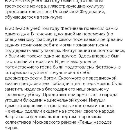
В 2014–2015 учебном году были подготовлены
творческие номера, иллюстрирующие культуру
представителя этноса Российской Федерации,
обучающегося в техникуме.
В 2015–2016 учебном году Фестиваль превысил рамки
одного дня. В течение двух дней на переменах (по
специальному графику) в самой посещаемой рекреации
здания техникума ребята могли познакомиться и
поддержать выступающих. Выступления не повторялись,
и были не похожи одно на другое. Здесь впервые был
настоящий интерактив. В день выступления
потомственного грека были подготовлены фотозоны, в
которых каждый мог почувствовать себя
древнегреческим богом. Скромного в повседневной
жизни представителя кабардинцев теперь можно было
заметить издалека благодаря его национальному
головному убору. Представители армянского народа
угощали блюдами национальной кухни. Ингуши
демонстрировали национальные костюмы и танцы.
Чеченцы сделали акцент на истории своего народа.
Закрывался фестиваль концертом творческих
коллективов Московского района «Танцы народов
мира».