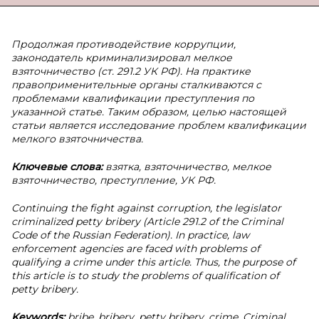
Продолжая противодействие коррупции,
законодатель криминализировал мелкое
взяточничество (ст. 291.2 УК РФ). На практике
правоприменительные органы сталкиваются с
проблемами квалификации преступления по
указанной статье. Таким образом, целью настоящей
статьи является исследование проблем квалификации
мелкого взяточничества.
Ключевые слова:
взятка, взяточничество, мелкое
взяточничество, преступление, УК РФ.
Continuing the fight against corruption, the legislator
criminalized petty bribery (Article 291.2 of the Criminal
Code of the Russian Federation). In practice, law
enforcement agencies are faced with problems of
qualifying a crime under this article. Thus, the purpose of
this article is to study the problems of qualification of
petty bribery.
Keywords:
bribe, bribery, petty bribery, crime, Criminal