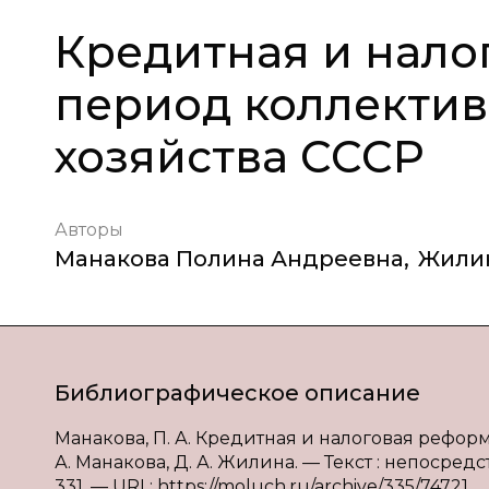
Кредитная и нало
период коллектив
хозяйства СССР
Авторы
Манакова Полина Андреевна
,
Жилин
Библиографическое описание
Манакова, П. А. Кредитная и налоговая рефор
А. Манакова, Д. А. Жилина. — Текст : непосредс
331. — URL: https://moluch.ru/archive/335/74721.