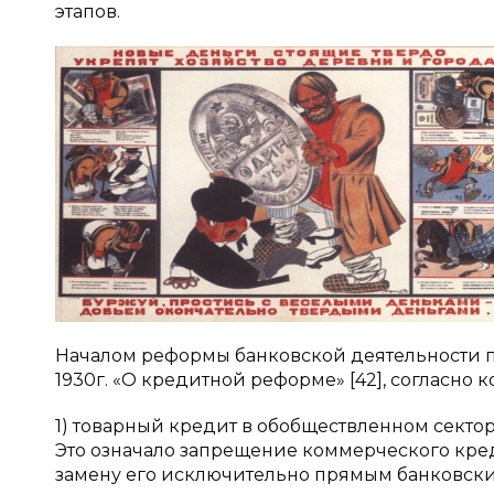
этапов.
Началом реформы банковской деятельности п
1930г. «О кредитной реформе» [42], согласно к
1) товарный кредит в обобществленном секто
Это означало запрещение коммерческого кре
замену его исключительно прямым банковск