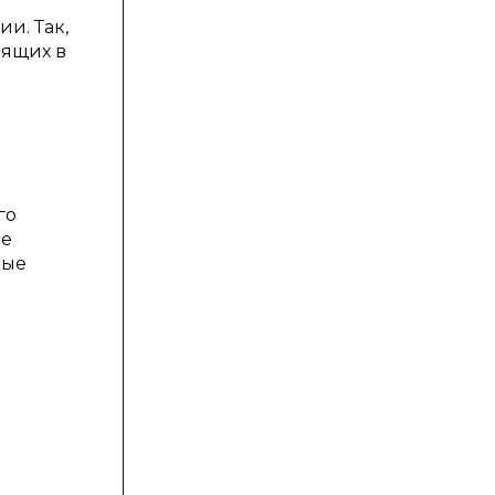
и. Так,
дящих в
го
не
рые