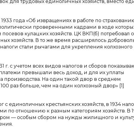
вок для трудовых единоличных хозяйств, вместо ед
 1933 года «Об извращениях в работе по страховани
политически проверенными кадрами в ходе которы
посевов кулацких хозяйств. ЦК ВКП(б) потребовал 
ных хозяйств. В то же время расширялось добровол
алоги стали рычагами для укрепления колхозного 
 г. с учетом всех видов налогов и сборов показываю
 платежи превышали весь доход, и для их уплаты
а производства. На один такой двор в среднем
00 раз больше, чем на один колхозный двор» [1]
 с единоличных крестьянских хозяйств, в 1934 нало
 по отношению к разным категориям хозяйств. В 1
ором — особым сбором на нужды жилищного и культ
ения.