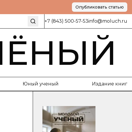
Опубликовать статью
+7 (843) 500-57-53
info@moluch.ru
ЧЁНЫЙ
Юный ученый
Издание книг