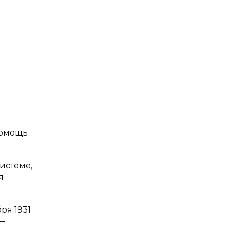
помощь
истеме,
я
ря 1931
 —