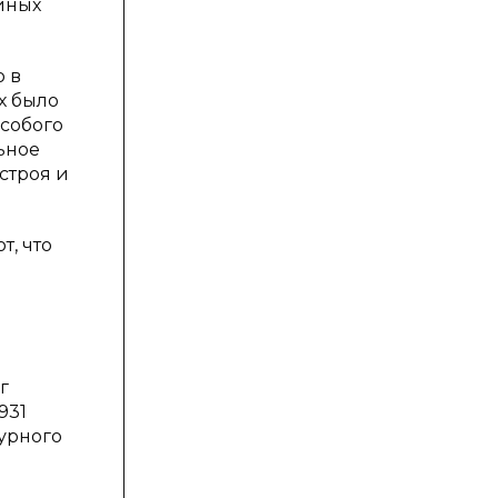
иных
ю в
х было
особого
ьное
строя и
т, что
г
931
урного