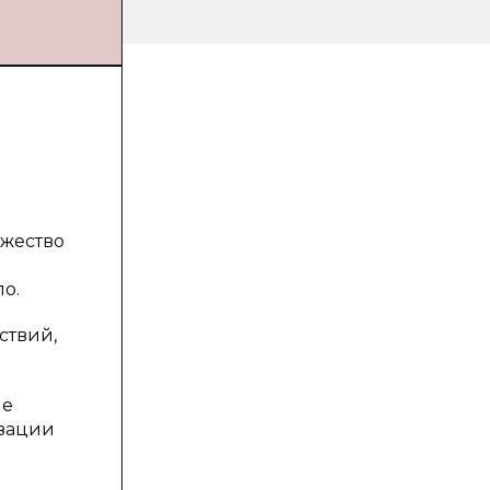
ожество
о.
ствий,
ые
изации