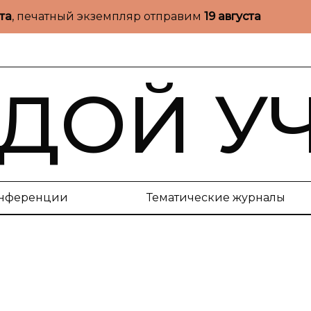
ста
, печатный экземпляр отправим
19 августа
ДОЙ У
нференции
Тематические журналы