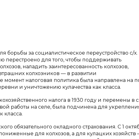
я борьбы за социалистическое переустройство с/х.
ю перестроено для того, чтобы поддерживать
лхозов, наладить заинтересованность колхозов,
втрашних колхозников — в развитии
 же момент налоговая политика была направлена на 
ревни и уничтожению кулачества как класса.
охозяйственного налога в 1930 году и перемены в с
овой работы на селе, была подчинена для укреплени
к класса.
кого обязательного окладного страхования. С 1 октяб
ониженные для колхозов, а для кулацких хозяйств