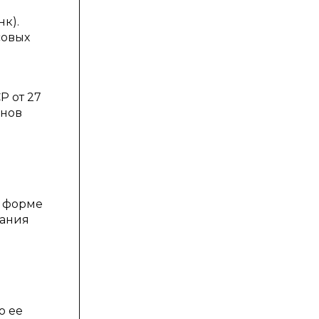
к).
совых
Р от 27
анов
в форме
вания
о ее