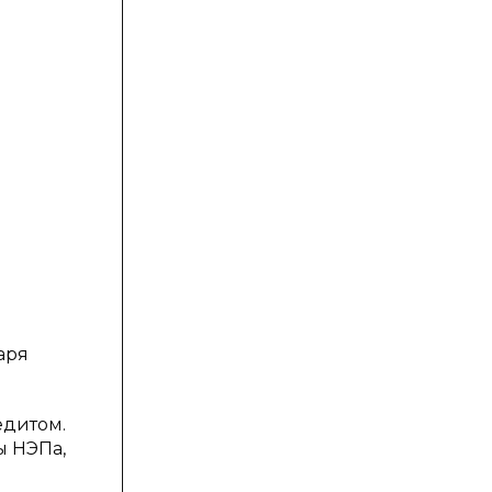
аря
едитом.
ы НЭПа,