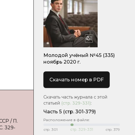
Молодой учёный №45 (335)
ноябрь 2020 г.
Скачать номер в PDF
Скачать часть журнала с этой
статьей
(стр.
329-331
)
:
Часть 5
(стр. 301-379)
Расположение в файле:
СР / П.
. 329-
стр.
301
стр.
329-331
стр.
379