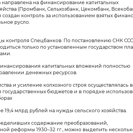
ла направлена на финансирование капитальных
яйства (Промбанк, Сельхозбанк, Цекомбанк, Всекобан
л создан контроль за использованием взятых финан
ьное русло.
ы контроля Спецбанков. По постановлению СНК ССС
одиться только по установленным государством пл
ами.
финансирования капитальных вложений полностью
правлении денежных ресурсов.
ства и усиление колхозного строя осуществлялась 
 государственных бюджетов и в порядке использо
борах
е 19,4 млрд рублей на нужды сельского хозяйства.
пределивших содержание преобразований,
ой реформы 1930–32 гг., можно выделить нескольк