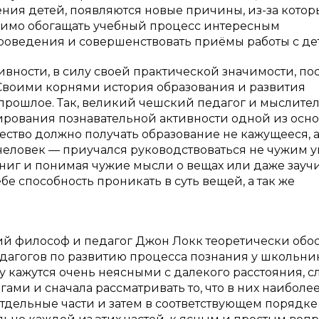
ния детей, появляются новые причины, из-за котор
одимо обогащать учебный процесс интересным
оведения и совершенствовать приёмы работы с де
ности, в силу своей практической значимости, по
 Своими корнями история образования и развития
прошлое. Так, великий чешский педагог и мыслител
ирования познавательной активности одной из осн
ство должно получать образование не кажущееся, 
 человек — приучался руководствоваться не чужим у
книг и понимая чужие мысли о вещах или даже зауч
ебе способность проникать в суть вещей, а так же
.
кий философ и педагог Джон Локк теоретически обо
агогов по развитию процесса познания у школьник
у кажутся очень неясными с далекого расстояния, с
ми и сначала рассматривать то, что в них наиболе
 отдельные части и затем в соответствующем порядке