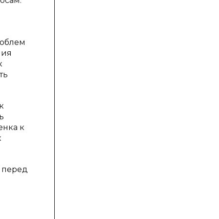
осам.
pоблем
ния
к
ть
к
ь
енка к
х
 перед