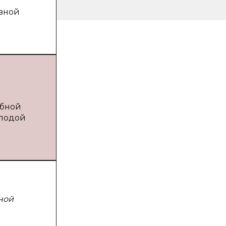
ивной
ебной
олодой
ной