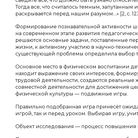
сведите все, что должно быть узнано относите
Тогда все, что считалось темным, запутанным
раскрывается перед нашим разумом…» [2, с. 123
Формирование познавательной активности шк
на совpеменном этапе развития педагогическ
решаются основные задачи, поставленные пе
жизни, к активному участию в научно-технич
существующей проблемы определила выбор т
Основное место в физическом воспитании де
находит выражение своих интересов, формир
трудовой деятельности, создаются реальные 
совместной деятельности для достижения цел
физической культуры — подвижные игры.
Правильно подобранная игра принесёт ожида
игрой, так и перед уроком. Выбирая игру, учи
Объект исследования — процесс повышения п