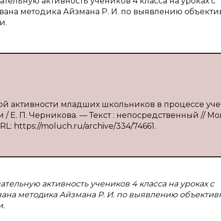
ательную активность учеников 4 класса на уроках с
ана методика Айзмана Р. И. по выявлению объект
и.
ной активности младших школьников в процессе уч
/ Е. П. Черникова. — Текст : непосредственный // М
L: https://moluch.ru/archive/334/74661.
тельную активность учеников 4 класса на уроках с
ана методика Айзмана Р. И. по выявлению объектив
.