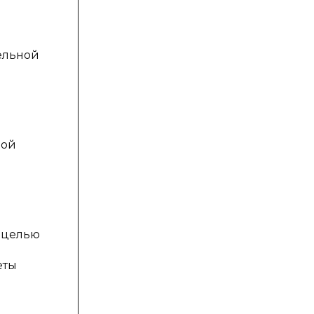
тельной
ной
 целью
еты