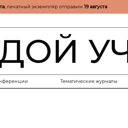
ста
, печатный экземпляр отправим
19 августа
ДОЙ У
нференции
Тематические журналы