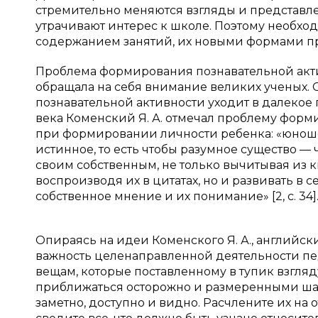
стремительно меняются взгляды и представле
утрачивают интерес к школе. Поэтому необх
содержанием занятий, их новыми формами пр
Проблема формирования познавательной актив
обращала на себя внимание великих ученых.
познавательной активности уходит в далекое 
века Коменский Я. А. отмечал проблему форм
при формировании личности ребенка: «юноше
истинное, то есть чтобы разумное существо —
своим собственным, не только вычитывая из 
воспроизводя их в цитатах, но и развивать в с
собственное мнение и их понимание» [2, с. 34]
Опираясь на идеи Коменского Я. А., английс
важность целенаправленной деятельности пед
вещам, которые поставленному в тупик взгляд
приближаться осторожно и размеренными шага
заметно, доступно и видно. Расчлените их на