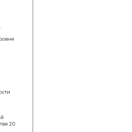
.
уровня
ости
ой
тве 20