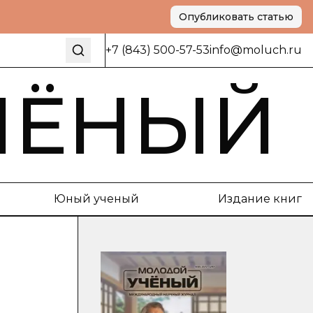
Опубликовать статью
+7 (843) 500-57-53
info@moluch.ru
ЧЁНЫЙ
Юный ученый
Издание книг