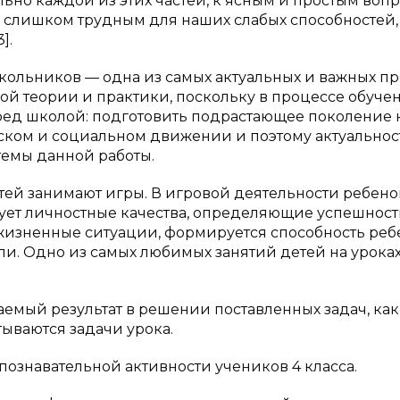
льно каждой из этих частей, к ясным и простым вопр
 и слишком трудным для наших слабых способностей,
].
ольников — одна из самых актуальных и важных п
ой теории и практики, поскольку в процессе обуче
ред школой: подготовить подрастающее поколение 
еском и социальном движении и поэтому актуальнос
емы данной работы.
тей занимают игры. В игровой деятельности ребено
ует личностные качества, определяющие успешност
жизненные ситуации, формируется способность реб
и. Одно из самых любимых занятий детей на урока
емый результат в решении поставленных задач, как
тываются задачи урока.
ознавательной активности учеников 4 класса.