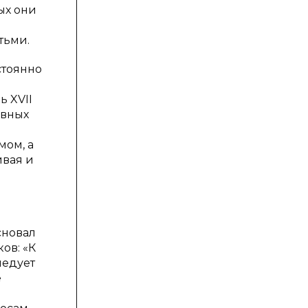
ых они
тьми.
стоянно
ь XVII
овных
а
мом, а
ивая и
сновал
ов: «К
ледует
е