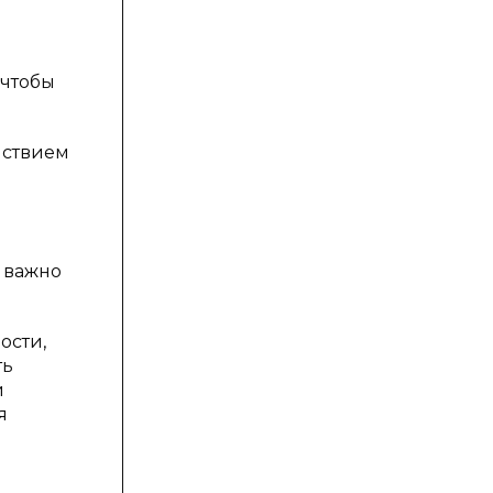
 чтобы
йствием
 важно
ости,
ть
й
я