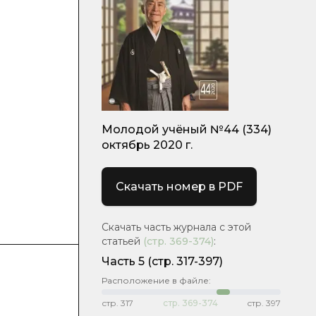
Молодой учёный №44 (334)
октябрь 2020 г.
Скачать номер в PDF
Скачать часть журнала с этой
статьей
(стр.
369-374
)
:
Часть 5
(стр. 317-397)
Расположение в файле:
стр.
317
стр.
369-374
стр.
397