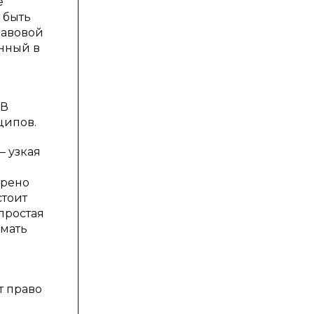
е
 быть
равовой
нный в
 В
ципов.
— узкая
трено
стоит
простая
имать
т право