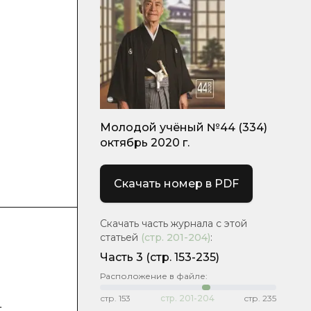
Молодой учёный №44 (334)
октябрь 2020 г.
Скачать номер в PDF
Скачать часть журнала с этой
статьей
(стр.
201-204
)
:
Часть 3
(стр. 153-235)
Расположение в файле:
стр.
153
стр.
201-204
стр.
235
т