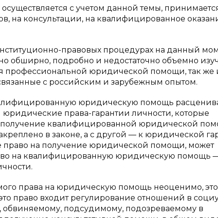
осуществляется с учетом данной темы, принимаетс
в, на консультации, на квалифицированное оказан
онституционно-правовых процедурах на данный мо
чно обширно, подробно и недостаточно объемно изу
ия профессиональной юридической помощи, так же 
связанные с российским и зарубежным опытом.
квалифицированную юридическую помощь расценив
ны юридические права-гарантии личности, которые
на получение квалифицированной юридической пом
 закреплено в законе, а с другой — к юридической г
вое право на получение юридической помощи, может
право на квалифицированную юридическую помощь 
ичности.
ого права на юридическую помощь неоценимо, это
В это право входит регулирование отношений в соци
ти, обвиняемому, подсудимому, подозреваемому в