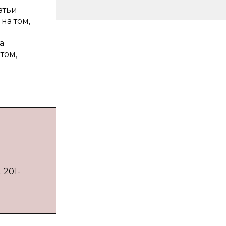
атьи
на том,
а
том,
м
 201-