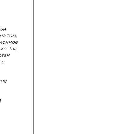
тьи
на том,
ционное
е. Так,
отан
го
кие
а