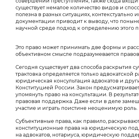
совершении преступления, также сюда входи
существует немалое количество видов и спос
полезна в разных ситуациях, контекстуально 
документации приводит к выводу, что понын
научной среде подход к определению этого пр
Это право может принимать две формы и расс
объективном смысле подразумевается правов
Сегодня существует два способа раскрытия 
трактовка определяется только адвокатской 
юридическая консультация адвокатов и других
Конституцией России. Закон предусматривает
упомянуть право на консультации. В результ
правовая поддержка. Даже если в деле замеш
участие и играть поистине неоценимую роль.
Субъективные права, как правило, раскрываю
конституционные права на юридическую подд
на адвокатов, нотариуса, юридическую подде