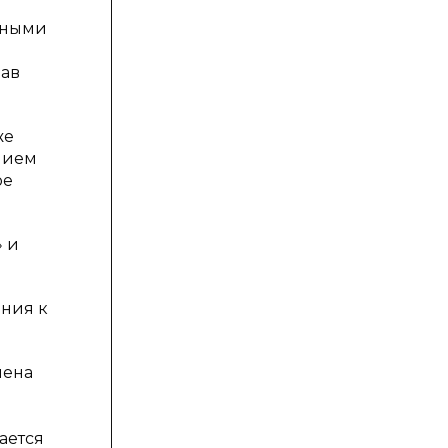
нными
рав
же
нием
ое
 и
ания к
лена
ается