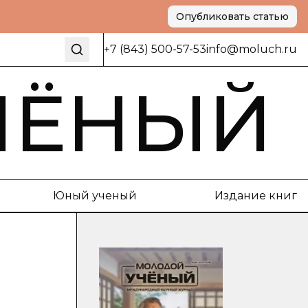
Опубликовать статью
+7 (843) 500-57-53
info@moluch.ru
ЧЁНЫЙ
Юный ученый
Издание книг