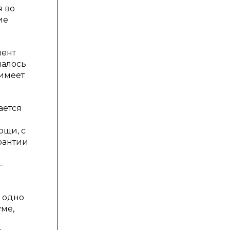
я во
ие
мент
чалось
имеет
ается
ощи, с
арантии
—
 одно
уме,