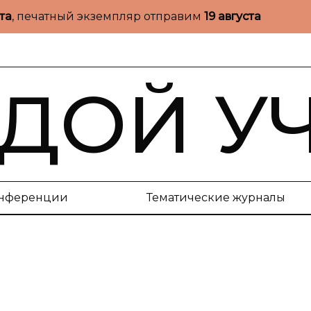
ста
, печатный экземпляр отправим
19 августа
ДОЙ У
нференции
Тематические журналы