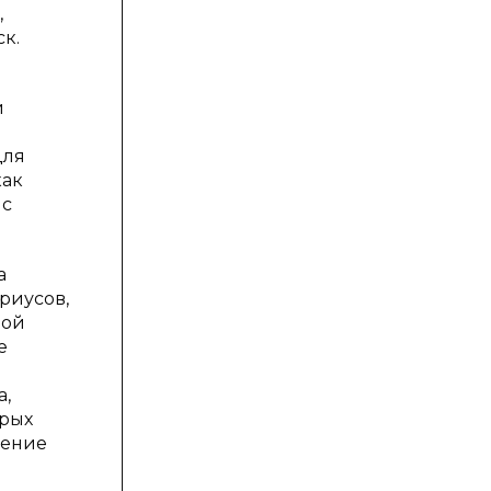
,
к.
и
для
как
 с
а
риусов,
ной
е
а,
орых
нение