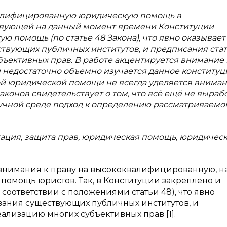
квалифицированную юридическую помощь в
твующей на данный момент времени Конституции
ю помощь (по статье 48 Закона), что явно оказывает
твующих публичных институтов, и предписания ста
бъективных прав. В работе акцентируется внимание 
и недостаточно объемно изучается данное конститу
 юридической помощи не всегда уделяется внимани
конов свидетельствует о том, что всё ещё не выраб
учной среде подход к определению рассматриваемо
тация, защита прав, юридическая помощь, юридичес
 внимания к праву на высококвалифицированную, н
помощь юристов. Так, в Конституции закреплено и
оответствии с положениями статьи 48), что явно
ания существующих публичных институтов, и
еализацию многих субъективных прав [1].