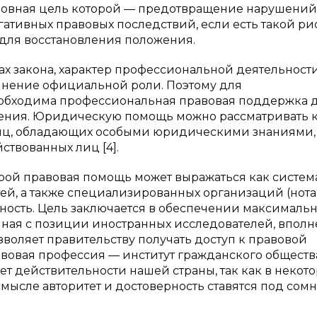
новная цель которой — предотвращение нарушений
ативных правовых последствий, если есть такой рис
 для восстановления положения.
х закона, характер профессиональной деятельност
олнение официальной роли. Поэтому для
обходима профессиональная правовая поддержка 
чения. Юридическую помощь можно рассматривать 
иц, обладающих особыми юридическими знаниями,
ствованных лиц [4].
орой правовая помощь может выражаться как систем
й, а также специализированных организаций (нота
ьность. Цель заключается в обеспечении максималь
иная с позиции иностранных исследователей, вполн
зволяет правительству получать доступ к правовой
вовая профессия — институт гражданского обществ
ет действительности нашей страны, так как в некот
 смысле авторитет и достоверность ставятся под сом