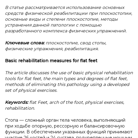
В статье рассматривается использование основных
средств физической реабилитации при плоскостопии,
основные виды и степени плоскостопие, методы
устранения данной патологии с помощью
разработанного комплекса физических упражнений.
Ключевые слова:
плоскостопие, свод стопы,
физические упражнения, реабилитация.
Basic rehabilitation measures for flat feet
The article discusses the use of basic physical rehabilitation
tools for flat feet, the main types and degrees of flat feet,
methods of eliminating this pathology using a developed
set of physical exercises.
Keywords:
flat Feet, arch of the foot, physical exercises,
rehabilitation.
Стопа — сложный орган тела человека, выполняющий
при ходьбе опорную, рессорную и балансировочную
функции. В обеспечении указанных функций принимают
участие 26 костей и 24 сустава, подкрепленные мощным