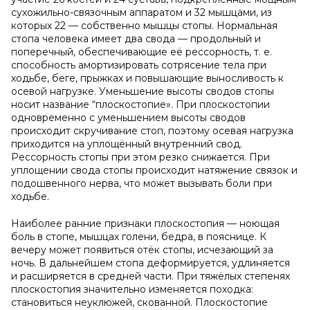
сухожильно-связочным аппаратом и 32 мышцами, из
которых 22 — собственно мышцы стопы. Нормальная
стопа человека имеет два свода — продольный и
поперечный, обеспечивающие её рессорность, т. е.
способность амортизировать сотрясение тела при
ходьбе, беге, прыжках и повышающие выносливость к
осевой нагрузке. Уменьшение высоты сводов стопы
носит название “плоскостопие». При плоскостопии
одновременно с уменьшением высоты сводов
происходит скручивание стоп, поэтому осевая нагрузка
приходится на уплощённый внутренний свод.
Рессорность стопы при этом резко снижается. При
уплощении свода стопы происходит натяжение связок и
подошвенного нерва, что может вызывать боли при
ходьбе.
Наиболее ранние признаки плоскостопия — ноющая
боль в стопе, мышцах голени, бедра, в пояснице. К
вечеру может появиться отёк стопы, исчезающий за
ночь. В дальнейшем стопа деформируется, удлиняется
и расширяется в средней части. При тяжёлых степенях
плоскостопия значительно изменяется походка:
становиться неуклюжей, скованной. Плоскостопие