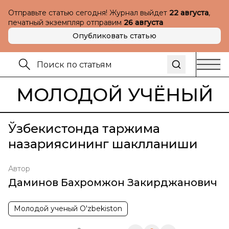
Отправьте статью сегодня! Журнал выйдет
22 августа
,
печатный экземпляр отправим
26 августа
Опубликовать статью
МОЛОДОЙ УЧЁНЫЙ
Ўзбекистонда таржима
назариясининг шаклланиши
Автор
Даминов Бахромжон Закирджанович
Молодой ученый O'zbekiston