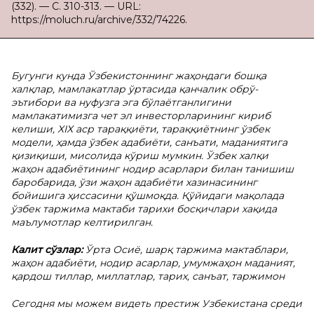
(332). — С. 310-313. — URL:
https://moluch.ru/archive/332/74226.
Бугунги кунда Ўзбекистоннинг жаҳондаги бошқа
халқлар, мамлакатлар ўртасида қанчалик обрў-
эътибори ва нуфузга эга бўлаётганлигини
мамлакатимизга чет эл инвесторларининг кириб
келиши, ХIХ аср тараққиёти, тараққиётнинг ўзбек
модели, ҳамда ўзбек адабиёти, санъати, маданиятига
қизиқиши, мисолида кўриш мумкин. Ўзбек халқи
жаҳон адабиётининг нодир асарлари билан танишиш
баробарида, ўзи жаҳон адабиёти хазинасининг
бойишига ҳиссасини қўшмоқда. Қўйидаги мақолада
ўзбек таржима мактаби тарихи босқичлари хақида
маълумотлар келтирилган.
Калит сўзлар:
Ўрта Осиё, шарқ таржима мактаблари,
жаҳон адабиёти, нодир асарлар, умумжаҳон маданият,
қардош тиллар, миллатлар, тарих, санъат, таржимон
Сегодня мы можем видеть престиж Узбекистана среди