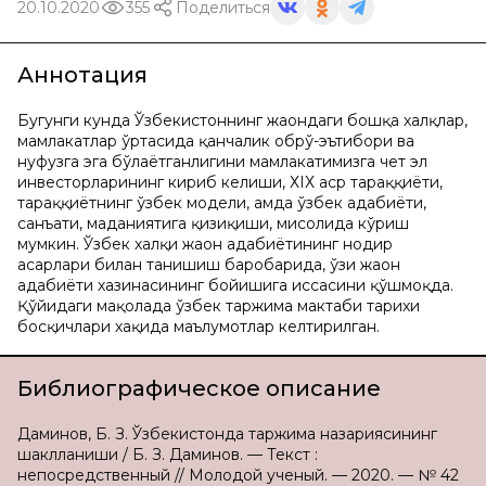
20.10.2020
355
Поделиться
Аннотация
Бугунги кунда Ўзбекистоннинг жаҳондаги бошқа халқлар,
мамлакатлар ўртасида қанчалик обрў-эътибори ва
нуфузга эга бўлаётганлигини мамлакатимизга чет эл
инвесторларининг кириб келиши, ХIХ аср тараққиёти,
тараққиётнинг ўзбек модели, ҳамда ўзбек адабиёти,
санъати, маданиятига қизиқиши, мисолида кўриш
мумкин. Ўзбек халқи жаҳон адабиётининг нодир
асарлари билан танишиш баробарида, ўзи жаҳон
адабиёти хазинасининг бойишига ҳиссасини қўшмоқда.
Қўйидаги мақолада ўзбек таржима мактаби тарихи
босқичлари хақида маълумотлар келтирилган.
Библиографическое описание
Даминов, Б. З. Ўзбекистонда таржима назариясининг
шаклланиши / Б. З. Даминов. — Текст :
непосредственный // Молодой ученый. — 2020. — № 42