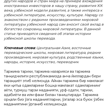
других народов и стран мира на примере вхождения
иностранных инвесторов в нашу страну, развития XIX
века, узбекской модели развития, а также интереса к
узбекской литературе, искусству, культуре. Наряду со
знакомством с редкими произведениями мировой
литературы узбекский народ сам вносит свой вклад в
богатство сокровищ мировой литературы. В данной
статье приводятся сведения об этапах истории
узбекской школы перевода.
Ключевые слова:
Центральная Азия, восточные
переводческие школы, мировая литература, редкие
произведения, мировая культура, родственные языки,
народы, история, искусство, переводчик
Таржима тарихи, таржима назарияси ва таржима
танқидчилиги республикамизда анча йиллардан бери
тараққиёт этиб келмоқда. Айнан таржима бир мамлакат
ёки қитъа одамларини бошқа мамлакат одамларининг
ҳаёти, турмуш тарзи маданияти, урф-одати, тарихи,
адабиёти ва илм-фани билан таништиради. Таржима
орқали биз ўзга маданиятларни, ўзгалар эса буюк ўзбек
маданиятини ўрганиб келишмоқда.