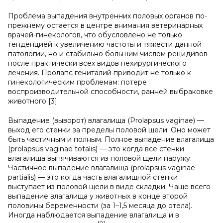
Проблема выпадения внутренних половых органов по-
прежнему остается в центре внимания ветеринарных
врачей-гинекологов, что обусловлено не только
тенденцией к увеличению частоты и тяжести данной
патологии, но и стабильно большим числом рецидивов
после практически всех видов нехирургического
лечения. Пролапс гениталий приводит не только к
гинекологическим проблемам: потере
воспроизводительной способности, ранней выбраковке
животного [3].
Выпадение (выворот) влагалища (Prolapsus vaginae) —
выход его стенки за пределы половой щели. Оно может
быть частичным и полным. Полное выпадение влагалища
(prolapsus vaginae totalis) — это когда все стенки
влагалища выпячиваются из половой щели наружу.
Частичное выпадение влагалища (prolapsus vaginae
partialis) — это когда часть влагалищной стенки
выступает из половой щели в виде складки. Чаще всего
выпадение влагалища у животных в конце второй
половины беременности (за 1–1,5 месяца до отела).
Иногда наблюдается выпадение влагалища и в