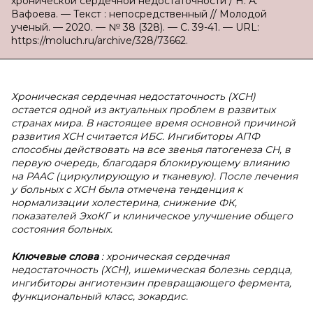
хронической сердечной недостаточности / Н. А.
Вафоева. — Текст : непосредственный // Молодой
ученый. — 2020. — № 38 (328). — С. 39-41. — URL:
https://moluch.ru/archive/328/73662.
Хроническая сердечная недостаточность (ХСН)
остается одной из актуальных проблем в развитых
странах мира. В настоящее время основной причиной
развития ХСН считается ИБС. Ингибиторы АПФ
способны действовать на все звенья патогенеза СН, в
первую очередь, благодаря блокирующему влиянию
на РААС (циркулирующую и тканевую). После лечения
у больных с ХСН была отмечена тенденция к
нормализации холестерина, снижение ФК,
показателей ЭхоКГ и клиническое улучшение общего
состояния больных.
Ключевые слова
: хроническая сердечная
недостаточность (ХСН), ишемическая болезнь сердца,
ингибиторы ангиотензин превращающего фермента,
функциональный класс, зокардис.