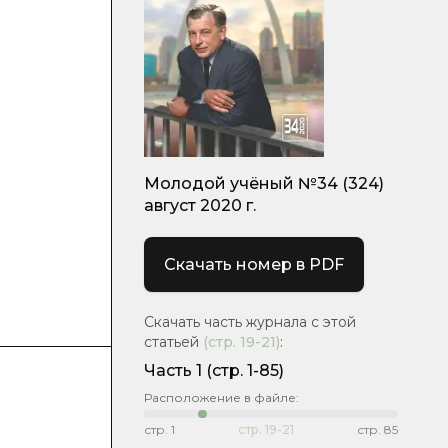
Молодой учёный №34 (324)
август 2020 г.
Скачать номер в PDF
Скачать часть журнала с этой
статьей
(стр.
19-21
)
:
Часть 1
(стр. 1-85)
Расположение в файле:
стр.
1
стр.
19-21
стр.
85