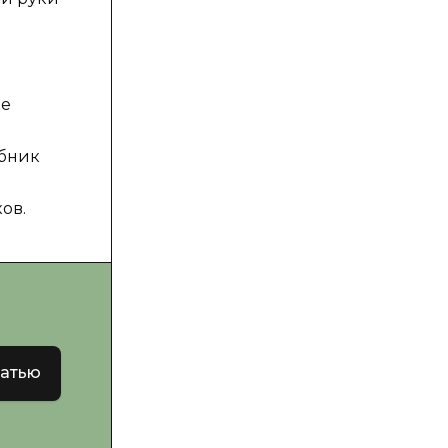
ое
ебник
ов.
татью