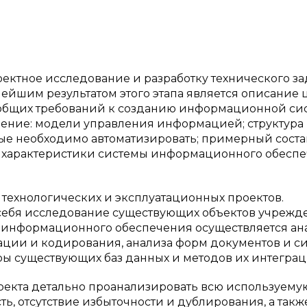
ектное исследование и разработку технического з
нейшим результатом этого этапа является описание 
 общих требований к созданию информационной си
чнение: модели управления информацией; структура
рые необходимо автоматизировать; примерный соста
е характеристики системы информационного обесп
 технологических и эксплуатационных проектов.
 себя исследование существующих объектов учрежд
ач информационного обеспечения осуществляется ан
ции и кодирования, анализа форм документов и с
ры существующих баз данных и методов их интеграц
роекта детально проанализировать всю используему
ь, отсутствие избыточности и дублирования, а такж