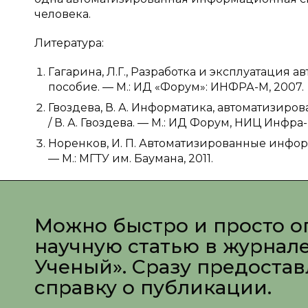
человека.
Литература:
Гагарина, Л.Г., Разработка и эксплуатация
пособие. — М.: ИД «Форум»: ИНФРА-М, 2007.
Гвоздева, В. А. Информатика, автоматизир
/ В. А. Гвоздева. — М.: ИД Форум, НИЦ Инфра-
Норенков, И. П. Автоматизированные инфор
— М.: МГТУ им. Баумана, 2011.
Можно быстро и просто о
научную статью в журнал
Ученый». Сразу предоста
справку о публикации.