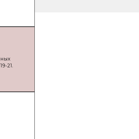
ьных
9-21.