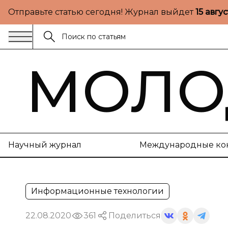
Отправьте статью сегодня! Журнал выйдет
15 авгу
МОЛО
Научный журнал
Международные ко
Информационные технологии
22.08.2020
361
Поделиться