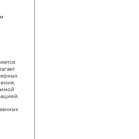
ым
яется
агает
нерных
ления,
димой
рацией.
ованных