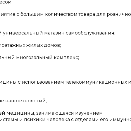
есом;
приятие с большим количеством товара для розничн
ный универсальный магазин самообслуживания;
малоэтажных жилых домов;
ательный многозальный комплекс;
дицины с использованием телекоммуникационных 
е нанотехнологий;
тей медицины, занимающаяся изучением
стемы и психики человека с отделами его иммунн