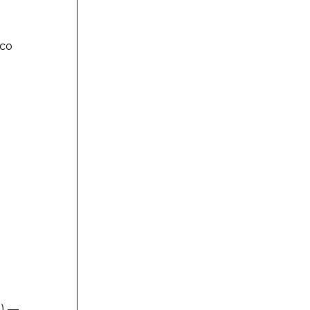
со
а) —