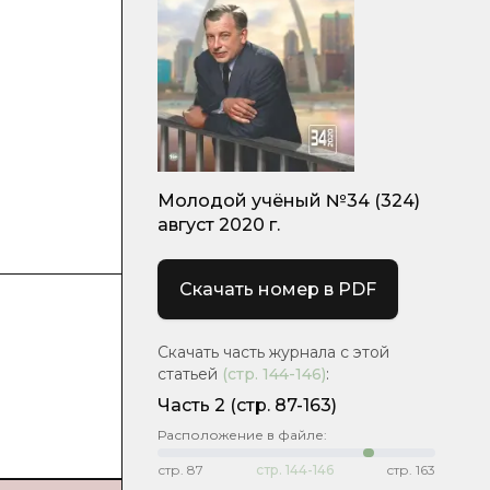
Молодой учёный №34 (324)
август 2020 г.
Скачать номер в PDF
Скачать часть журнала с этой
статьей
(стр.
144-146
)
:
Часть 2
(стр. 87-163)
Расположение в файле:
стр.
87
стр.
144-146
стр.
163