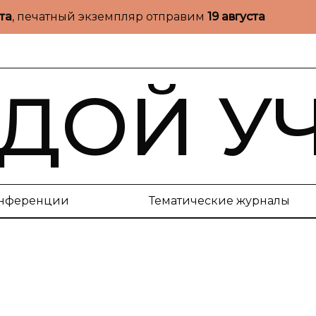
ста
, печатный экземпляр отправим
19 августа
ДОЙ У
нференции
Тематические журналы