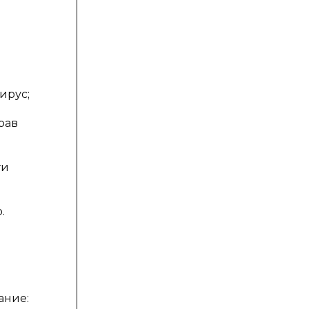
ирус;
рав
ти
.
ание: