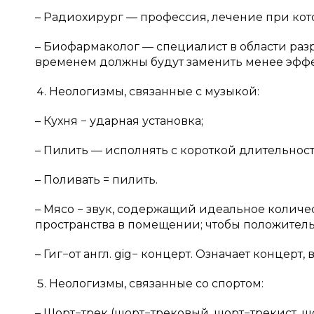
– Радиохирург — профессия, лечение при кот
– Биофармаколог — специалист в области раз
временем должны будут заменить менее эфф
Неологизмы, связанные с музыкой:
– Кухня − ударная установка;
– Пилить — исполнять с короткой длительност
– Поливать = пилить.
– Мясо − звук, содержащий идеальное количес
пространства в помещении; чтобы положитель
– Гиг−от англ. gig− концерт. Означает концерт,
Неологизмы, связанные со спортом:
– Шорт−трек (шорт−трековый, шорт−трекист, шор