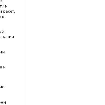
 в
угие
 ракет,
 в
ый
оздания
ими
а и
ние
они