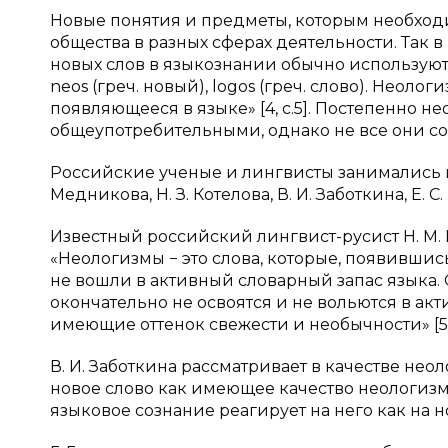
Новые понятия и предметы, которым необходи
общества в разных сферах деятельности. Так 
новых слов в языкознании обычно используют
neos (греч. новый), logos (греч. слово). Неоло
появляющееся в языке» [4, с.5]. Постепенно н
общеупотребительными, однако не все они со
Российские ученые и лингвисты занимались воп
Медникова, Н. З. Котелова, В. И. Заботкина, Е. С
Известный российский лингвист-русист Н. М
«Неологизмы − это слова, которые, появивши
не вошли в активный словарный запас языка. 
окончательно не освоятся и не вольются в ак
имеющие оттенок свежести и необычности» [5, с
В. И. Заботкина рассматривает в качестве нео
новое слово как имеющее качество неологизма
языковое сознание реагирует на него как на ново