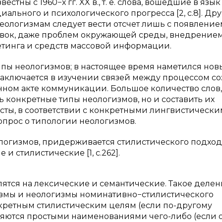
стны с 1960−х гг. XX в., т. е. слова, вошедшие в язык
иального и психологического прогресса [2, с.8]. Др
еологизмам следует вести отсчет лишь с появлением
овок, даже проблем окружающей среды, внедрением
етинга и средств массовой информации.
ипы неологизмов; в настоящее время наметился нов
заключается в изучении связей между процессом с
нном акте коммуникации. Большое количество слов,
ь конкретные типы неологизмов, но и составить их
ты, в соответствии с конкретными лингвистическ
опрос о типологии неологизмов.
еологизмов, придерживается стилистического подход
и стилистические [1, с.262].
лятся на лексические и семантические. Такое деле
измы и неологизмы номинативно−стилистического
онкретным стилистическим целям (если по-другому
вляются простыми наименованиями чего-либо (если 