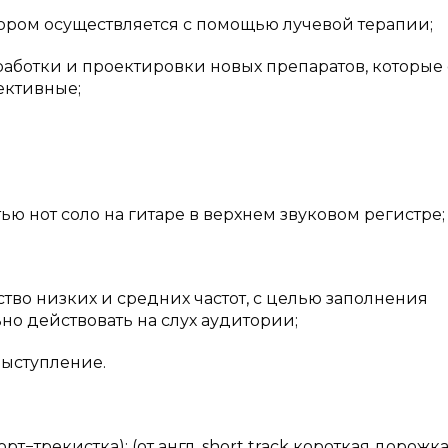
ором осуществляется с помощью лучевой терапии;
работки и проектировки новых препаратов, которые 
ективные;
ью нот соло на гитаре в верхнем звуковом регистре;
тво низких и средних частот, с целью заполнения
но действовать на слух аудитории;
 выступление.
т−трекистка); (от англ. short track короткая дорожк