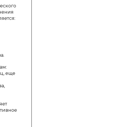
ческого
ачения
яется:
а.
ам:
ц, еще
а,
яет
ктивное