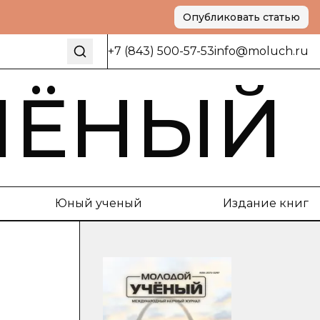
Опубликовать статью
+7 (843) 500-57-53
info@moluch.ru
ЧЁНЫЙ
Юный ученый
Издание книг