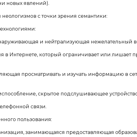
и новых явлений).
неологизмов с точки зрения семантики:
технологиями:
а, обнаруживающая и нейтрализующая нежелательный в
роля в Интернете, который ограничивает или лишает п
зволяющая просматривать и изучать информацию в се
приспособление, скрытое подслушивающее устройство
 телефонной связи.
нного пользования:
 организация, занимающаяся предоставляющая образов