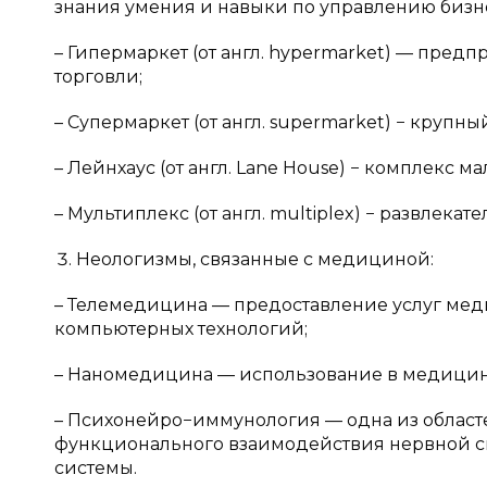
знания умения и навыки по управлению бизн
– Гипермаркет (от англ. hypermarket) — пред
торговли;
– Супермаркет (от англ. supermarket) − круп
– Лейнхаус (от англ. Lane House) − комплекс 
– Мультиплекс (от англ. multiplex) − развлек
Неологизмы, связанные с медициной:
– Телемедицина — предоставление услуг ме
компьютерных технологий;
– Наномедицина — использование в медицин
– Психонейро−иммунология — одна из облас
функционального взаимодействия нервной си
системы.