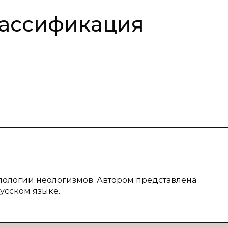
лассификация
пологии неологизмов. Автором представлена
усском языке.