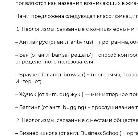
появляются как названия возникающих в жизн
Нами предложена следующая классификация 
Неологизмы, связанные с компьютерными 
– Антивирус (от англ. antivirus) − программ
– Бан (от англ. ban,запрещать‛) − способ конт
определённого пользователя;
– Браузер (от англ. browser) − программа, по
Интернет;
– Жучок (от англ. bug,жук‛) — миниатюрное 
– Баггинг (от англ. bugging) − прослушивание
Неологизмы, связанные с местами обществе
– Бизнес−школа (от англ. Business School) −