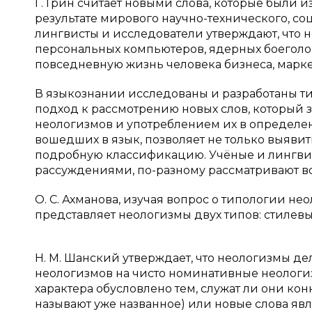
Г. Грин считает новыми слова, которые были изве
результате мирового научно-технического, соц
лингвисты и исследователи утверждают, что н
персональных компьютеров, ядерных боегол
повседневную жизнь человека бизнеса, марк
В языкознании исследованы и разработаны т
подход к рассмотрению новых слов, который 
неологизмов и употреблением их в определе
вошедших в язык, позволяет не только выявит
подробную классификацию. Учёные и лингвис
рассуждениями, по-разному рассматривают в
О. С. Ахманова, изучая вопрос о типологии н
представляет неологизмы двух типов: стилевые 
Н. М. Шанский утверждает, что неологизмы де
неологизмов на чисто номинативные неолог
характера обусловлено тем, служат ли они к
называют уже названное) или новые слова я