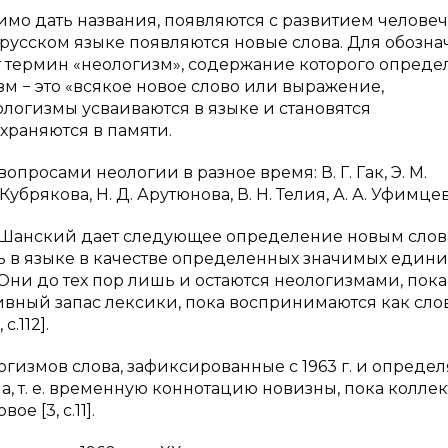
мо дать названия, появляются с развитием челове
в русском языке появляются новые слова. Для обозн
 термин «неологизм», содержание которого определ
гизм − это «всякое новое слово или выражение,
еологизмы усваиваются в языке и становятся
храняются в памяти.
росами неологии в разное время: В. Г. Гак, Э. М.
. Кубрякова, Н. Д. Арутюнова, В. Н. Телия, А. А. Уфимцев
. Шанский дает следующее определение новым слов
сь в языке в качестве определенных значимых едини
Они до тех пор лишь и остаются неологизмами, пока
тивный запас лексики, пока воспринимаются как слов
.112].
логизмов слова, зафиксированные с 1963 г. и определ
, т. е. временную коннотацию новизны, пока колле
е [3, с.11].