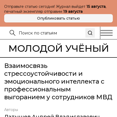
Отправьте статью сегодня! Журнал выйдет
15 августа
,
печатный экземпляр отправим
19 августа
Опубликовать статью
МОЛОДОЙ УЧЁНЫЙ
Взаимосвязь
стрессоустойчивости и
эмоционального интеллекта с
профессиональным
выгоранием у сотрудников МВД
Авторы
Латышев Андрей Владиславович
,