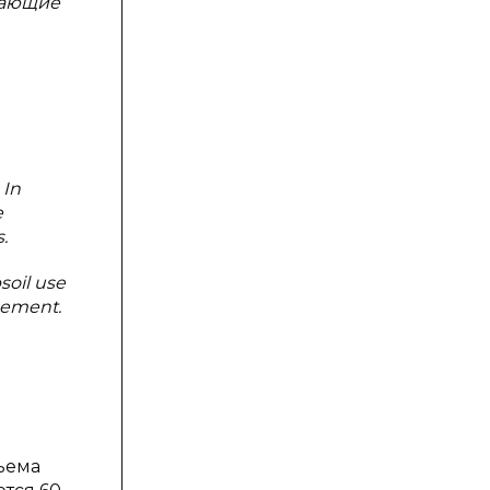
вающие
 In
e
.
soil use
agement.
ъема