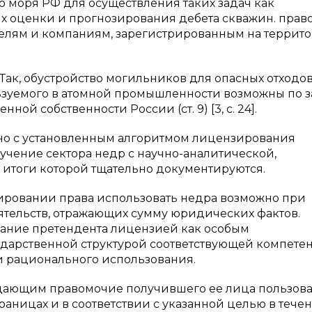
о моря РФ для осуществления таких задач как
х оценки и прогнозирования дебета скважин. прав
елям и компаниям, зарегистрированным на террит
ак, обустройство могильников для опасных отходов,
ьзуемого в атомной промышленности возможны по з
ой собственности России (ст. 9) [3, с. 24].
но с установленным алгоритмом лицензирования
учение сектора недр с научно-аналитической,
 итоги которой тщательно документируются.
мировании права использовать недра возможно при
ятельств, отражающих сумму юридических фактов.
ание претендента лицензией как особым
дарственной структурой соответствующей компете
 рационального использования.
дающим правомочие получившего ее лица пользова
аницах и в соответствии с указанной целью в тече