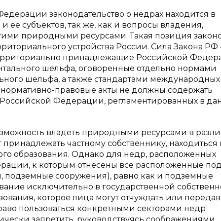
й Федерации законодательство о недрах находится в
ее субъектов, так же, как и вопросы владения,
гими природными ресурсами. Такая позиция закон
риториального устройства России. Сила Закона РФ
 территориально принадлежащие Российской Федер
ентального шельфа, оговоренные отдельно нормами
ьного шельфа, а также стандартами международных
нормативно-правовые акты не должны содержать
 Российской Федерации, регламентированных в да
 возможность владеть природными ресурсами в разл
т принадлежать частному собственнику, находиться 
ого образования. Однако для недр, расположенных
рации, к которым отнесены все расположенные по
ы, подземные сооружения), равно как и подземные
ание исключительно в государственной собственно
ования, которое лица могут отчуждать или передав
Право пользоваться конкретными секторами недр
рически запретить, руководствуясь соображениями