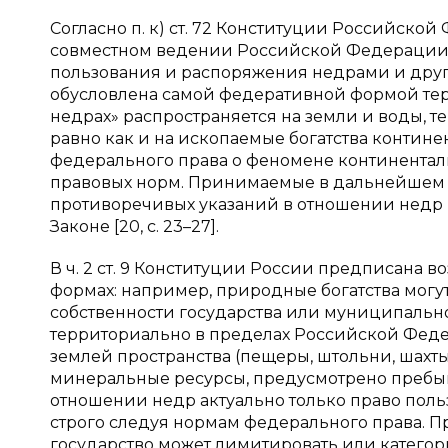
Согласно п. к) ст. 72 Конституции Российско
совместном ведении Российской Федерации и 
пользования и распоряжения недрами и дру
обусловлена самой федеративной формой тер
недрах» распространяется на земли и воды,
равно как и на ископаемые богатства контин
федерального права о феномене континентал
правовых норм. Принимаемые в дальнейшем 
противоречивых указаний в отношении недр
Законе [20, с. 23–27].
В ч. 2 ст. 9 Конституции России предписана
формах: например, природные богатства могу
собственности государства или муниципальн
территориально в пределах Российской Феде
землей пространства (пещеры, штольни, шахт
минеральные ресурсы, предусмотрено пребыв
отношении недр актуально только право польз
строго следуя нормам федерального права. 
государство может лимитировать или катего