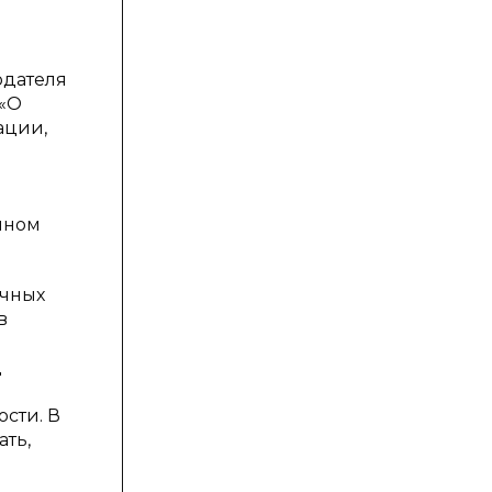
одателя
 «О
ации,
нном
ичных
в
д
сти. В
ать,