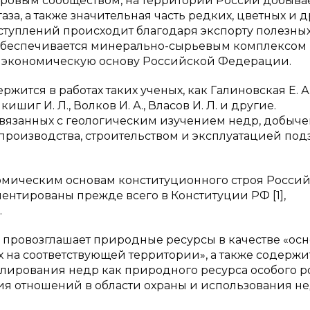
ировым сообществом, на территории России добывае
 газа, а также значительная часть редких, цветных и 
поступлений происходит благодаря экспорту полезны
ы обеспечивается минерально-сырьевым комплексом
ет экономическую основу Российской Федерации.
ится в работах таких ученых, как Галиновская Е. А.
икишиг И. Л., Волков И. А., Власов И. Л. и другие.
связанных с геологическим изучением недр, добыч
производства, строительством и эксплуатацией по
омическим основам конституционного строя Росси
ентированы прежде всего в Конституции РФ [1],
.
и провозглашает природные ресурсы в качестве «ос
на соответствующей территории», а также содержит
лирования недр как природного ресурса особого р
ия отношений в области охраны и использования н