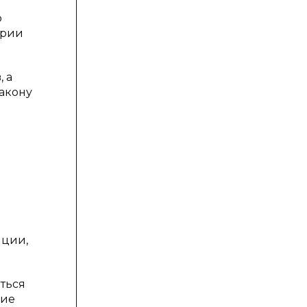
о
ории
 а
акону
нции,
ться
ние