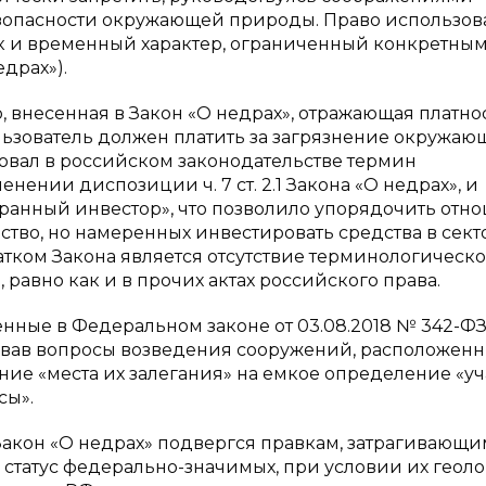
зопасности окружающей природы. Право использов
ак и временный характер, ограниченный конкретны
драх»).
 внесенная в Закон «О недрах», отражающая платно
льзователь должен платить за загрязнение окружаю
ировал в российском законодательстве термин
нении диспозиции ч. 7 ст. 2.1 Закона «О недрах», и
ранный инвестор», что позволило упорядочить отн
тво, но намеренных инвестировать средства в сект
атком Закона является отсутствие терминологическ
равно как и в прочих актах российского права.
нные в Федеральном законе от 03.08.2018 № 342-ФЗ
овав вопросы возведения сооружений, расположенн
ие «места их залегания» на емкое определение «уч
сы».
 Закон «О недрах» подвергся правкам, затрагивающи
статус федерально-значимых, при условии их геол