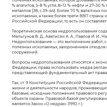
полезных ископаемых, которое добывается м
% апатитов, 5–8 % угля, 8–12 % нефти и 27–30 %
металлов [38, с.39–44]. Более 70 % валютных 
ископаемых, а также более трети ВВП стран
Российской Федерации, то есть он составля
Теоретическая основа недропользования содерж
Мельгунов В. Д., Аветисян А. А., Павлов И. И., Н
Недропользование — это выполнение работ, 
полезных ископаемых, захоронением отходов 
сооружений.
Вопросы недропользования относятся к экон
Федерации, права использовать недра реглам
представляющей фундаментальный акт права
Так, ст. 9 Конституция Российской Федераци
жизни и деятельности народов, проживающих 
базовые, исходные положения правового регу
объекта охраны. Правовой базой регулирован
является Закон «О недрах» (1992 г.).