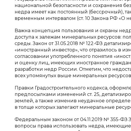
национальной безопасности и сохранения бе
недра имеет как постоянный (бессрочный), т
временным интервалом (ст. 10 Закона РФ «О не
Важна концепция пользования и охраны недр,
доступа к залежам минеральных ресурсов: по
среды. Закон от 31.05.2018 № 122-ФЗ детализ
«иностранный инвестор», что отразилось в изме
согласовании употребленного понятия «иност
и оценку лиц, имеющих иностранное гражданс
разработки недр России. Отметим, что недост
всех упомянутых выше минеральных ресурсов, 
Правки Градостроительного кодекса, оформле
предпосылками изменений ст. 25, детализир
землей, а также изменив неудачное определен
в толще которых залегают минеральные ресур
Федеральным законом от 04.11.2019 № 355-ФЗ
вопросы права использовать недра, имеющие 