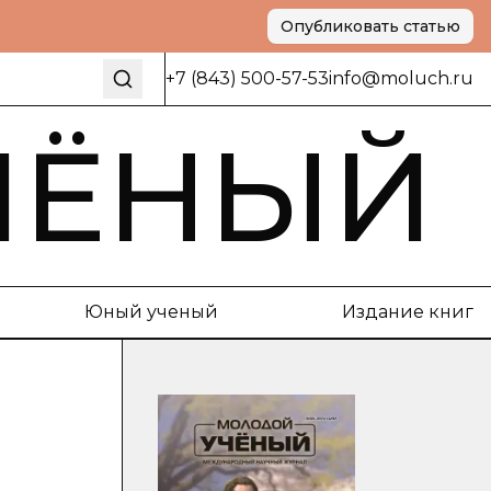
Опубликовать статью
+7 (843) 500-57-53
info@moluch.ru
ЧЁНЫЙ
Юный ученый
Издание книг