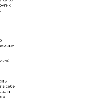
тся 60
других
х
,
ей
дземных
йской
новы
 в себе
ода и
едр