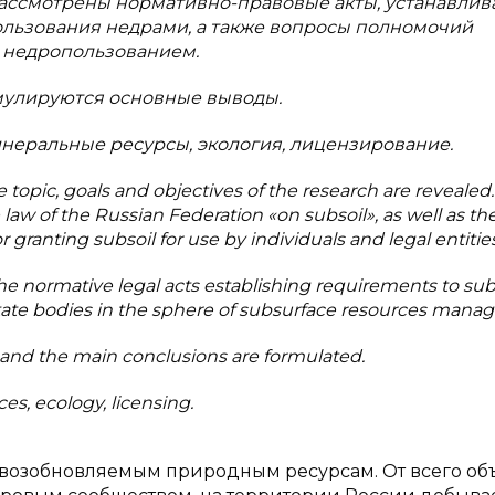
рассмотрены нормативно-правовые акты, устанавли
ользования недрами, а также вопросы полномочий
 недропользованием.
мулируются основные выводы.
неральные ресурсы, экология, лицензирование.
e topic, goals and objectives of the research are revealed.
he law of the Russian Federation «on subsoil», as well as th
r granting subsoil for use by individuals and legal entities
e normative legal acts establishing requirements to sub
f state bodies in the sphere of subsurface resources man
, and the main conclusions are formulated.
es, ecology, licensing.
невозобновляемым природным ресурсам. От всего об