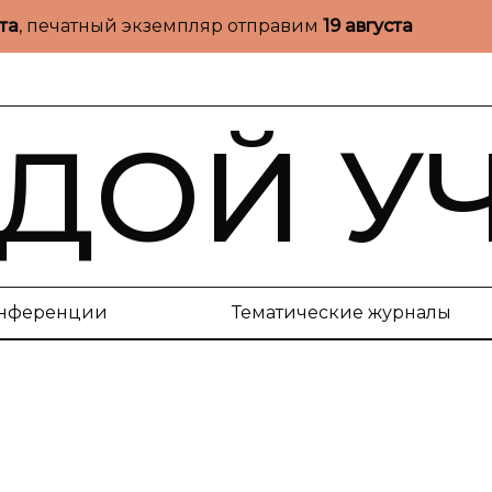
ста
, печатный экземпляр отправим
19 августа
ДОЙ У
нференции
Тематические журналы