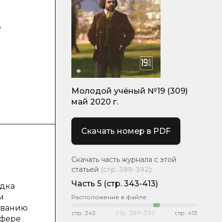
в
Молодой учёный №19 (309)
май 2020 г.
Скачать номер в PDF
Скачать часть журнала с этой
статьей
(стр.
389-392
)
:
Часть 5
(стр. 343-413)
ядка
м
Расположение в файле:
ованию
стр.
343
стр.
389-392
стр.
413
сфере