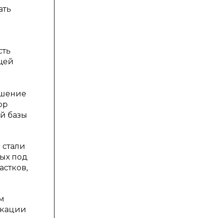
ать
м
сть
щей
ошение
ор
ой базы
 стали
ых под
астков,
м
окации