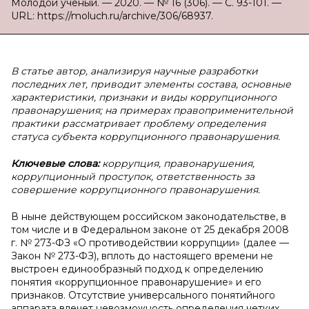
Молодой ученый. — 2020. — № 16 (306). — С. 93-101. —
URL: https://moluch.ru/archive/306/68937.
В статье автор, анализируя научные разработки
последних лет, приводит элементы состава, основные
характеристики, признаки и виды коррупционного
правонарушения; на примерах правоприменительной
практики рассматривает проблему определения
статуса субъекта коррупционного правонарушения.
Ключевые слова:
коррупция, правонарушения,
коррупционный проступок, ответственность за
совершение коррупционного правонарушения.
В ныне действующем российском законодательстве, в
том числе и в Федеральном законе от 25 декабря 2008
г. № 273-ФЗ «О противодействии коррупции» (далее —
Закон № 273-ФЗ), вплоть до настоящего времени не
выстроен единообразный подход к определению
понятия «коррупционное правонарушение» и его
признаков. Отсутствие универсального понятийного
аппарата влечет невозможность определения четких